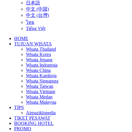
日本語
中文 (中国)
中文 (台灣)
ไทย
Tiếng Việt
HOME
TUJUAN WISATA
Wisata Thailand
Wisata Korea
Wisata Jepang
Wisata Indonesia
Wisata China
Wisata Kamboja
Wisata Singapura
Wisata Taiwan
Wisata Vietnam
Wisata Medan
Wisata Malaysia
TIPS
Airpaziklopedia
TIKET PESAWAT
BOOKING HOTEL
PROMO