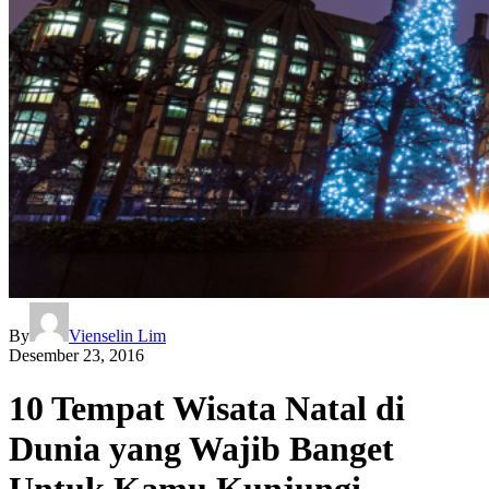
By
Vienselin Lim
Desember 23, 2016
10 Tempat Wisata Natal di
Dunia yang Wajib Banget