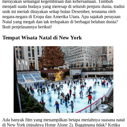
merayakan semangat kegembiraan dan kebersamaan. Tumbuh
menjadi suatu budaya yang meresap di seluruh penjuru dunia, tradisi
unik ini meriah dirayakan setiap bulan Desember, terutama oleh
negara-negara di Eropa dan Amerika Utara. Apa sajakah perayaan
Natal yang megah dan tak terlupakan di berbagai belahan dunia?
Ikuti penjelasannya berikut!
Tempat Wisata Natal di New York
Ada banyak film yang menampilkan betapa meriahnya suasana natal
di New York (misalnya Home Alone 2). Bagaimana tidak? Ketika