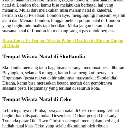
natal di London tiba, kamu bisa melakukan berbagai hal yang
menarik. Mulai dari melakukan misa malam natal di katedral,
bermain ski di Pelataran London Eye, mengunjungi museum sejarah
alam dan Menara London, hingga melihat pohon natal di London
yang begitu minimalis tapi berkilau. Maka jangan heran kalau
suasana natal di London itu memang sangat pas untuk berpesta.
Baca Juga: 10 Tempat Wisata Paling Disukai di Musim Dingin
di Dunia
Tempat Wisata Natal di Skotlandia
Skotlandia memang tahu bagaimana caranya membuat pesta liburan.
Bayangkan, selama 6 minggu, kamu bisa mengikuti perayaan
Hogmanay (pesta rakyat akhir tahunnya masyarakat Skotlandia).
Disana, kamu bisa merasakan betapa meriah dan gembiranya
suasana pesta Hogmanay yang terlihat di seluruh kota.
Tempat Wisata Natal di Ceko
Lebih tepatnya di Praha, perayaan natal di Ceko memang terlihat
begitu dramatis.pada bulan Desember, Di luar gereja Our Lady
Tyn, ada pasar Old Town Christmas tengah menjajakan berbagai
hadiah natal khas Ceko yang selalu dikunjungi oleh ribuan