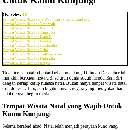
Untuk Kamu Kunjungi
Overview
Hide
Tempat Wisata Natal yang Wajib Untuk Kamu Kunjungi
Tempat Wisata Natal di New York
Tempat Wisata Natal di Berlin, Jerman
Tempat Wisata Natal di Singapore
Tempat Wisata Natal di Kanada
Tempat Wisata Natal di London
Tempat Wisata Natal di Skotlandia
Tempat Wisata Natal di Ceko
Tempat Wisata Natal di Stuttgar, Jerman
Tempat Wisata Natal di Finlandia
Tempat Wisata Natal di Belgia
Tidak terasa natal sebentar lagi akan datang. Di bulan Desember ini,
mungkin berbagai negara di seluruh dunia sudah mendandani diri
dengan kerlap-kerlip nuansa natal. Bukan hanya tempat wisata natal
di Indonesia. Tapi, ada begitu banyak negara yang merayakan hari
natal dengan begitu meriah.
Tempat Wisata Natal yang Wajib Untuk
Kamu Kunjungi
Selama berabad-abad, Natal telah menjadi perayaan kuno yang