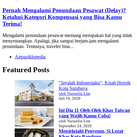
Pernah Mengalami Penundaan Pesawat (Delay)?
Ketahui Kategori Kompensasi yang Bisa Kamu
Terima!
Mengalami penundaan pesawat memang merupakan hal yang tidak
menyenangkan. Apalagi, jika sampai berjam-jam mengalami
penundaan. Tentunya, traveler bisa…
Airpaziklopedia
Featured Posts
“Jayalah Indonesiaku”, Kisah Heroik
Kota Surabaya
oleh Vienselin Lim
Juli 10, 2020
Ini Dia 11 Oleh-Oleh Khas Taiwan
yang Wajib Kamu Coba!
oleh Vienselin Lim
September 24, 2020
Menjelajahi Peuyeum, Si Lezat
Khas Kota Bandung