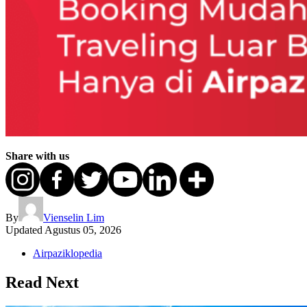
Share with us
By
Vienselin Lim
Updated
Agustus 05, 2026
Airpaziklopedia
Read Next