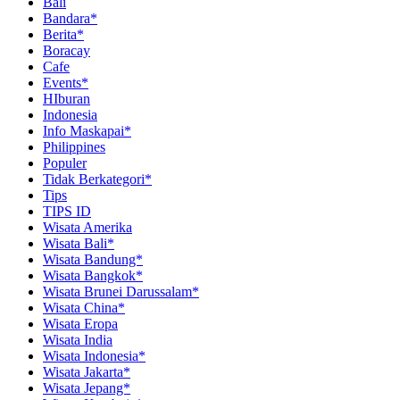
Bali
Bandara*
Berita*
Boracay
Cafe
Events*
HIburan
Indonesia
Info Maskapai*
Philippines
Populer
Tidak Berkategori*
Tips
TIPS ID
Wisata Amerika
Wisata Bali*
Wisata Bandung*
Wisata Bangkok*
Wisata Brunei Darussalam*
Wisata China*
Wisata Eropa
Wisata India
Wisata Indonesia*
Wisata Jakarta*
Wisata Jepang*