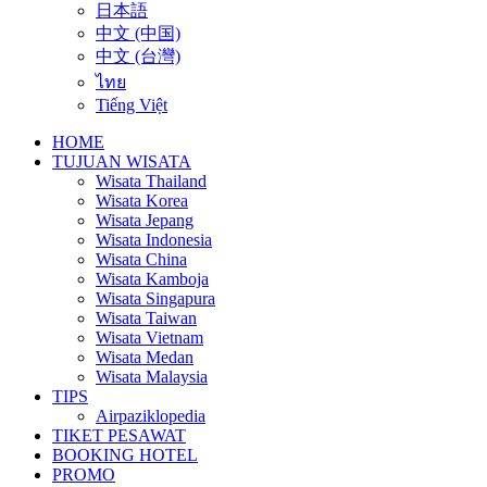
日本語
中文 (中国)
中文 (台灣)
ไทย
Tiếng Việt
HOME
TUJUAN WISATA
Wisata Thailand
Wisata Korea
Wisata Jepang
Wisata Indonesia
Wisata China
Wisata Kamboja
Wisata Singapura
Wisata Taiwan
Wisata Vietnam
Wisata Medan
Wisata Malaysia
TIPS
Airpaziklopedia
TIKET PESAWAT
BOOKING HOTEL
PROMO