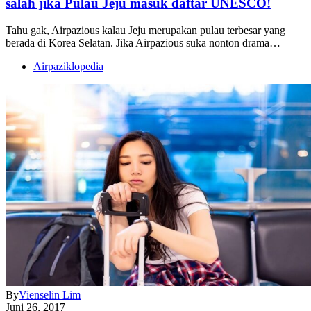
salah jika Pulau Jeju masuk daftar UNESCO!
Tahu gak, Airpazious kalau Jeju merupakan pulau terbesar yang
berada di Korea Selatan. Jika Airpazious suka nonton drama…
Airpaziklopedia
By
Vienselin Lim
Juni 26, 2017