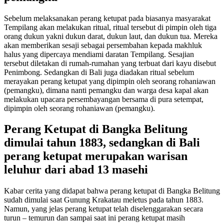
Sebelum melaksanakan perang ketupat pada biasanya masyarakat
Tempilang akan melakukan ritual, ritual tersebut di pimpin oleh tiga
orang dukun yakni dukun darat, dukun laut, dan dukun tua. Mereka
akan memberikan sesaji sebagai persembahan kepada makhluk
halus yang dipercaya mendiami daratan Tempilang. Sesajian
tersebut diletakan di rumah-rumahan yang terbuat dari kayu disebut
Penimbong. Sedangkan di Bali juga diadakan ritual sebelum
merayakan perang ketupat yang dipimpin oleh seorang rohaniawan
(pemangku), dimana nanti pemangku dan warga desa kapal akan
melakukan upacara persembayangan bersama di pura setempat,
dipimpin oleh seorang rohaniawan (pemangku).
Perang Ketupat di Bangka Belitung
dimulai tahun 1883, sedangkan di Bali
perang ketupat merupakan warisan
leluhur dari abad 13 masehi
Kabar cerita yang didapat bahwa perang ketupat di Bangka Belitung
sudah dimulai saat Gunung Krakatau meletus pada tahun 1883.
Namun, yang jelas perang ketupat telah diselenggarakan secara
turun – temurun dan sampai saat ini perang ketupat masih