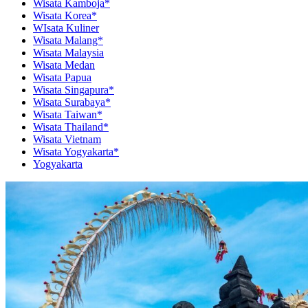
Wisata Kamboja*
Wisata Korea*
WIsata Kuliner
Wisata Malang*
Wisata Malaysia
Wisata Medan
Wisata Papua
Wisata Singapura*
Wisata Surabaya*
Wisata Taiwan*
Wisata Thailand*
Wisata Vietnam
Wisata Yogyakarta*
Yogyakarta