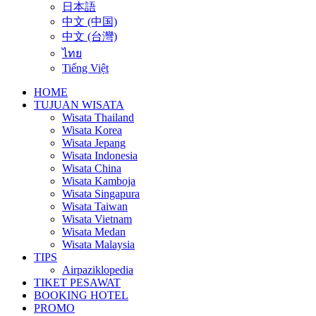
日本語
中文 (中国)
中文 (台灣)
ไทย
Tiếng Việt
HOME
TUJUAN WISATA
Wisata Thailand
Wisata Korea
Wisata Jepang
Wisata Indonesia
Wisata China
Wisata Kamboja
Wisata Singapura
Wisata Taiwan
Wisata Vietnam
Wisata Medan
Wisata Malaysia
TIPS
Airpaziklopedia
TIKET PESAWAT
BOOKING HOTEL
PROMO