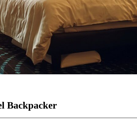
el Backpacker