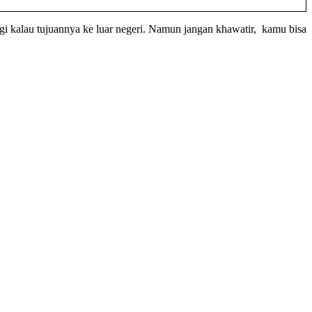
gi kalau tujuannya ke luar negeri. Namun jangan khawatir, kamu bisa