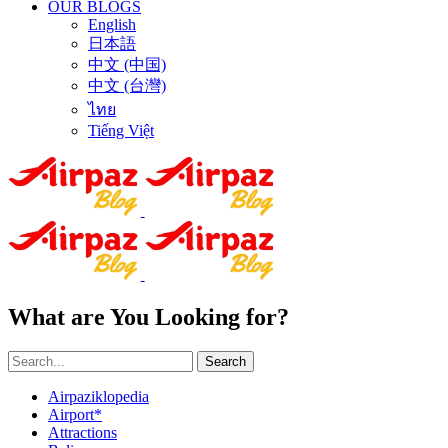
OUR BLOGS
English
日本語
中文 (中国)
中文 (台灣)
ไทย
Tiếng Việt
What are You Looking for?
Search
Airpaziklopedia
Airport*
Attractions