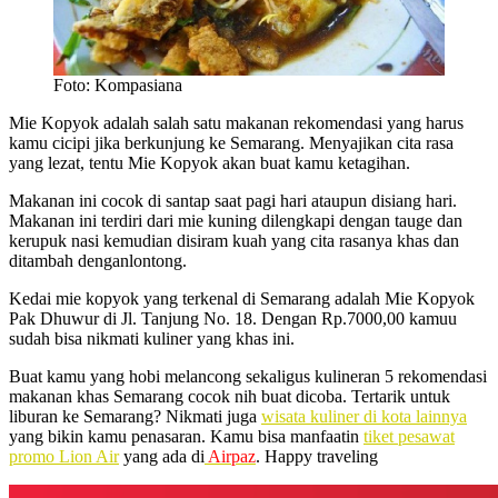
Foto: Kompasiana
Mie Kopyok adalah salah satu makanan rekomendasi yang harus
kamu cicipi jika berkunjung ke Semarang. Menyajikan cita rasa
yang lezat, tentu Mie Kopyok akan buat kamu ketagihan.
Makanan ini cocok di santap saat pagi hari ataupun disiang hari.
Makanan ini terdiri dari mie kuning dilengkapi dengan tauge dan
kerupuk nasi kemudian disiram kuah yang cita rasanya khas dan
ditambah denganlontong.
Kedai mie kopyok yang terkenal di Semarang adalah Mie Kopyok
Pak Dhuwur di Jl. Tanjung No. 18. Dengan Rp.7000,00 kamuu
sudah bisa nikmati kuliner yang khas ini.
Buat kamu yang hobi melancong sekaligus kulineran 5 rekomendasi
makanan khas Semarang cocok nih buat dicoba. Tertarik untuk
liburan ke Semarang? Nikmati juga
wisata kuliner di kota lainnya
yang bikin kamu penasaran. Kamu bisa manfaatin
tiket pesawat
promo Lion Air
yang ada di
Airpaz
. Happy traveling