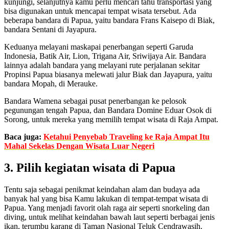
kunjungi, selanjutnya kamu perlu mencari tahu transportasi yang
bisa digunakan untuk mencapai tempat wisata tersebut. Ada
beberapa bandara di Papua, yaitu bandara Frans Kaisepo di Biak,
bandara Sentani di Jayapura.
Keduanya melayani maskapai penerbangan seperti Garuda
Indonesia, Batik Air, Lion, Trigana Air, Sriwijaya Air. Bandara
lainnya adalah bandara yang melayani rute perjalanan sekitar
Propinsi Papua biasanya melewati jalur Biak dan Jayapura, yaitu
bandara Mopah, di Merauke.
Bandara Wamena sebagai pusat penerbangan ke pelosok
pegunungan tengah Papua, dan Bandara Domine Eduar Osok di
Sorong, untuk mereka yang memilih tempat wisata di Raja Ampat.
Baca juga:
Ketahui Penyebab Traveling ke Raja Ampat Itu
Mahal Sekelas Dengan Wisata Luar Negeri
3. Pilih kegiatan wisata di Papua
Tentu saja sebagai penikmat keindahan alam dan budaya ada
banyak hal yang bisa Kamu lakukan di tempat-tempat wisata di
Papua. Yang menjadi favorit olah raga air seperti snorkeling dan
diving, untuk melihat keindahan bawah laut seperti berbagai jenis
ikan, terumbu karang di Taman Nasional Teluk Cendrawasih.