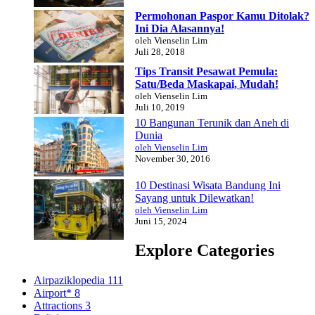
Permohonan Paspor Kamu Ditolak?
Ini Dia Alasannya!
oleh Vienselin Lim
Juli 28, 2018
Tips Transit Pesawat Pemula:
Satu/Beda Maskapai, Mudah!
oleh Vienselin Lim
Juli 10, 2019
10 Bangunan Terunik dan Aneh di
Dunia
oleh Vienselin Lim
November 30, 2016
10 Destinasi Wisata Bandung Ini
Sayang untuk Dilewatkan!
oleh Vienselin Lim
Juni 15, 2024
Explore Categories
Airpaziklopedia
111
Airport*
8
Attractions
3