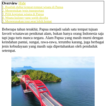
Overview
Hide
1. Buatlah daftar tempat-tempat wisata di Papua
2. Menentukan jenis transportasi
3. Pilih kegiatan wisata di Papua
4. Wisata kuliner yang wajib dicoba
5. Menggunakan tour agar lebih hemat
Beberapa tahun terakhir, Papua menjadi salah satu tempat tujuan
favorit wisatawan penikmat alam, bukan hanya orang Indonesia saja
tapi juga turis manca negara. Alam Papua yang masih murni dengan
keindahan pantai, sungai, rawa-rawa, terumbu karang, juga berbagai
jenis kebudayaan yang masih saja dipertahankan oleh penduduk
setempat.