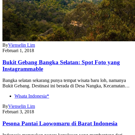
By
Vienselin Lim
Februari 1, 2018
Bukit Gebang Bangka Selatan: Spot Foto yang
Instagrammable
Bangka selatan sekarang punya tempat wisata baru loh, namanya
Bukit Gebang. Destinasi ini berada di Desa Nangka, Kecamatan…
Wisata Indonesia*
By
Vienselin Lim
Februari 3, 2018
Pesona Pantai Laowomaru di Barat Indonesia