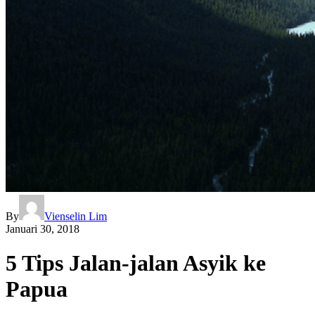
By
Vienselin Lim
Januari 30, 2018
5 Tips Jalan-jalan Asyik ke
Papua