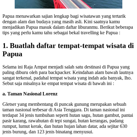
Papua menawarkan sajian lengkap bagi wisatawan yang tertarik
dengan alam dan budaya yang masih asli. Kini saatnya kamu
menjadikan Papua masuk dalam daftar liburanmu. Berikut beberapa
tips yang perlu kamu tahu sebagai bekal travelling ke Papua :
1. Buatlah daftar tempat-tempat wisata di
Papua
Selama ini Raja Ampat menjadi salah satu destinasi di Papua yang
paling diburu oleh para backpacker. Keindahan alam bawah lautnya
sangat terkenal, padahal tempat wisata yang indah ada banyak, lho.
Sebut saja misalnya ke empat tempat wisata di bawah ini :
a. Taman Nasional Lorenz
Gletser yang membentang di puncak gunung merupakan sebuah
taman nasional terbesar di Asia Tenggara. Di taman nasional ini
terdapat 34 jenis tumbuhan seperti hutan sagu, hutan gambut, pantai
pasir karang, rawahutan di tepi sungai, hutan kerangas, padang
rumput, lumut kerak, dan hutan hujan lahan datar, ada sejitar 630
jenis burung, dan 123 jenis binatang menyusui.