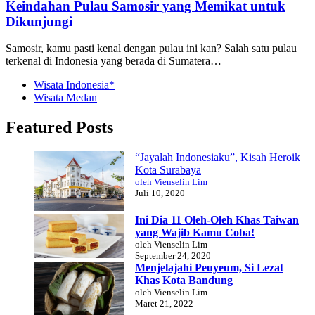
Keindahan Pulau Samosir yang Memikat untuk
Dikunjungi
Samosir, kamu pasti kenal dengan pulau ini kan? Salah satu pulau
terkenal di Indonesia yang berada di Sumatera…
Wisata Indonesia*
Wisata Medan
Featured Posts
“Jayalah Indonesiaku”, Kisah Heroik
Kota Surabaya
oleh Vienselin Lim
Juli 10, 2020
Ini Dia 11 Oleh-Oleh Khas Taiwan
yang Wajib Kamu Coba!
oleh Vienselin Lim
September 24, 2020
Menjelajahi Peuyeum, Si Lezat
Khas Kota Bandung
oleh Vienselin Lim
Maret 21, 2022