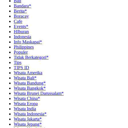
Bali
Bandara*
Berita*
Boracay
Cafe
Events*
HIburan
Indonesia
Info Maskapai*
Philippines
Populer
Tidak Berkategori*
Tips
TIPS ID
Wisata Amerika
Wisata Bali*
Wisata Bandung*
Wisata Bangkok*
Wisata Brunei Darussalam*
Wisata China*
Wisata Eropa
Wisata India
Wisata Indonesia*
Wisata Jakarta*
Wisata Jepang*