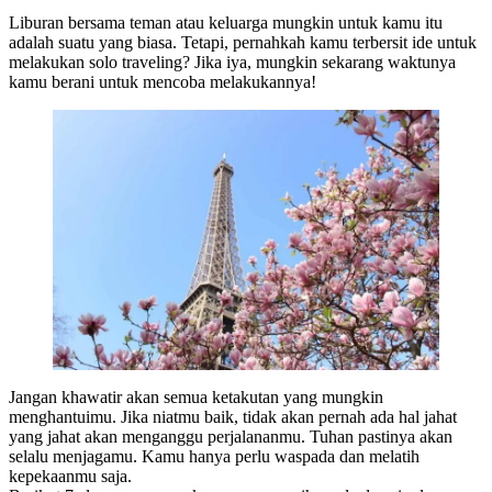
Liburan bersama teman atau keluarga mungkin untuk kamu itu
adalah suatu yang biasa. Tetapi, pernahkah kamu terbersit ide untuk
melakukan solo traveling? Jika iya, mungkin sekarang waktunya
kamu berani untuk mencoba melakukannya!
Jangan khawatir akan semua ketakutan yang mungkin
menghantuimu. Jika niatmu baik, tidak akan pernah ada hal jahat
yang jahat akan menganggu perjalananmu. Tuhan pastinya akan
selalu menjagamu. Kamu hanya perlu waspada dan melatih
kepekaanmu saja.