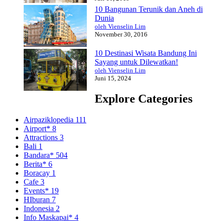
10 Bangunan Terunik dan Aneh di
Dunia
oleh Vienselin Lim
November 30, 2016
10 Destinasi Wisata Bandung Ini
Sayang untuk Dilewatkan!
oleh Vienselin Lim
Juni 15, 2024
Explore Categories
Airpaziklopedia
111
Airport*
8
Attractions
3
Bali
1
Bandara*
504
Berita*
6
Boracay
1
Cafe
3
Events*
19
HIburan
7
Indonesia
2
Info Maskapai*
4