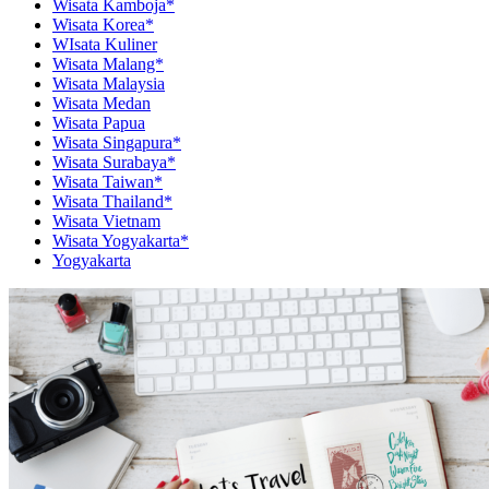
Wisata Kamboja*
Wisata Korea*
WIsata Kuliner
Wisata Malang*
Wisata Malaysia
Wisata Medan
Wisata Papua
Wisata Singapura*
Wisata Surabaya*
Wisata Taiwan*
Wisata Thailand*
Wisata Vietnam
Wisata Yogyakarta*
Yogyakarta