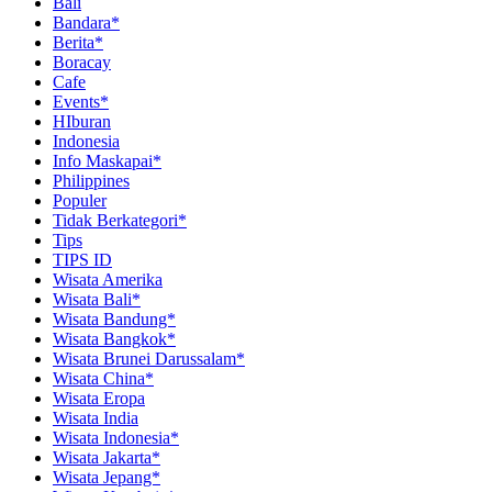
Bali
Bandara*
Berita*
Boracay
Cafe
Events*
HIburan
Indonesia
Info Maskapai*
Philippines
Populer
Tidak Berkategori*
Tips
TIPS ID
Wisata Amerika
Wisata Bali*
Wisata Bandung*
Wisata Bangkok*
Wisata Brunei Darussalam*
Wisata China*
Wisata Eropa
Wisata India
Wisata Indonesia*
Wisata Jakarta*
Wisata Jepang*