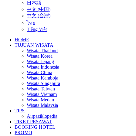
日本語
中文 (中国)
中文 (台灣)
ไทย
Tiếng Việt
HOME
TUJUAN WISATA
Wisata Thailand
Wisata Korea
Wisata Jepang
Wisata Indonesia
Wisata China
Wisata Kamboja
Wisata Singapura
Wisata Taiwan
Wisata Vietnam
Wisata Medan
Wisata Malaysia
TIPS
Airpaziklopedia
TIKET PESAWAT
BOOKING HOTEL
PROMO