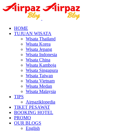
HOME
TUJUAN WISATA
Wisata Thailand
Wisata Korea
Wisata Jepang
Wisata Indonesia
Wisata China
Wisata Kamboja
Wisata Singapura
Wisata Taiwan
Wisata Vietnam
Wisata Medan
Wisata Malaysia
TIPS
Airpaziklopedia
TIKET PESAWAT
BOOKING HOTEL
PROMO
OUR BLOGS
English