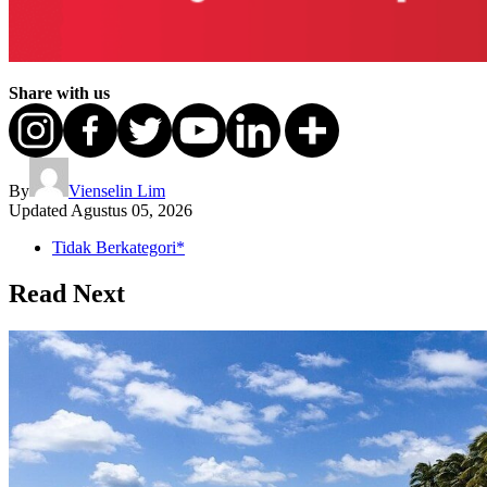
Share with us
By
Vienselin Lim
Updated
Agustus 05, 2026
Tidak Berkategori*
Read Next