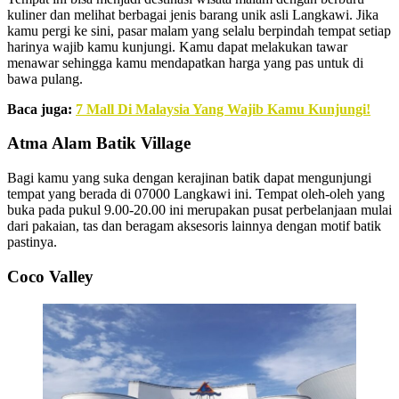
kuliner dan melihat berbagai jenis barang unik asli Langkawi. Jika
kamu pergi ke sini, pasar malam yang selalu berpindah tempat setiap
harinya wajib kamu kunjungi. Kamu dapat melakukan tawar
menawar sehingga kamu mendapatkan harga yang pas untuk di
bawa pulang.
Baca juga:
7 Mall Di Malaysia Yang Wajib Kamu Kunjungi!
Atma Alam Batik Village
Bagi kamu yang suka dengan kerajinan batik dapat mengunjungi
tempat yang berada di 07000 Langkawi ini. Tempat oleh-oleh yang
buka pada pukul 9.00-20.00 ini merupakan pusat perbelanjaan mulai
dari pakaian, tas dan beragam aksesoris lainnya dengan motif batik
pastinya.
Coco Valley