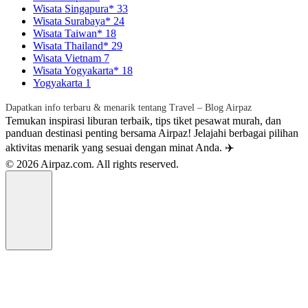
Wisata Singapura*
33
Wisata Surabaya*
24
Wisata Taiwan*
18
Wisata Thailand*
29
Wisata Vietnam
7
Wisata Yogyakarta*
18
Yogyakarta
1
Dapatkan info terbaru & menarik tentang Travel – Blog Airpaz
Temukan inspirasi liburan terbaik, tips tiket pesawat murah, dan
panduan destinasi penting bersama Airpaz! Jelajahi berbagai pilihan
aktivitas menarik yang sesuai dengan minat Anda. ✈️
© 2026 Airpaz.com. All rights reserved.