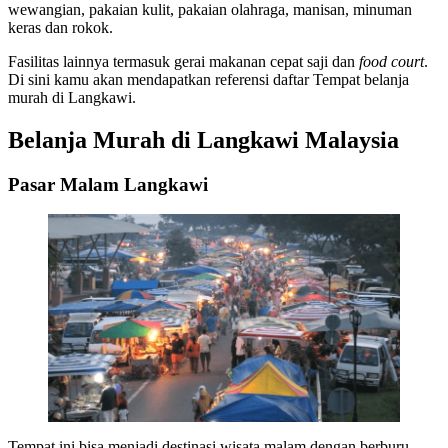
wewangian, pakaian kulit, pakaian olahraga, manisan, minuman
keras dan rokok.
Fasilitas lainnya termasuk gerai makanan cepat saji dan
food court
.
Di sini kamu akan mendapatkan referensi daftar Tempat belanja
murah di Langkawi.
Belanja Murah di Langkawi Malaysia
Pasar Malam Langkawi
Tempat ini bisa menjadi destinasi wisata malam dengan berburu