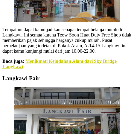
Tempat ini dapat kamu jadikan sebagai tempat belanja murah di
Langkawi. Ini semua karena Teow Soon Huat Duty Free Shop tidak
memberikan pajak sehingga harganya cukup murah. Pusat
perbelanjaan yang terletak di Pokok Asam, A-14-15 Langkawi ini
dapat kamu kunjungi mulai dari jam 10.00-22.00.
Baca juga:
Menikmati Keindahan Alam dari Sky Bridge
Langkawi
Langkawi Fair