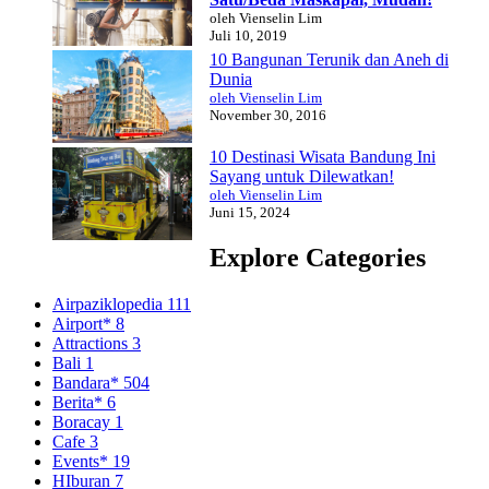
oleh Vienselin Lim
Juli 10, 2019
10 Bangunan Terunik dan Aneh di
Dunia
oleh Vienselin Lim
November 30, 2016
10 Destinasi Wisata Bandung Ini
Sayang untuk Dilewatkan!
oleh Vienselin Lim
Juni 15, 2024
Explore Categories
Airpaziklopedia
111
Airport*
8
Attractions
3
Bali
1
Bandara*
504
Berita*
6
Boracay
1
Cafe
3
Events*
19
HIburan
7