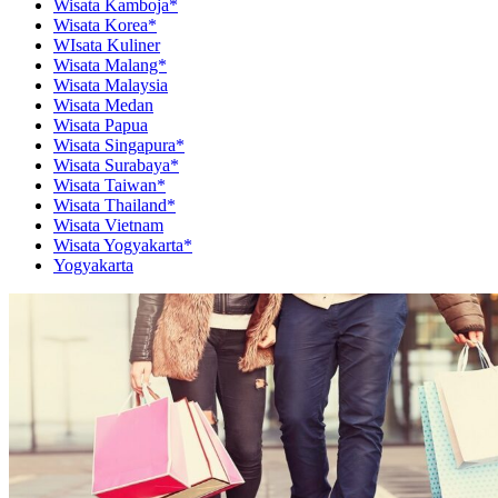
Wisata Kamboja*
Wisata Korea*
WIsata Kuliner
Wisata Malang*
Wisata Malaysia
Wisata Medan
Wisata Papua
Wisata Singapura*
Wisata Surabaya*
Wisata Taiwan*
Wisata Thailand*
Wisata Vietnam
Wisata Yogyakarta*
Yogyakarta