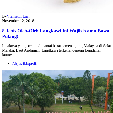
By
Vienselin Lim
November 12, 2018
8 Jenis Oleh-Oleh Langkawi Ini Wajib Kamu Bawa
Pulang!
Letaknya yang berada di pantai barat semenanjung Malaysia di Selat
Malaka, Laut Andaman, Langkawi terkenal dengan keindahan
lautnya.…
Airpaziklopedia