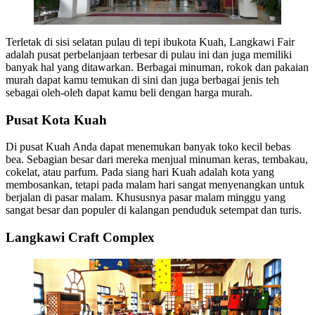
Terletak di sisi selatan pulau di tepi ibukota Kuah, Langkawi Fair
adalah pusat perbelanjaan terbesar di pulau ini dan juga memiliki
banyak hal yang ditawarkan. Berbagai minuman, rokok dan pakaian
murah dapat kamu temukan di sini dan juga berbagai jenis teh
sebagai oleh-oleh dapat kamu beli dengan harga murah.
Pusat Kota Kuah
Di pusat Kuah Anda dapat menemukan banyak toko kecil bebas
bea. Sebagian besar dari mereka menjual minuman keras, tembakau,
cokelat, atau parfum. Pada siang hari Kuah adalah kota yang
membosankan, tetapi pada malam hari sangat menyenangkan untuk
berjalan di pasar malam. Khususnya pasar malam minggu yang
sangat besar dan populer di kalangan penduduk setempat dan turis.
Langkawi Craft Complex