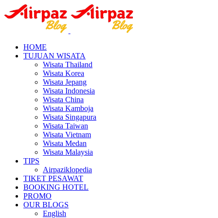
HOME
TUJUAN WISATA
Wisata Thailand
Wisata Korea
Wisata Jepang
Wisata Indonesia
Wisata China
Wisata Kamboja
Wisata Singapura
Wisata Taiwan
Wisata Vietnam
Wisata Medan
Wisata Malaysia
TIPS
Airpaziklopedia
TIKET PESAWAT
BOOKING HOTEL
PROMO
OUR BLOGS
English