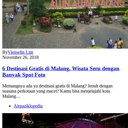
By
Vienselin Lim
November 26, 2018
6 Destinasi Gratis di Malang, Wisata Seru dengan
Banyak Spot Foto
Memangnya ada ya destinasi gratis di Malang? Jenuh dengan
suasana perkotaan yang macet? Kamu bisa menjelajahi kota
Malang…
Airpaziklopedia