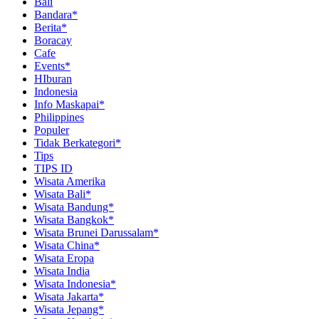
Bali
Bandara*
Berita*
Boracay
Cafe
Events*
HIburan
Indonesia
Info Maskapai*
Philippines
Populer
Tidak Berkategori*
Tips
TIPS ID
Wisata Amerika
Wisata Bali*
Wisata Bandung*
Wisata Bangkok*
Wisata Brunei Darussalam*
Wisata China*
Wisata Eropa
Wisata India
Wisata Indonesia*
Wisata Jakarta*
Wisata Jepang*