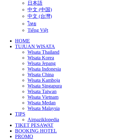
日本語
中文 (中国)
中文 (台灣)
ไทย
Tiếng Việt
HOME
TUJUAN WISATA
Wisata Thailand
Wisata Korea
Wisata Jepang
Wisata Indonesia
Wisata China
Wisata Kamboja
Wisata Singapura
Wisata Taiwan
Wisata Vietnam
Wisata Medan
Wisata Malaysia
TIPS
Airpaziklopedia
TIKET PESAWAT
BOOKING HOTEL
PROMO