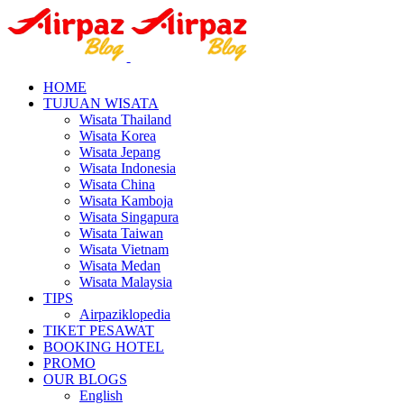
HOME
TUJUAN WISATA
Wisata Thailand
Wisata Korea
Wisata Jepang
Wisata Indonesia
Wisata China
Wisata Kamboja
Wisata Singapura
Wisata Taiwan
Wisata Vietnam
Wisata Medan
Wisata Malaysia
TIPS
Airpaziklopedia
TIKET PESAWAT
BOOKING HOTEL
PROMO
OUR BLOGS
English