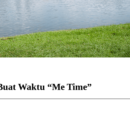
 Buat Waktu “Me Time”