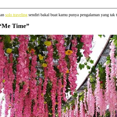
kan
solo traveling
sendiri bakal buat kamu punya pengalaman yang tak 
 “Me Time”