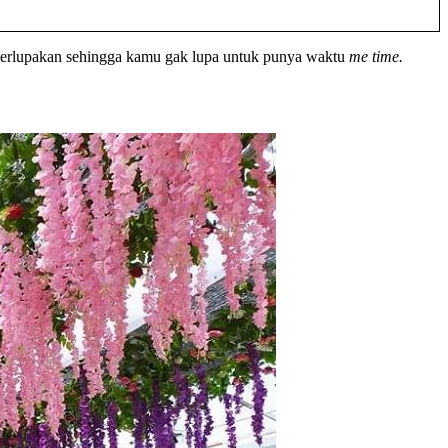
terlupakan sehingga kamu gak lupa untuk punya waktu
me time.