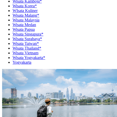
Wisata Kamboja*
Wisata Korea*
WIsata Kuliner
Wisata Malang*
Wisata Malaysia
Wisata Medan
Wisata Papua
Wisata Singapura*
Wisata Surabaya*
Wisata Taiwan*
Wisata Thailand*
Wisata Vietnam
Wisata Yogyakarta*
Yogyakarta