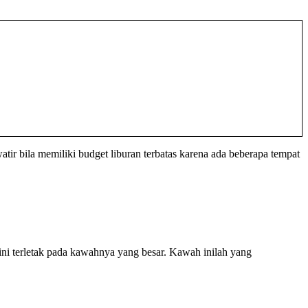
atir bila memiliki budget liburan terbatas karena ada beberapa tempat
ni terletak pada kawahnya yang besar. Kawah inilah yang