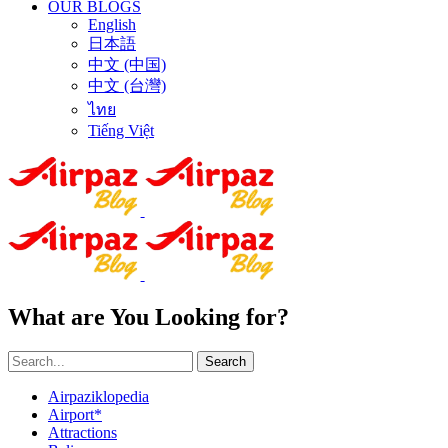
OUR BLOGS
English
日本語
中文 (中国)
中文 (台灣)
ไทย
Tiếng Việt
What are You Looking for?
Search
Airpaziklopedia
Airport*
Attractions