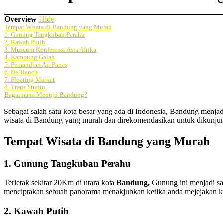
Overview
Hide
Tempat Wisata di Bandung yang Murah
1. Gunung Tangkuban Perahu
2. Kawah Putih
3. Museum Konferensi Asia Afrika
4. Kampung Gajah
5. Pemandian Air Panas
6. De’Ranch
7. Floating Market
8. Trans Studio
Bagaimana Menuju Bandung?
Sebagai salah satu kota besar yang ada di Indonesia, Bandung menjadi
wisata di Bandung yang murah dan direkomendasikan untuk dikunjung
Tempat Wisata di Bandung yang Murah
1. Gunung Tangkuban Perahu
Terletak sekitar 20Km di utara kota
Bandung,
Gunung ini menjadi sal
menciptakan sebuah panorama menakjubkan ketika anda mejejakan k
2. Kawah Putih