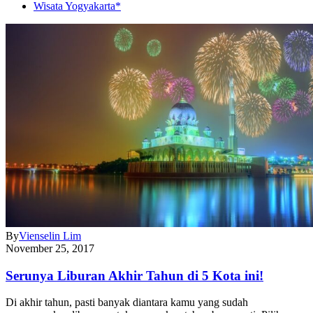
Wisata Yogyakarta*
By
Vienselin Lim
November 25, 2017
Serunya Liburan Akhir Tahun di 5 Kota ini!
Di akhir tahun, pasti banyak diantara kamu yang sudah