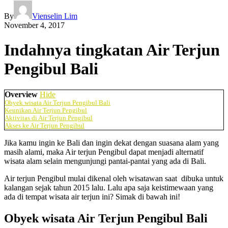
By
Vienselin Lim
November 4, 2017
Indahnya tingkatan Air Terjun
Pengibul Bali
Overview
Hide
Obyek wisata Air Terjun Pengibul Bali
Keunikan Air Terjun Pengibul
Aktivitas di Air Terjun Pengibul
Akses ke Air Terjun Pengibul
Jika kamu ingin ke Bali dan ingin dekat dengan suasana alam yang
masih alami, maka Air terjun Pengibul dapat menjadi alternatif
wisata alam selain mengunjungi pantai-pantai yang ada di Bali.
Air terjun Pengibul mulai dikenal oleh wisatawan saat dibuka untuk
kalangan sejak tahun 2015 lalu. Lalu apa saja keistimewaan yang
ada di tempat wisata air terjun ini? Simak di bawah ini!
Obyek wisata Air Terjun Pengibul Bali