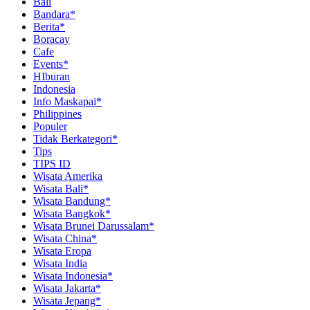
Bali
Bandara*
Berita*
Boracay
Cafe
Events*
HIburan
Indonesia
Info Maskapai*
Philippines
Populer
Tidak Berkategori*
Tips
TIPS ID
Wisata Amerika
Wisata Bali*
Wisata Bandung*
Wisata Bangkok*
Wisata Brunei Darussalam*
Wisata China*
Wisata Eropa
Wisata India
Wisata Indonesia*
Wisata Jakarta*
Wisata Jepang*