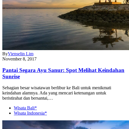
By
Vienselin Lim
November 8, 2017
Pantai Segara Ayu Sanur: Spot Melihat Keindahan
Sunrise
Sebagian besar wisatawan berlibur ke Bali untuk menikmati
keindahan alamnya. Ada yang mencari ketenangan untuk
beristirahat dan bersantai,…
Wisata Bali*
Wisata Indonesia*