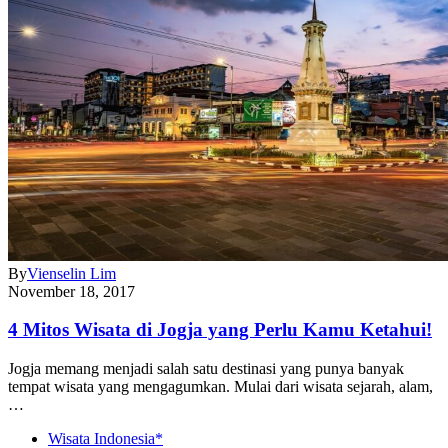
By
Vienselin Lim
November 18, 2017
4 Mitos Wisata di Jogja yang Perlu Kamu Ketahui!
Jogja memang menjadi salah satu destinasi yang punya banyak
tempat wisata yang mengagumkan. Mulai dari wisata sejarah, alam,
…
Wisata Indonesia*