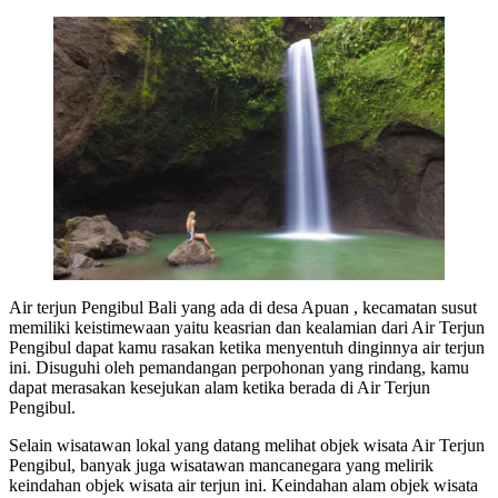
Air terjun Pengibul Bali yang ada di desa Apuan , kecamatan susut
memiliki keistimewaan yaitu keasrian dan kealamian dari Air Terjun
Pengibul dapat kamu rasakan ketika menyentuh dinginnya air terjun
ini. Disuguhi oleh pemandangan perpohonan yang rindang, kamu
dapat merasakan kesejukan alam ketika berada di Air Terjun
Pengibul.
Selain wisatawan lokal yang datang melihat objek wisata Air Terjun
Pengibul, banyak juga wisatawan mancanegara yang melirik
keindahan objek wisata air terjun ini. Keindahan alam objek wisata