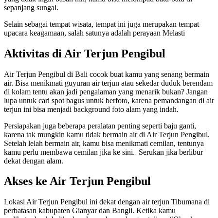
sepanjang sungai.
Selain sebagai tempat wisata, tempat ini juga merupakan tempat
upacara keagamaan, salah satunya adalah perayaan Melasti
Aktivitas di Air Terjun Pengibul
Air Terjun Pengibul di Bali cocok buat kamu yang senang bermain
air. Bisa menikmati guyuran air terjun atau sekedar duduk berendam
di kolam tentu akan jadi pengalaman yang menarik bukan? Jangan
lupa untuk cari spot bagus untuk berfoto, karena pemandangan di air
terjun ini bisa menjadi background foto alam yang indah.
Persiapakan juga beberapa peralatan penting seperti baju ganti,
karena tak mungkin kamu tidak bermain air di Air Terjun Pengibul.
Setelah lelah bermain air, kamu bisa menikmati cemilan, tentunya
kamu perlu membawa cemilan jika ke sini. Serukan jika berlibur
dekat dengan alam.
Akses ke Air Terjun Pengibul
Lokasi Air Terjun Pengibul ini dekat dengan air terjun Tibumana di
perbatasan kabupaten Gianyar dan Bangli. Ketika kamu