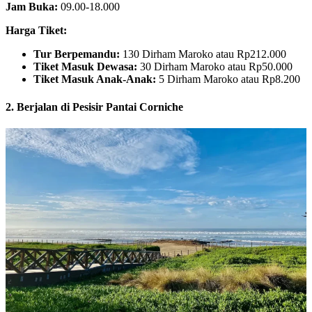
Jam Buka:
09.00-18.000
Harga Tiket:
Tur Berpemandu:
130 Dirham Maroko atau Rp212.000
Tiket Masuk Dewasa:
30 Dirham Maroko atau Rp50.000
Tiket Masuk Anak-Anak:
5 Dirham Maroko atau Rp8.200
2. Berjalan di Pesisir Pantai Corniche