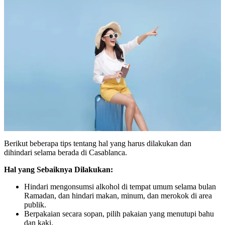
Berikut beberapa tips tentang hal yang harus dilakukan dan
dihindari selama berada di Casablanca.
Hal yang Sebaiknya Dilakukan:
Hindari mengonsumsi alkohol di tempat umum selama bulan
Ramadan, dan hindari makan, minum, dan merokok di area
publik.
Berpakaian secara sopan, pilih pakaian yang menutupi bahu
dan kaki.