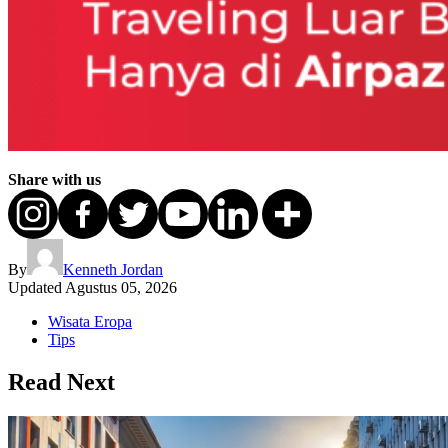
Share with us
By
Kenneth Jordan
Updated
Agustus 05, 2026
Wisata Eropa
Tips
Read Next