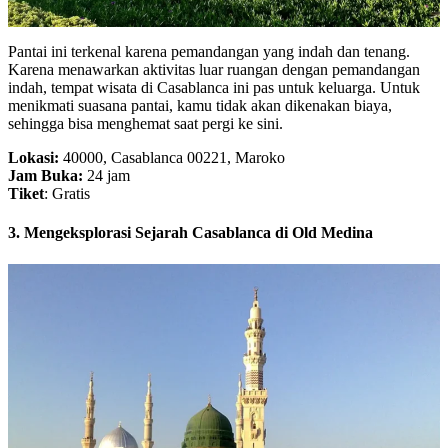
Pantai ini terkenal karena pemandangan yang indah dan tenang.
Karena menawarkan aktivitas luar ruangan dengan pemandangan
indah, tempat wisata di Casablanca ini pas untuk keluarga. Untuk
menikmati suasana pantai, kamu tidak akan dikenakan biaya,
sehingga bisa menghemat saat pergi ke sini.
Lokasi:
40000, Casablanca 00221, Maroko
Jam Buka:
24 jam
Tiket
: Gratis
3. Mengeksplorasi Sejarah Casablanca di Old Medina