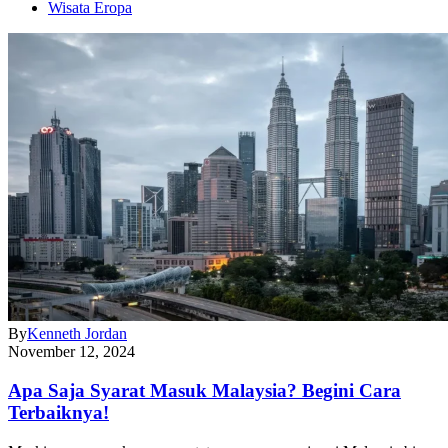
Wisata Eropa
By
Kenneth Jordan
November 12, 2024
Apa Saja Syarat Masuk Malaysia? Begini Cara
Terbaiknya!