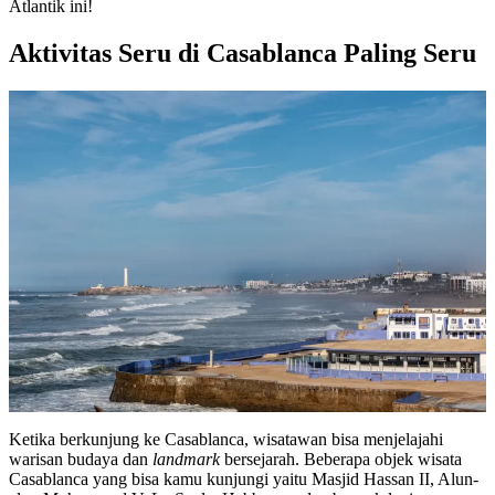
Atlantik ini!
Aktivitas Seru di Casablanca Paling Seru
Ketika berkunjung ke Casablanca, wisatawan bisa menjelajahi
warisan budaya dan
landmark
bersejarah. Beberapa objek wisata
Casablanca yang bisa kamu kunjungi yaitu Masjid Hassan II, Alun-