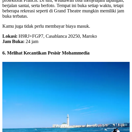
protektorat Prancis. Di sini, wisatawan bisa menjelajahi lapangan,
berjalan santai, serta berfoto. Tempat ini buka setiap waktu, tetapi
beberapa rekreasi seperti di Grand Theatre mungkin memiliki jam
buka terbatas.
Kamu juga tidak perlu membayar biaya masuk.
Lokasi:
H9RJ+FGP7, Casablanca 20250, Maroko
Jam Buka:
24 jam
6. Melihat Kecantikan Pesisir Mohammedia