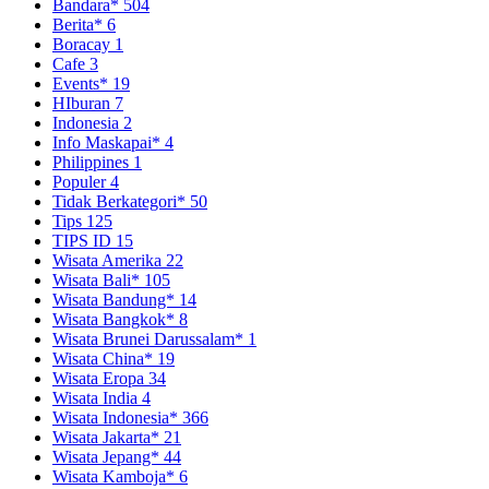
Bandara*
504
Berita*
6
Boracay
1
Cafe
3
Events*
19
HIburan
7
Indonesia
2
Info Maskapai*
4
Philippines
1
Populer
4
Tidak Berkategori*
50
Tips
125
TIPS ID
15
Wisata Amerika
22
Wisata Bali*
105
Wisata Bandung*
14
Wisata Bangkok*
8
Wisata Brunei Darussalam*
1
Wisata China*
19
Wisata Eropa
34
Wisata India
4
Wisata Indonesia*
366
Wisata Jakarta*
21
Wisata Jepang*
44
Wisata Kamboja*
6