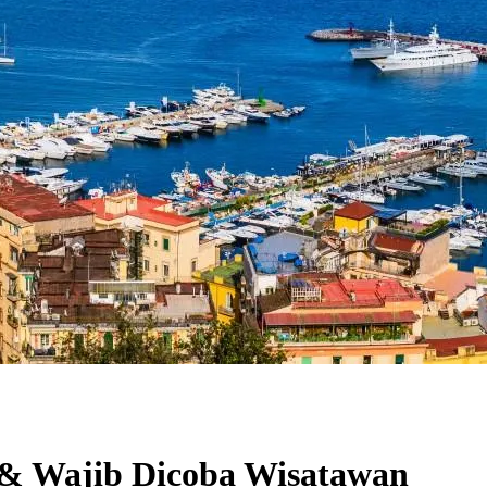
u & Wajib Dicoba Wisatawan