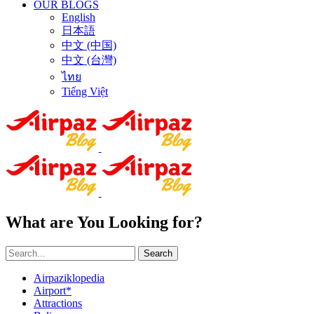
OUR BLOGS
English
日本語
中文 (中国)
中文 (台灣)
ไทย
Tiếng Việt
What are You Looking for?
Search
Airpaziklopedia
Airport*
Attractions