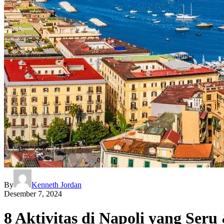
By
Kenneth Jordan
Desember 7, 2024
8 Aktivitas di Napoli yang Ser