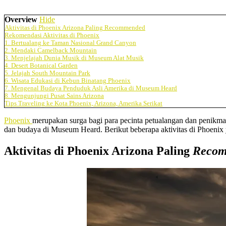
Overview
Hide
Aktivitas di Phoenix Arizona Paling Recommended
Rekomendasi Aktivitas di Phoenix
1. Bertualang ke Taman Nasional Grand Canyon
2. Mendaki Camelback Mountain
3. Menjelajah Dunia Musik di Museum Alat Musik
4. Desert Botanical Garden
5. Jelajah South Mountain Park
6. Wisata Edukasi di Kebun Binatang Phoenix
7. Mengenal Budaya Penduduk Asli Amerika di Museum Heard
8. Mengunjungi Pusat Sains Arizona
Tips Traveling ke Kota Phoenix, Arizona, Amerika Serikat
Phoenix
merupakan surga bagi para pecinta petualangan dan penikmat
dan budaya di Museum Heard. Berikut beberapa aktivitas di Phoenix
Aktivitas di Phoenix Arizona Paling
Reco