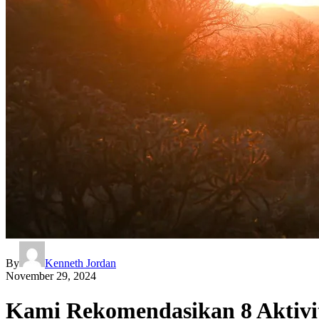
By
Kenneth Jordan
November 29, 2024
Kami Rekomendasikan 8 Aktivit