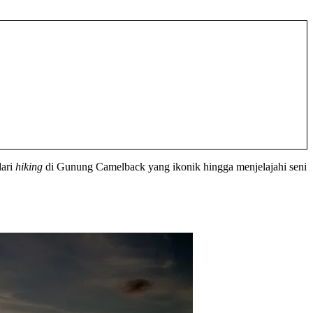
dari
hiking
di Gunung Camelback yang ikonik hingga menjelajahi seni