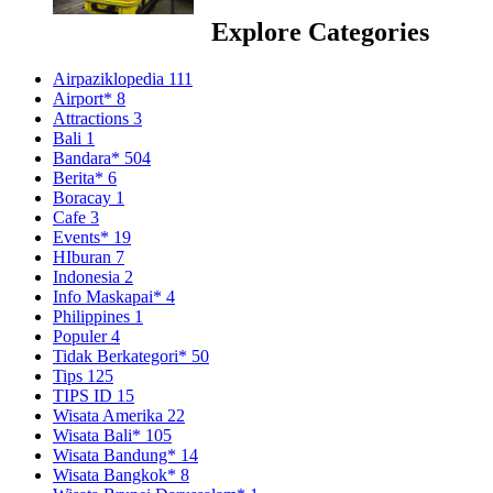
Explore Categories
Airpaziklopedia
111
Airport*
8
Attractions
3
Bali
1
Bandara*
504
Berita*
6
Boracay
1
Cafe
3
Events*
19
HIburan
7
Indonesia
2
Info Maskapai*
4
Philippines
1
Populer
4
Tidak Berkategori*
50
Tips
125
TIPS ID
15
Wisata Amerika
22
Wisata Bali*
105
Wisata Bandung*
14
Wisata Bangkok*
8