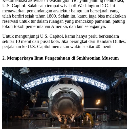
Rekomendasi aktivitas di Washington DC yaitu jantung demokrasi,
U.S. Capitol. Salah satu tempat wisata di Washington D.C. ini
menawarkan pemandangan arsitektur bangunan bersejarah yang
telah berdiri sejak tahun 1800. Selain itu, kamu juga bisa melakukan
reservasi untuk tur dalam ruangan yang mencakup pameran, patung
tokoh-tokoh pemerintahan Amerika, dan lain sebagainya.
Untuk mengunjungi U.S. Capitol, kamu hanya perlu berkendara
sekitar 10 menit dari pusat kota. Jika berangkat dari Bandara Dulles,
perjalanan ke U.S. Capitol memakan waktu sekitar 40 menit.
2. Memperkaya Ilmu Pengetahuan di Smithsonian Museum