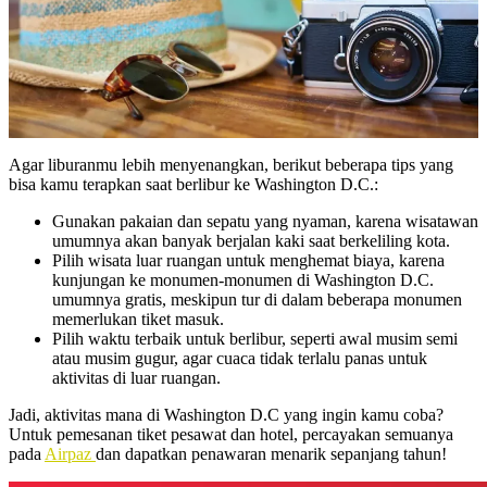
Agar liburanmu lebih menyenangkan, berikut beberapa tips yang
bisa kamu terapkan saat berlibur ke Washington D.C.:
Gunakan pakaian dan sepatu yang nyaman, karena wisatawan
umumnya akan banyak berjalan kaki saat berkeliling kota.
Pilih wisata luar ruangan untuk menghemat biaya, karena
kunjungan ke monumen-monumen di Washington D.C.
umumnya gratis, meskipun tur di dalam beberapa monumen
memerlukan tiket masuk.
Pilih waktu terbaik untuk berlibur, seperti awal musim semi
atau musim gugur, agar cuaca tidak terlalu panas untuk
aktivitas di luar ruangan.
Jadi, aktivitas mana di Washington D.C yang ingin kamu coba?
Untuk pemesanan tiket pesawat dan hotel, percayakan semuanya
pada
Airpaz
dan dapatkan penawaran menarik sepanjang tahun!