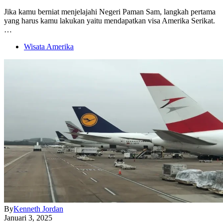
Jika kamu berniat menjelajahi Negeri Paman Sam, langkah pertama
yang harus kamu lakukan yaitu mendapatkan visa Amerika Serikat.
…
Wisata Amerika
By
Kenneth Jordan
Januari 3, 2025