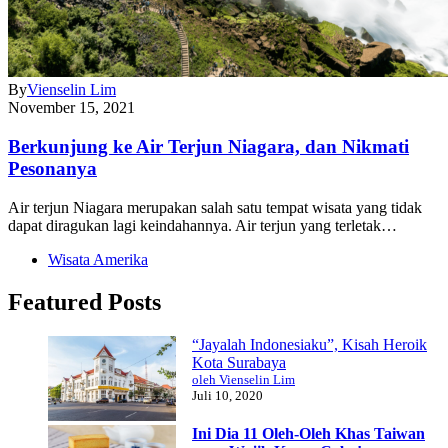
By
Vienselin Lim
November 15, 2021
Berkunjung ke Air Terjun Niagara, dan Nikmati
Pesonanya
Air terjun Niagara merupakan salah satu tempat wisata yang tidak
dapat diragukan lagi keindahannya. Air terjun yang terletak…
Wisata Amerika
Featured Posts
“Jayalah Indonesiaku”, Kisah Heroik
Kota Surabaya
oleh Vienselin Lim
Juli 10, 2020
Ini Dia 11 Oleh-Oleh Khas Taiwan