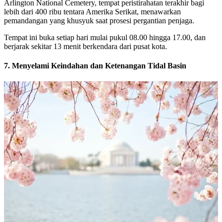
Arlington National Cemetery, tempat peristirahatan terakhir bagi
lebih dari 400 ribu tentara Amerika Serikat, menawarkan
pemandangan yang khusyuk saat prosesi pergantian penjaga.
Tempat ini buka setiap hari mulai pukul 08.00 hingga 17.00, dan
berjarak sekitar 13 menit berkendara dari pusat kota.
7. Menyelami Keindahan dan Ketenangan Tidal Basin