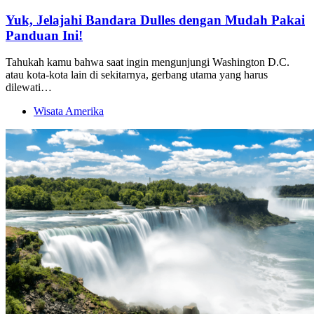
Yuk, Jelajahi Bandara Dulles dengan Mudah Pakai
Panduan Ini!
Tahukah kamu bahwa saat ingin mengunjungi Washington D.C.
atau kota-kota lain di sekitarnya, gerbang utama yang harus
dilewati…
Wisata Amerika