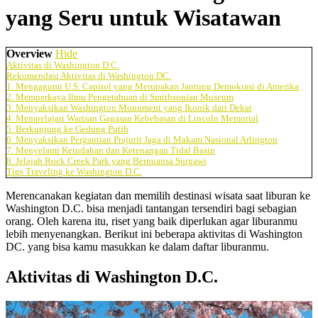
yang Seru untuk Wisatawan
Overview
Hide
Aktivitas di Washington D.C.
Rekomendasi Aktivitas di Washington DC.
1. Mengagumi U.S. Capitol yang Merupakan Jantung Demokrasi di Amerika
2. Memperkaya Ilmu Pengetahuan di Smithsonian Museum
3. Menyaksikan Washington Monument yang Ikonik dari Dekat
4. Mempelajari Warisan Gagasan Kebebasan di Lincoln Memorial
5. Berkunjung ke Gedung Putih
6. Menyaksikan Pergantian Prajurit Jaga di Makam Nasional Arlington
7. Menyelami Keindahan dan Ketenangan Tidal Basin
8. Jelajah Rock Creek Park yang Bernuansa Surgawi
Tips Traveling ke Washington D.C.
Merencanakan kegiatan dan memilih destinasi wisata saat liburan ke
Washington D.C. bisa menjadi tantangan tersendiri bagi sebagian
orang. Oleh karena itu, riset yang baik diperlukan agar liburanmu
lebih menyenangkan. Berikut ini beberapa aktivitas di Washington
DC. yang bisa kamu masukkan ke dalam daftar liburanmu.
Aktivitas di Washington D.C.