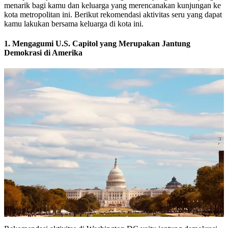
menarik bagi kamu dan keluarga yang merencanakan kunjungan ke
kota metropolitan ini. Berikut rekomendasi aktivitas seru yang dapat
kamu lakukan bersama keluarga di kota ini.
1. Mengagumi U.S. Capitol yang Merupakan Jantung
Demokrasi di Amerika