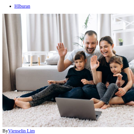
HIburan
By
Vienselin Lim