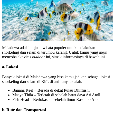
Maladewa adalah tujuan wisata populer untuk melakukan
snorkeling dan selam di terumbu karang. Untuk kamu yang ingin
mencoba aktivitas
outdoor
ini, simak informasinya di bawah ini.
a. Lokasi
Banyak lokasi di Maladewa yang bisa kamu jadikan sebagai lokasi
snorkeling dan selam di Riff
, di antaranya adalah:
Banana Reef – Berada di dekat Pulau Dhiffushi.
Maaya Thila – Terletak di sebelah barat daya Ari Atoll.
Fish Head – Berlokasi di sebelah timur Rasdhoo Atoll.
b. Rute dan Transportasi