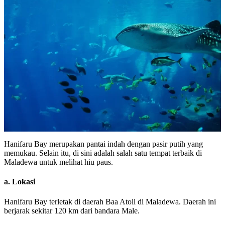
Hanifaru Bay merupakan pantai indah dengan pasir putih yang
memukau. Selain itu, di sini adalah salah satu tempat terbaik di
Maladewa untuk melihat hiu paus.
a. Lokasi
Hanifaru Bay terletak di daerah Baa Atoll di Maladewa. Daerah ini
berjarak sekitar 120 km dari bandara Male.