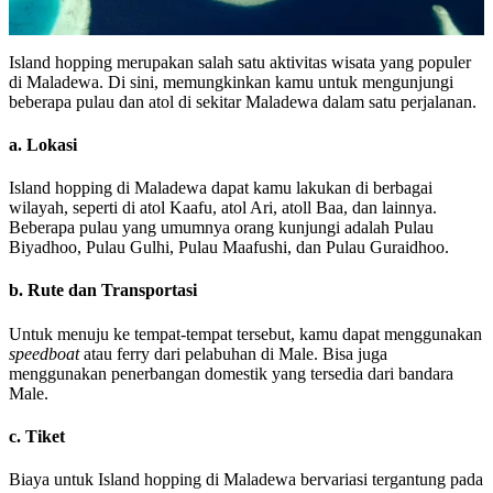
Island hopping merupakan salah satu aktivitas wisata yang populer
di Maladewa. Di sini, memungkinkan kamu untuk mengunjungi
beberapa pulau dan atol di sekitar Maladewa dalam satu perjalanan.
a. Lokasi
Island hopping di Maladewa dapat kamu lakukan di berbagai
wilayah, seperti di atol Kaafu, atol Ari, atoll Baa, dan lainnya.
Beberapa pulau yang umumnya orang kunjungi adalah Pulau
Biyadhoo, Pulau Gulhi, Pulau Maafushi, dan Pulau Guraidhoo.
b. Rute dan Transportasi
Untuk menuju ke tempat-tempat tersebut, kamu dapat menggunakan
speedboat
atau ferry dari pelabuhan di Male. Bisa juga
menggunakan penerbangan domestik yang tersedia dari bandara
Male.
c. Tiket
Biaya untuk Island hopping di Maladewa bervariasi tergantung pada