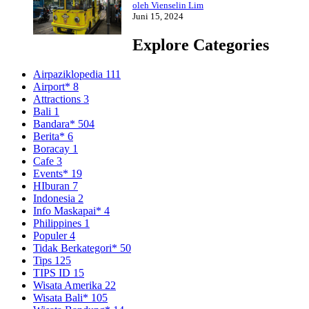
oleh Vienselin Lim
Juni 15, 2024
Explore Categories
Airpaziklopedia
111
Airport*
8
Attractions
3
Bali
1
Bandara*
504
Berita*
6
Boracay
1
Cafe
3
Events*
19
HIburan
7
Indonesia
2
Info Maskapai*
4
Philippines
1
Populer
4
Tidak Berkategori*
50
Tips
125
TIPS ID
15
Wisata Amerika
22
Wisata Bali*
105