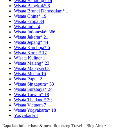
Wisata Bandung*
14
Wisata Bangkok*
8
Wisata Brunei Darussalam*
1
Wisata China*
19
Wisata Eropa
34
Wisata India
4
Wisata Indonesia*
366
Wisata Jakarta*
21
Wisata Jepang*
44
Wisata Kamboja*
6
Wisata Korea*
17
WIsata Kuliner
1
Wisata Malang*
23
Wisata Malaysia
68
Wisata Medan
16
Wisata Papua
2
Wisata Singapura*
33
Wisata Surabaya*
24
Wisata Taiwan*
18
Wisata Thailand*
29
Wisata Vietnam
7
Wisata Yogyakarta*
18
Yogyakarta
1
Dapatkan info terbaru & menarik tentang Travel – Blog Airpaz