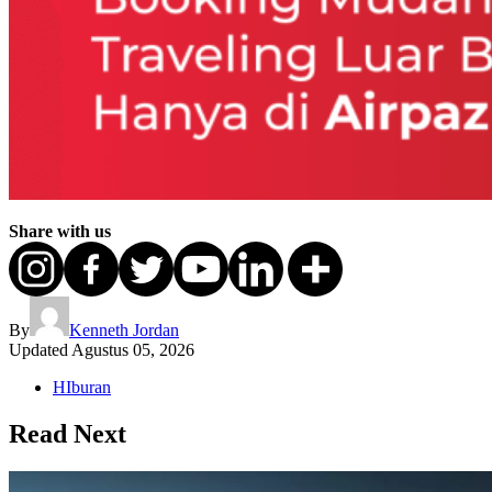
Share with us
By
Kenneth Jordan
Updated
Agustus 05, 2026
HIburan
Read Next