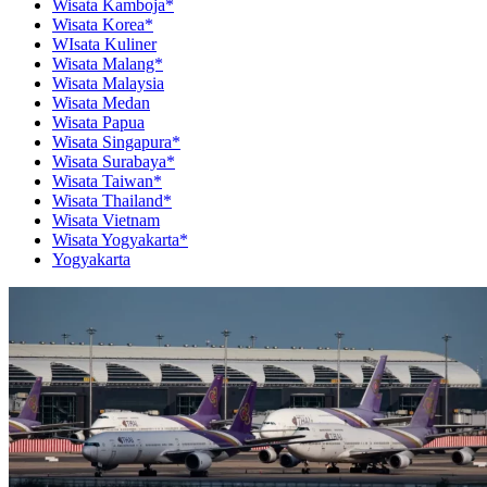
Wisata Kamboja*
Wisata Korea*
WIsata Kuliner
Wisata Malang*
Wisata Malaysia
Wisata Medan
Wisata Papua
Wisata Singapura*
Wisata Surabaya*
Wisata Taiwan*
Wisata Thailand*
Wisata Vietnam
Wisata Yogyakarta*
Yogyakarta