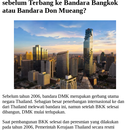
sebelum Terbang ke Bandara Bangkok
atau Bandara Don Mueang?
Sebelum tahun 2006, bandara DMK merupakan gerbang utama
negara Thailand. Sebagian besar penerbangan internasional ke dan
dari Thailand melewati bandara ini, namun setelah BKK selesai
dibangun, DMK mulai terlupakan.
Saat pembangunan BKK selesai dan peresmian yang dilakukan
pada tahun 2006, Pemerintah
Kerajaan Thailand
secara resmi