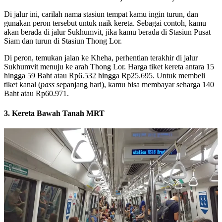
Di jalur ini, carilah nama stasiun tempat kamu ingin turun, dan
gunakan peron tersebut untuk naik kereta. Sebagai contoh, kamu
akan berada di jalur Sukhumvit, jika kamu berada di
Stasiun Pusat
Siam
dan turun di Stasiun Thong Lor.
Di peron, temukan jalan ke Kheha, perhentian terakhir di jalur
Sukhumvit menuju ke arah Thong Lor. Harga tiket kereta antara 15
hingga 59 Baht atau Rp6.532 hingga Rp25.695. Untuk membeli
tiket kanal (
pass
sepanjang hari), kamu bisa membayar seharga 140
Baht atau Rp60.971.
3. Kereta Bawah Tanah MRT