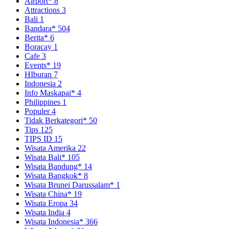
Airport*
8
Attractions
3
Bali
1
Bandara*
504
Berita*
6
Boracay
1
Cafe
3
Events*
19
HIburan
7
Indonesia
2
Info Maskapai*
4
Philippines
1
Populer
4
Tidak Berkategori*
50
Tips
125
TIPS ID
15
Wisata Amerika
22
Wisata Bali*
105
Wisata Bandung*
14
Wisata Bangkok*
8
Wisata Brunei Darussalam*
1
Wisata China*
19
Wisata Eropa
34
Wisata India
4
Wisata Indonesia*
366