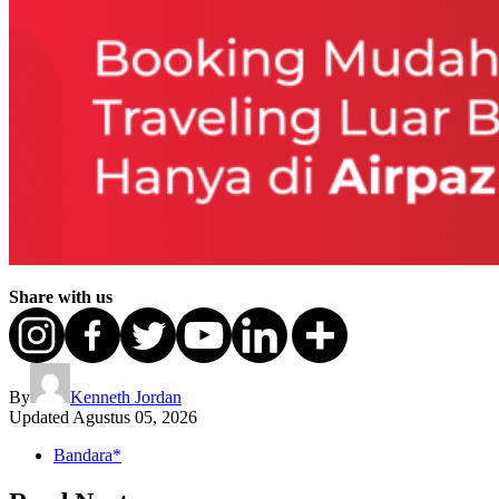
Share with us
By
Kenneth Jordan
Updated
Agustus 05, 2026
Bandara*