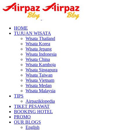
HOME
TUJUAN WISATA
Wisata Thailand
Wisata Korea
Wisata Jepang
Wisata Indonesia
Wisata China
Wisata Kamboja
Wisata Singapura
Wisata Taiwan
Wisata Vietnam
Wisata Medan
Wisata Malaysia
TIPS
Airpaziklopedia
TIKET PESAWAT
BOOKING HOTEL
PROMO
OUR BLOGS
English