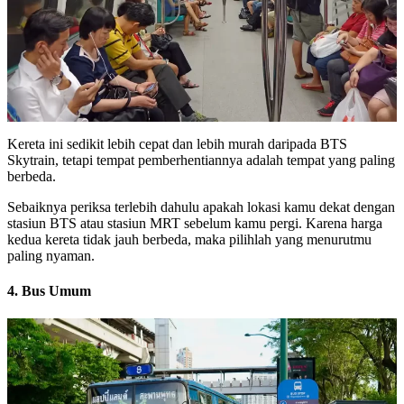
Kereta ini sedikit lebih cepat dan lebih murah daripada BTS
Skytrain, tetapi tempat pemberhentiannya adalah tempat yang paling
berbeda.
Sebaiknya periksa terlebih dahulu apakah lokasi kamu dekat dengan
stasiun BTS atau stasiun MRT sebelum kamu pergi. Karena harga
kedua kereta tidak jauh berbeda, maka pilihlah yang menurutmu
paling nyaman.
4. Bus Umum