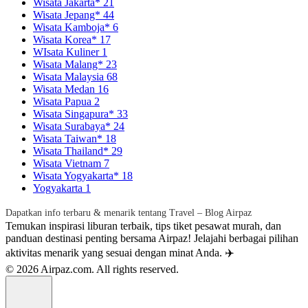
Wisata Jakarta*
21
Wisata Jepang*
44
Wisata Kamboja*
6
Wisata Korea*
17
WIsata Kuliner
1
Wisata Malang*
23
Wisata Malaysia
68
Wisata Medan
16
Wisata Papua
2
Wisata Singapura*
33
Wisata Surabaya*
24
Wisata Taiwan*
18
Wisata Thailand*
29
Wisata Vietnam
7
Wisata Yogyakarta*
18
Yogyakarta
1
Dapatkan info terbaru & menarik tentang Travel – Blog Airpaz
Temukan inspirasi liburan terbaik, tips tiket pesawat murah, dan
panduan destinasi penting bersama Airpaz! Jelajahi berbagai pilihan
aktivitas menarik yang sesuai dengan minat Anda. ✈️
© 2026 Airpaz.com. All rights reserved.