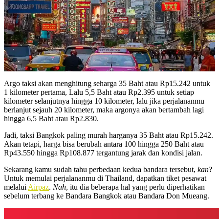
Argo taksi akan menghitung seharga 35 Baht atau Rp15.242 untuk
1 kilometer pertama, Lalu 5,5 Baht atau Rp2.395 untuk setiap
kilometer selanjutnya hingga 10 kilometer, lalu jika perjalananmu
berlanjut sejauh 20 kilometer, maka argonya akan bertambah lagi
hingga 6,5 Baht atau Rp2.830.
Jadi,
taksi Bangkok paling murah
harganya 35 Baht atau Rp15.242.
Akan tetapi, harga bisa berubah antara 100 hingga 250 Baht atau
Rp43.550 hingga Rp108.877 tergantung jarak dan kondisi jalan.
Sekarang kamu sudah tahu perbedaan kedua bandara tersebut,
kan
?
Untuk memulai perjalananmu di Thailand, dapatkan tiket pesawat
melalui
Airpaz
.
Nah
, itu dia beberapa hal yang perlu diperhatikan
sebelum terbang ke Bandara Bangkok atau Bandara Don Mueang.