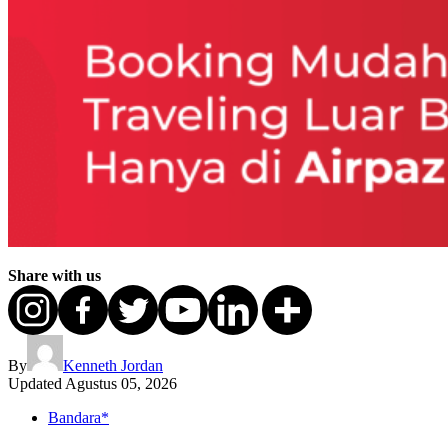
Share with us
By
Kenneth Jordan
Updated
Agustus 05, 2026
Bandara*