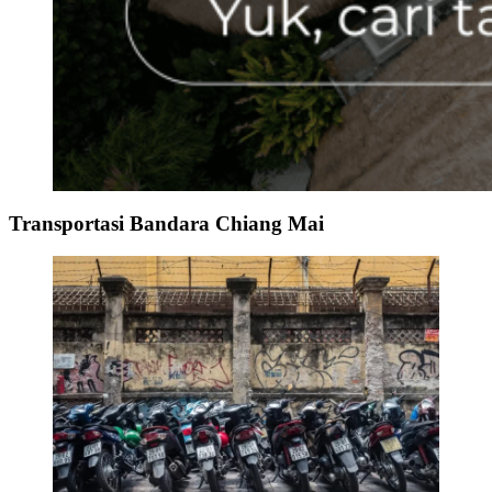
Transportasi Bandara Chiang Mai