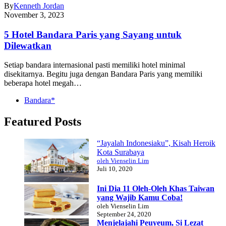
By
Kenneth Jordan
November 3, 2023
5 Hotel Bandara Paris yang Sayang untuk
Dilewatkan
Setiap bandara internasional pasti memiliki hotel minimal
disekitarnya. Begitu juga dengan Bandara Paris yang memiliki
beberapa hotel megah…
Bandara*
Featured Posts
“Jayalah Indonesiaku”, Kisah Heroik
Kota Surabaya
oleh Vienselin Lim
Juli 10, 2020
Ini Dia 11 Oleh-Oleh Khas Taiwan
yang Wajib Kamu Coba!
oleh Vienselin Lim
September 24, 2020
Menjelajahi Peuyeum, Si Lezat