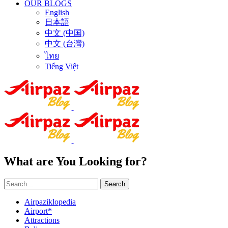
OUR BLOGS
English
日本語
中文 (中国)
中文 (台灣)
ไทย
Tiếng Việt
What are You Looking for?
Search
Airpaziklopedia
Airport*
Attractions