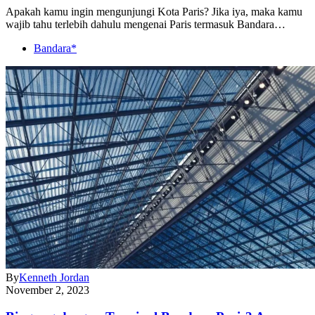
Apakah kamu ingin mengunjungi Kota Paris? Jika iya, maka kamu
wajib tahu terlebih dahulu mengenai Paris termasuk Bandara…
Bandara*
By
Kenneth Jordan
November 2, 2023