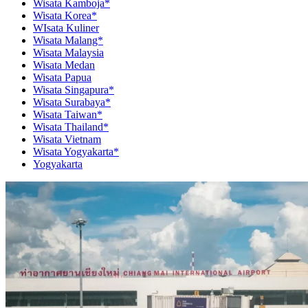
Wisata Kamboja*
Wisata Korea*
WIsata Kuliner
Wisata Malang*
Wisata Malaysia
Wisata Medan
Wisata Papua
Wisata Singapura*
Wisata Surabaya*
Wisata Taiwan*
Wisata Thailand*
Wisata Vietnam
Wisata Yogyakarta*
Yogyakarta