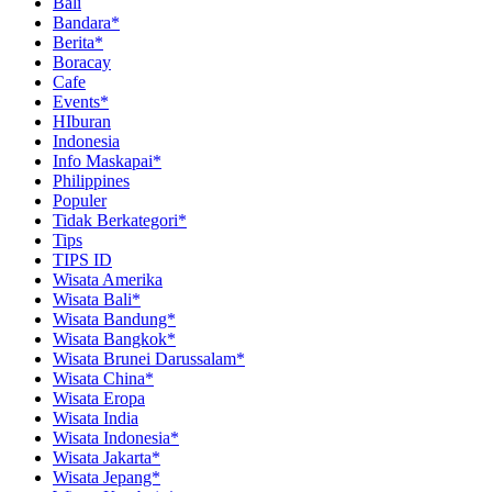
Bali
Bandara*
Berita*
Boracay
Cafe
Events*
HIburan
Indonesia
Info Maskapai*
Philippines
Populer
Tidak Berkategori*
Tips
TIPS ID
Wisata Amerika
Wisata Bali*
Wisata Bandung*
Wisata Bangkok*
Wisata Brunei Darussalam*
Wisata China*
Wisata Eropa
Wisata India
Wisata Indonesia*
Wisata Jakarta*
Wisata Jepang*