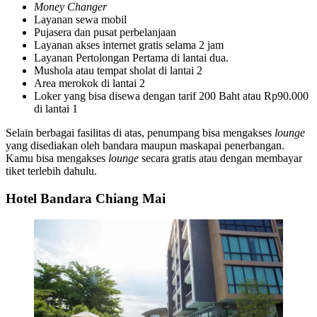
Money Changer
Layanan sewa mobil
Pujasera dan pusat perbelanjaan
Layanan akses internet gratis selama 2 jam
Layanan Pertolongan Pertama di lantai dua.
Mushola atau tempat sholat di lantai 2
Area merokok di lantai 2
Loker yang bisa disewa dengan tarif 200 Baht atau Rp90.000
di lantai 1
Selain berbagai fasilitas di atas, penumpang bisa mengakses
lounge
yang disediakan oleh bandara maupun maskapai penerbangan.
Kamu bisa mengakses
lounge
secara gratis atau dengan membayar
tiket terlebih dahulu.
Hotel Bandara Chiang Mai