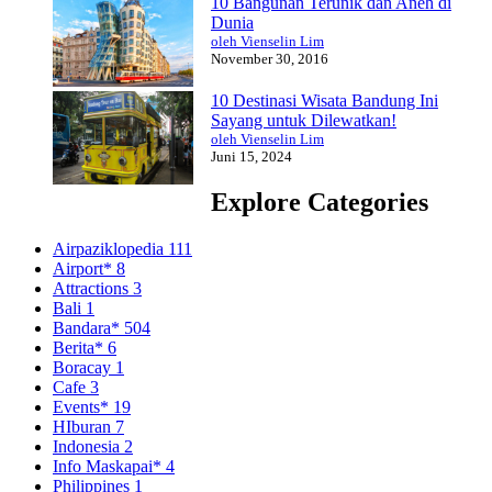
10 Bangunan Terunik dan Aneh di
Dunia
oleh Vienselin Lim
November 30, 2016
10 Destinasi Wisata Bandung Ini
Sayang untuk Dilewatkan!
oleh Vienselin Lim
Juni 15, 2024
Explore Categories
Airpaziklopedia
111
Airport*
8
Attractions
3
Bali
1
Bandara*
504
Berita*
6
Boracay
1
Cafe
3
Events*
19
HIburan
7
Indonesia
2
Info Maskapai*
4
Philippines
1