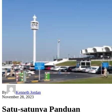
By
Kenneth Jordan
November 28, 2023
Satu-satunya Panduan