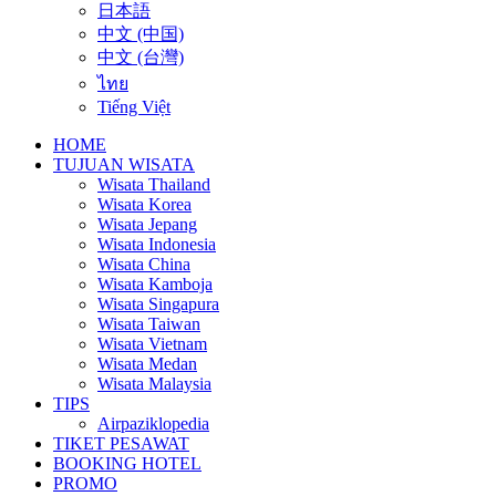
日本語
中文 (中国)
中文 (台灣)
ไทย
Tiếng Việt
HOME
TUJUAN WISATA
Wisata Thailand
Wisata Korea
Wisata Jepang
Wisata Indonesia
Wisata China
Wisata Kamboja
Wisata Singapura
Wisata Taiwan
Wisata Vietnam
Wisata Medan
Wisata Malaysia
TIPS
Airpaziklopedia
TIKET PESAWAT
BOOKING HOTEL
PROMO