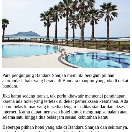
Para pengunjung Bandara Sharjah memiliki beragam pilihan
akomodasi, baik yang berada di Bandara maupun yang ada di dekat
bandara.
Jika kamu sedang transit, tak perlu khawatir mengenai penginapan,
karena ada hotel yang terletak di dekat pemeriksaan keamanan. Ada
enam belas kamar yang tersedia dengan fasilitas standar dan akses
internet. Kamu dapat memesan hotel untuk menginap semalam atau
selama satu hingga dua belas jam sesuai kebutuhan kamu.
Beberapa pilihan hotel yang ada di Bandara Sharjah dan sekitarnya,