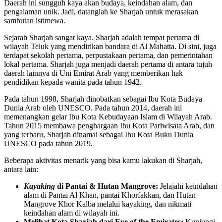
Daerah ini sungguh kaya akan budaya, keindahan alam, dan
pengalaman unik. Jadi, datanglah ke Sharjah untuk merasakan
sambutan istimewa.
Sejarah Sharjah sangat kaya. Sharjah adalah tempat pertama di
wilayah Teluk yang mendirikan bandara di Al Mahatta. Di sini, juga
terdapat sekolah pertama, perpustakaan pertama, dan pemerintahan
lokal pertama. Sharjah juga menjadi daerah pertama di antara tujuh
daerah lainnya di Uni Emirat Arab yang memberikan hak
pendidikan kepada wanita pada tahun 1942.
Pada tahun 1998, Sharjah dinobatkan sebagai Ibu Kota Budaya
Dunia Arab oleh UNESCO. Pada tahun 2014, daerah ini
memenangkan gelar Ibu Kota Kebudayaan Islam di Wilayah Arab.
Tahun 2015 membawa penghargaan Ibu Kota Pariwisata Arab, dan
yang terbaru, Sharjah dinamai sebagai Ibu Kota Buku Dunia
UNESCO pada tahun 2019.
Beberapa aktivitas menarik yang bisa kamu lakukan di Sharjah,
antara lain:
Kayaking
di Pantai & Hutan Mangrove:
Jelajahi keindahan
alam di Pantai Al Khan, pantai Khorfakkan, dan Hutan
Mangrove Khor Kalba melalui kayaking, dan nikmati
keindahan alam di wilayah ini.
Melihat Kota Sharjah dari Eye of the Emirates:
Kunjungi