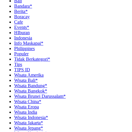
Bali
Bandara*
Berita*
Boracay
Cafe
Events*
HIburan
Indonesia
Info Maskapai*
Philippines
Populer
Tidak Berkategori*
Tips
TIPS ID
Wisata Amerika
Wisata Bali*
Wisata Bandung*
Wisata Bangkok*
Wisata Brunei Darussalam*
Wisata China*
Wisata Eropa
Wisata India
Wisata Indonesia*
Wisata Jakarta*
Wisata Jepang*