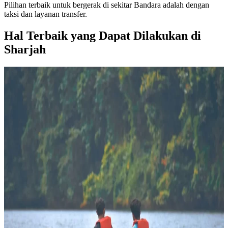
Pilihan terbaik untuk bergerak di sekitar Bandara adalah dengan
taksi dan layanan transfer.
Hal Terbaik yang Dapat Dilakukan di
Sharjah