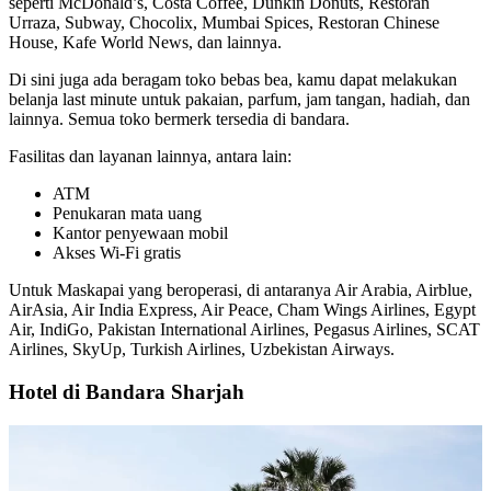
seperti McDonald’s, Costa Coffee, Dunkin Donuts, Restoran
Urraza, Subway, Chocolix, Mumbai Spices, Restoran Chinese
House, Kafe World News, dan lainnya.
Di sini juga ada beragam toko bebas bea, kamu dapat melakukan
belanja last minute untuk pakaian, parfum, jam tangan, hadiah, dan
lainnya. Semua toko bermerk tersedia di bandara.
Fasilitas dan layanan lainnya, antara lain:
ATM
Penukaran mata uang
Kantor penyewaan mobil
Akses Wi-Fi gratis
Untuk Maskapai yang beroperasi, di antaranya Air Arabia, Airblue,
AirAsia, Air India Express, Air Peace, Cham Wings Airlines, Egypt
Air, IndiGo, Pakistan International Airlines, Pegasus Airlines, SCAT
Airlines, SkyUp, Turkish Airlines, Uzbekistan Airways.
Hotel di Bandara Sharjah