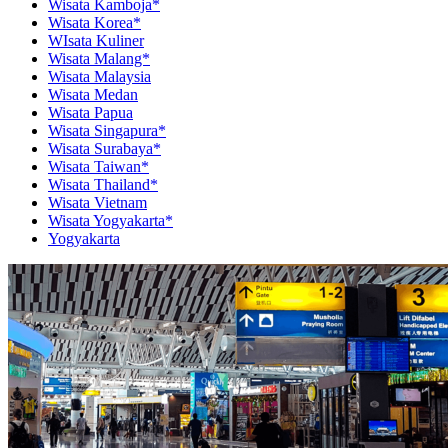
Wisata Kamboja*
Wisata Korea*
WIsata Kuliner
Wisata Malang*
Wisata Malaysia
Wisata Medan
Wisata Papua
Wisata Singapura*
Wisata Surabaya*
Wisata Taiwan*
Wisata Thailand*
Wisata Vietnam
Wisata Yogyakarta*
Yogyakarta