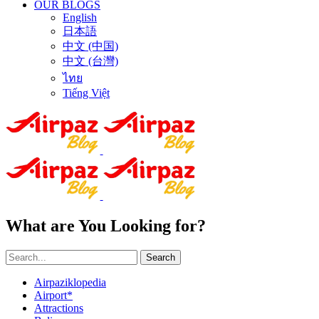
OUR BLOGS
English
日本語
中文 (中国)
中文 (台灣)
ไทย
Tiếng Việt
What are You Looking for?
Search
Airpaziklopedia
Airport*
Attractions