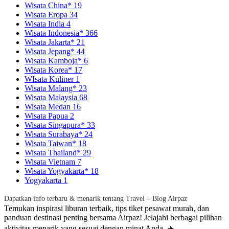
Wisata China*
19
Wisata Eropa
34
Wisata India
4
Wisata Indonesia*
366
Wisata Jakarta*
21
Wisata Jepang*
44
Wisata Kamboja*
6
Wisata Korea*
17
WIsata Kuliner
1
Wisata Malang*
23
Wisata Malaysia
68
Wisata Medan
16
Wisata Papua
2
Wisata Singapura*
33
Wisata Surabaya*
24
Wisata Taiwan*
18
Wisata Thailand*
29
Wisata Vietnam
7
Wisata Yogyakarta*
18
Yogyakarta
1
Dapatkan info terbaru & menarik tentang Travel – Blog Airpaz
Temukan inspirasi liburan terbaik, tips tiket pesawat murah, dan
panduan destinasi penting bersama Airpaz! Jelajahi berbagai pilihan
aktivitas menarik yang sesuai dengan minat Anda. ✈️