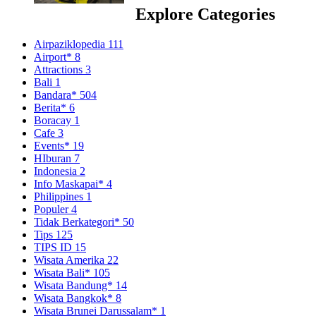
Explore Categories
Airpaziklopedia
111
Airport*
8
Attractions
3
Bali
1
Bandara*
504
Berita*
6
Boracay
1
Cafe
3
Events*
19
HIburan
7
Indonesia
2
Info Maskapai*
4
Philippines
1
Populer
4
Tidak Berkategori*
50
Tips
125
TIPS ID
15
Wisata Amerika
22
Wisata Bali*
105
Wisata Bandung*
14
Wisata Bangkok*
8
Wisata Brunei Darussalam*
1