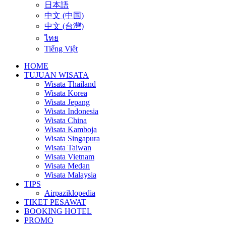
日本語
中文 (中国)
中文 (台灣)
ไทย
Tiếng Việt
HOME
TUJUAN WISATA
Wisata Thailand
Wisata Korea
Wisata Jepang
Wisata Indonesia
Wisata China
Wisata Kamboja
Wisata Singapura
Wisata Taiwan
Wisata Vietnam
Wisata Medan
Wisata Malaysia
TIPS
Airpaziklopedia
TIKET PESAWAT
BOOKING HOTEL
PROMO