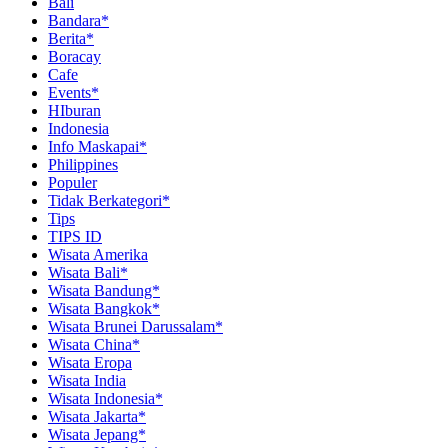
Bali
Bandara*
Berita*
Boracay
Cafe
Events*
HIburan
Indonesia
Info Maskapai*
Philippines
Populer
Tidak Berkategori*
Tips
TIPS ID
Wisata Amerika
Wisata Bali*
Wisata Bandung*
Wisata Bangkok*
Wisata Brunei Darussalam*
Wisata China*
Wisata Eropa
Wisata India
Wisata Indonesia*
Wisata Jakarta*
Wisata Jepang*