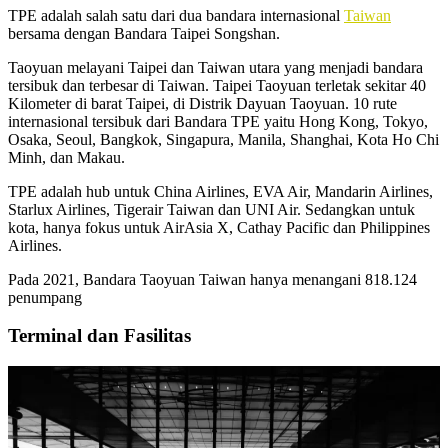
TPE adalah salah satu dari dua bandara internasional
Taiwan
bersama dengan Bandara Taipei Songshan.
Taoyuan melayani Taipei dan Taiwan utara yang menjadi bandara
tersibuk dan terbesar di Taiwan.
Taipei Taoyuan
terletak sekitar 40
Kilometer di barat Taipei, di Distrik Dayuan Taoyuan. 10 rute
internasional tersibuk dari Bandara TPE yaitu Hong Kong, Tokyo,
Osaka, Seoul, Bangkok, Singapura, Manila, Shanghai, Kota Ho Chi
Minh, dan Makau.
TPE adalah hub untuk China Airlines, EVA Air, Mandarin Airlines,
Starlux Airlines, Tigerair Taiwan dan UNI Air. Sedangkan untuk
kota, hanya fokus untuk AirAsia X, Cathay Pacific dan Philippines
Airlines.
Pada 2021, Bandara Taoyuan Taiwan hanya menangani 818.124
penumpang
Terminal dan Fasilitas