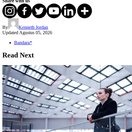
Share with us
By
Kenneth Jordan
Updated
Agustus 05, 2026
Bandara*
Read Next