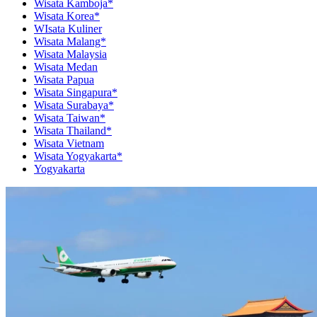
Wisata Kamboja*
Wisata Korea*
WIsata Kuliner
Wisata Malang*
Wisata Malaysia
Wisata Medan
Wisata Papua
Wisata Singapura*
Wisata Surabaya*
Wisata Taiwan*
Wisata Thailand*
Wisata Vietnam
Wisata Yogyakarta*
Yogyakarta