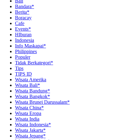
Bali
Bandara*
Berita*
Boracay
Cafe
Events*
HIburan
Indonesia
Info Maskapai*
Philippines
Populer
Tidak Berkategori*
Tips
TIPS ID
Wisata Amerika
Wisata Bali*
Wisata Bandung*
Wisata Bangkok*
Wisata Brunei Darussalam*
Wisata China*
Wisata Eropa
Wisata India
Wisata Indonesia*
Wisata Jakarta*
Wisata Jepang*