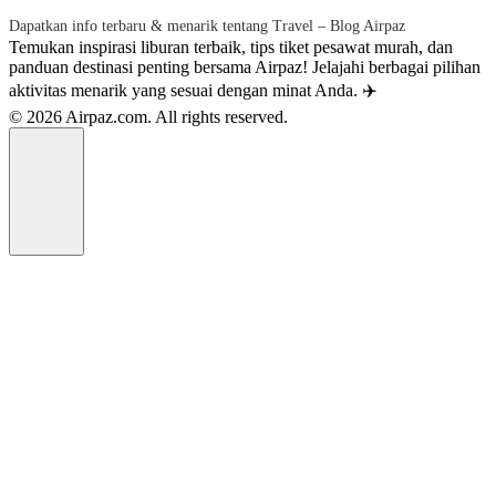
Dapatkan info terbaru & menarik tentang Travel – Blog Airpaz
Temukan inspirasi liburan terbaik, tips tiket pesawat murah, dan
panduan destinasi penting bersama Airpaz! Jelajahi berbagai pilihan
aktivitas menarik yang sesuai dengan minat Anda. ✈️
© 2026 Airpaz.com. All rights reserved.