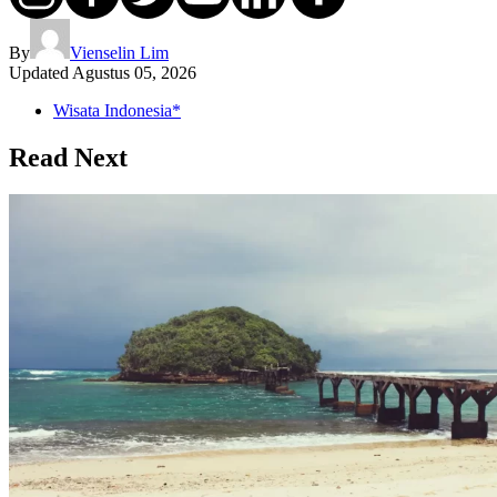
By
Vienselin Lim
Updated
Agustus 05, 2026
Wisata Indonesia*
Read Next