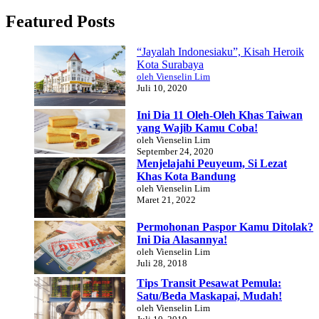
Featured Posts
“Jayalah Indonesiaku”, Kisah Heroik
Kota Surabaya
oleh Vienselin Lim
Juli 10, 2020
Ini Dia 11 Oleh-Oleh Khas Taiwan
yang Wajib Kamu Coba!
oleh Vienselin Lim
September 24, 2020
Menjelajahi Peuyeum, Si Lezat
Khas Kota Bandung
oleh Vienselin Lim
Maret 21, 2022
Permohonan Paspor Kamu Ditolak?
Ini Dia Alasannya!
oleh Vienselin Lim
Juli 28, 2018
Tips Transit Pesawat Pemula:
Satu/Beda Maskapai, Mudah!
oleh Vienselin Lim