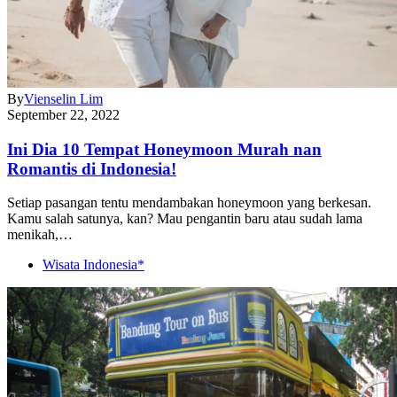
By
Vienselin Lim
September 22, 2022
Ini Dia 10 Tempat Honeymoon Murah nan
Romantis di Indonesia!
Setiap pasangan tentu mendambakan honeymoon yang berkesan.
Kamu salah satunya, kan? Mau pengantin baru atau sudah lama
menikah,…
Wisata Indonesia*