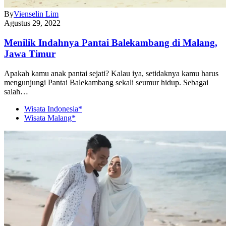
By
Vienselin Lim
Agustus 29, 2022
Menilik Indahnya Pantai Balekambang di Malang,
Jawa Timur
Apakah kamu anak pantai sejati? Kalau iya, setidaknya kamu harus
mengunjungi Pantai Balekambang sekali seumur hidup. Sebagai
salah…
Wisata Indonesia*
Wisata Malang*