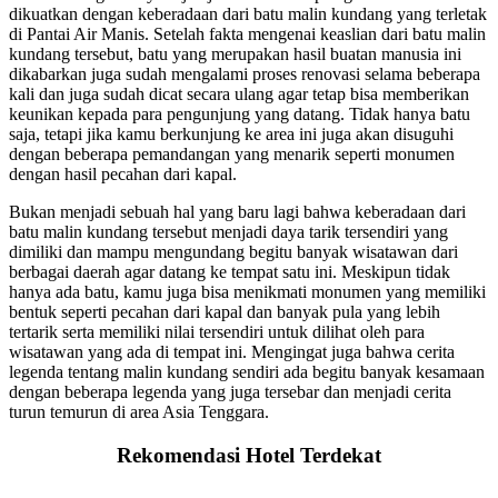
dikuatkan dengan keberadaan dari batu malin kundang yang terletak
di Pantai Air Manis. Setelah fakta mengenai keaslian dari batu malin
kundang tersebut, batu yang merupakan hasil buatan manusia ini
dikabarkan juga sudah mengalami proses renovasi selama beberapa
kali dan juga sudah dicat secara ulang agar tetap bisa memberikan
keunikan kepada para pengunjung yang datang. Tidak hanya batu
saja, tetapi jika kamu berkunjung ke area ini juga akan disuguhi
dengan beberapa pemandangan yang menarik seperti monumen
dengan hasil pecahan dari kapal.
Bukan menjadi sebuah hal yang baru lagi bahwa keberadaan dari
batu malin kundang tersebut menjadi daya tarik tersendiri yang
dimiliki dan mampu mengundang begitu banyak wisatawan dari
berbagai daerah agar datang ke tempat satu ini. Meskipun tidak
hanya ada batu, kamu juga bisa menikmati monumen yang memiliki
bentuk seperti pecahan dari kapal dan banyak pula yang lebih
tertarik serta memiliki nilai tersendiri untuk dilihat oleh para
wisatawan yang ada di tempat ini. Mengingat juga bahwa cerita
legenda tentang malin kundang sendiri ada begitu banyak kesamaan
dengan beberapa legenda yang juga tersebar dan menjadi cerita
turun temurun di area Asia Tenggara.
Rekomendasi Hotel Terdekat