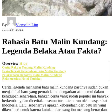
By
Vienselin Lim
Juni 29, 2022
Rahasia Batu Malin Kundang:
Legenda Belaka Atau Fakta?
Overview
Hide
Cerita Rakyat Tentang Malin Kundang
Fakta Terkait Keberadaan Batu Malin Kundang
Pelaksanaan Renovasi Batu Malin Kundang
Rekomendasi Hotel Terdekat
Cerita legenda mengenai batu malin kundang pastinya sudah bukan
menjadi hal baru yang pernah kamu dengarkan atau temui dalam
kehidupan sehari-hari, bahkan cerita yang sudah populer ini banyak
berkembang dan diceritakan secara turun-temurun oleh masyarakat
Indonesia. Lalu, sebenarnya apakah keberadaan dari batu ini yang
dikenal terbentuk karena kutukan dari sang ibu memang benar dan