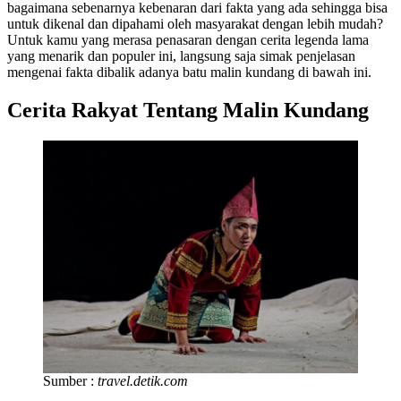
bagaimana sebenarnya kebenaran dari fakta yang ada sehingga bisa
untuk dikenal dan dipahami oleh masyarakat dengan lebih mudah?
Untuk kamu yang merasa penasaran dengan cerita legenda lama
yang menarik dan populer ini, langsung saja simak penjelasan
mengenai fakta dibalik adanya batu malin kundang di bawah ini.
Cerita Rakyat Tentang Malin Kundang
Sumber :
travel.detik.com