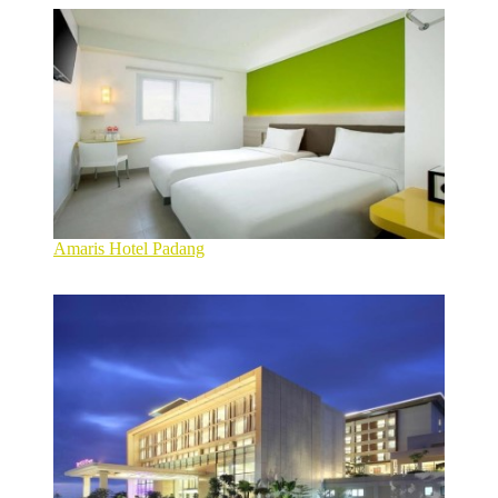
Amaris Hotel Padang