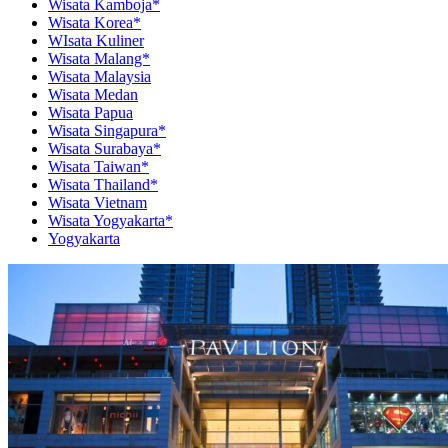
Wisata Kamboja*
Wisata Korea*
WIsata Kuliner
Wisata Malang*
Wisata Malaysia
Wisata Medan
Wisata Papua
Wisata Singapura*
Wisata Surabaya*
Wisata Taiwan*
Wisata Thailand*
Wisata Vietnam
Wisata Yogyakarta*
Yogyakarta