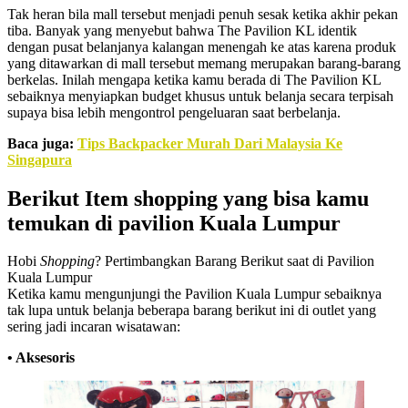
Tak heran bila mall tersebut menjadi penuh sesak ketika akhir pekan
tiba. Banyak yang menyebut bahwa The Pavilion KL identik
dengan pusat belanjanya kalangan menengah ke atas karena produk
yang ditawarkan di mall tersebut memang merupakan barang-barang
berkelas. Inilah mengapa ketika kamu berada di The Pavilion KL
sebaiknya menyiapkan budget khusus untuk belanja secara terpisah
supaya bisa lebih mengontrol pengeluaran saat berbelanja.
Baca juga:
Tips Backpacker Murah Dari Malaysia Ke
Singapura
Berikut Item shopping yang bisa kamu
temukan di pavilion Kuala Lumpur
Hobi
Shopping
? Pertimbangkan Barang Berikut saat di Pavilion
Kuala Lumpur
Ketika kamu mengunjungi the Pavilion Kuala Lumpur sebaiknya
tak lupa untuk belanja beberapa barang berikut ini di outlet yang
sering jadi incaran wisatawan:
• Aksesoris