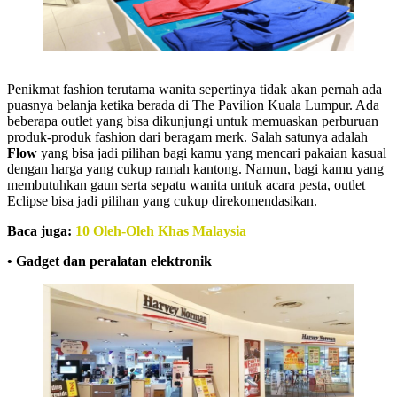
Penikmat fashion terutama wanita sepertinya tidak akan pernah ada
puasnya belanja ketika berada di The Pavilion Kuala Lumpur. Ada
beberapa outlet yang bisa dikunjungi untuk memuaskan perburuan
produk-produk fashion dari beragam merk. Salah satunya adalah
Flow
yang bisa jadi pilihan bagi kamu yang mencari pakaian kasual
dengan harga yang cukup ramah kantong. Namun, bagi kamu yang
membutuhkan gaun serta sepatu wanita untuk acara pesta, outlet
Eclipse bisa jadi pilihan yang cukup direkomendasikan.
Baca juga:
10 Oleh-Oleh Khas Malaysia
• Gadget dan peralatan elektronik