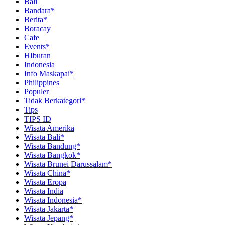
Bali
Bandara*
Berita*
Boracay
Cafe
Events*
HIburan
Indonesia
Info Maskapai*
Philippines
Populer
Tidak Berkategori*
Tips
TIPS ID
Wisata Amerika
Wisata Bali*
Wisata Bandung*
Wisata Bangkok*
Wisata Brunei Darussalam*
Wisata China*
Wisata Eropa
Wisata India
Wisata Indonesia*
Wisata Jakarta*
Wisata Jepang*