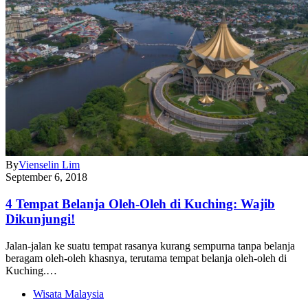
By
Vienselin Lim
September 6, 2018
4 Tempat Belanja Oleh-Oleh di Kuching: Wajib
Dikunjungi!
Jalan-jalan ke suatu tempat rasanya kurang sempurna tanpa belanja
beragam oleh-oleh khasnya, terutama tempat belanja oleh-oleh di
Kuching.…
Wisata Malaysia