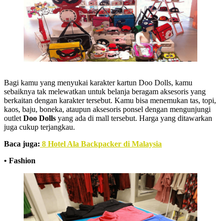
Bagi kamu yang menyukai karakter kartun Doo Dolls, kamu
sebaiknya tak melewatkan untuk belanja beragam aksesoris yang
berkaitan dengan karakter tersebut. Kamu bisa menemukan tas, topi,
kaos, baju, boneka, ataupun aksesoris ponsel dengan mengunjungi
outlet
Doo Dolls
yang ada di mall tersebut. Harga yang ditawarkan
juga cukup terjangkau.
Baca juga:
8 Hotel Ala Backpacker di Malaysia
• Fashion