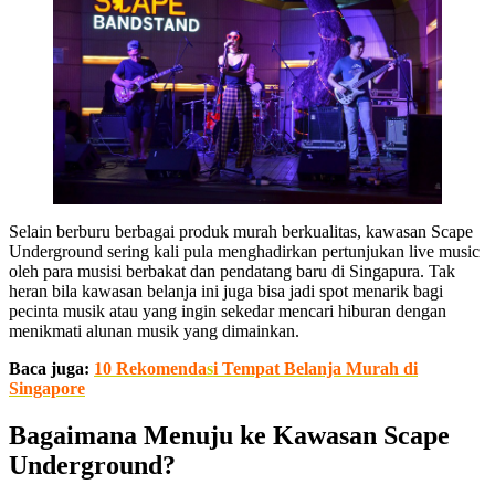
Selain berburu berbagai produk murah berkualitas, kawasan Scape
Underground sering kali pula menghadirkan pertunjukan live music
oleh para musisi berbakat dan pendatang baru di Singapura. Tak
heran bila kawasan belanja ini juga bisa jadi spot menarik bagi
pecinta musik atau yang ingin sekedar mencari hiburan dengan
menikmati alunan musik yang dimainkan.
Baca juga:
10 Rekomenda
s
i Tempat Belanja Murah di
Singapore
Bagaimana Menuju ke Kawasan Scape
Underground?