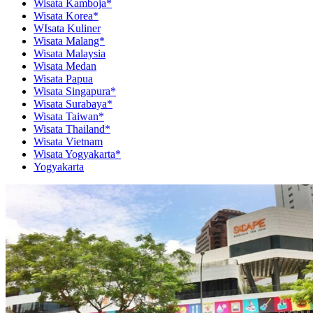
Wisata Kamboja*
Wisata Korea*
WIsata Kuliner
Wisata Malang*
Wisata Malaysia
Wisata Medan
Wisata Papua
Wisata Singapura*
Wisata Surabaya*
Wisata Taiwan*
Wisata Thailand*
Wisata Vietnam
Wisata Yogyakarta*
Yogyakarta