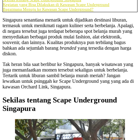
Kegiatan yang Bisa Dilakukan di Kawasan Scape Underground
Bagaimana Menuju ke Kawasan Scape Underground?
Singapura senantiasa menarik untuk dijadikan destinasi liburan,
termasuk untuk menikmati ragam kuliner serta berbelanja. Apalagi,
di negara tersebut juga terdapat beberapa spot belanja murah yang
menyediakan berbagai produk mulai fashion, alat elektronik,
souvenir, dan lainnya. Kualitas produknya pun terbilang bagus
bahkan ada sejumlah barang
branded
yang tersedia dengan harga
diskon.
Tak heran bila saat berlibur ke Singapura, banyak wisatawan yang
juga memanfaatkan momen tersebut sekaligus untuk berbelanja.
Tertarik untuk liburan sambil belanja murah meriah? Jangan
lewatkan untuk psinggah ke Scape Underground yang yang ada di
kawasan Orchard Link, Singapura.
Sekilas tentang Scape Underground
Singapura