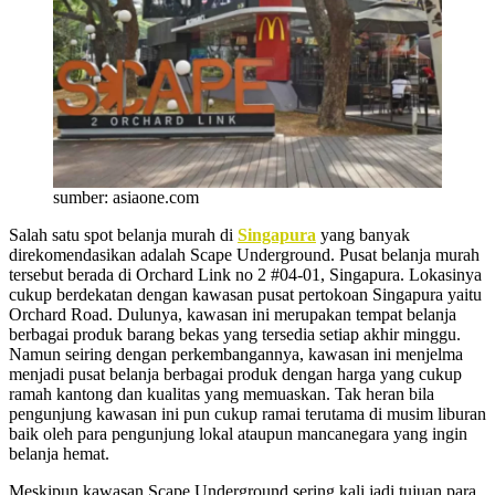
sumber: asiaone.com
Salah satu spot belanja murah di
Singapura
yang banyak
direkomendasikan adalah Scape Underground. Pusat belanja murah
tersebut berada di Orchard Link no 2 #04-01, Singapura. Lokasinya
cukup berdekatan dengan kawasan pusat pertokoan Singapura yaitu
Orchard Road. Dulunya, kawasan ini merupakan tempat belanja
berbagai produk barang bekas yang tersedia setiap akhir minggu.
Namun seiring dengan perkembangannya, kawasan ini menjelma
menjadi pusat belanja berbagai produk dengan harga yang cukup
ramah kantong dan kualitas yang memuaskan. Tak heran bila
pengunjung kawasan ini pun cukup ramai terutama di musim liburan
baik oleh para pengunjung lokal ataupun mancanegara yang ingin
belanja hemat.
Meskipun kawasan Scape Underground sering kali jadi tujuan para