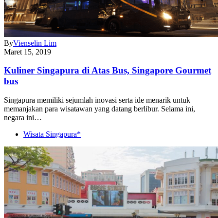
By
Vienselin Lim
Maret 15, 2019
Kuliner Singapura di Atas Bus, Singapore Gourmet
bus
Singapura memiliki sejumlah inovasi serta ide menarik untuk
memanjakan para wisatawan yang datang berlibur. Selama ini,
negara ini…
Wisata Singapura*