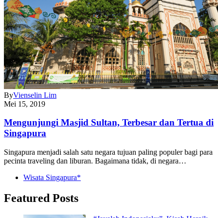
By
Vienselin Lim
Mei 15, 2019
Mengunjungi Masjid Sultan, Terbesar dan Tertua di
Singapura
Singapura menjadi salah satu negara tujuan paling populer bagi para
pecinta traveling dan liburan. Bagaimana tidak, di negara…
Wisata Singapura*
Featured Posts