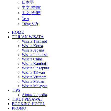
日本語
中文 (中国)
中文 (台灣)
ไทย
Tiếng Việt
HOME
TUJUAN WISATA
Wisata Thailand
Wisata Korea
Wisata Jepang
Wisata Indonesia
Wisata China
Wisata Kamboja
Wisata Singapura
Wisata Taiwan
Wisata Vietnam
Wisata Medan
Wisata Malaysia
TIPS
Airpaziklopedia
TIKET PESAWAT
BOOKING HOTEL
PROMO