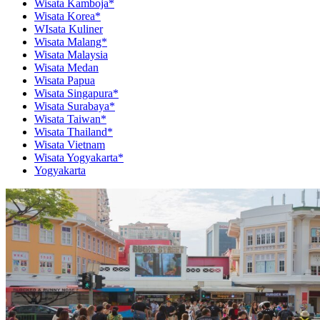
Wisata Kamboja*
Wisata Korea*
WIsata Kuliner
Wisata Malang*
Wisata Malaysia
Wisata Medan
Wisata Papua
Wisata Singapura*
Wisata Surabaya*
Wisata Taiwan*
Wisata Thailand*
Wisata Vietnam
Wisata Yogyakarta*
Yogyakarta