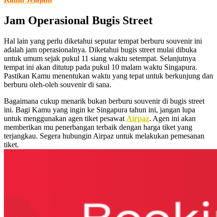
Jam Operasional Bugis Street
Hal lain yang perlu diketahui seputar tempat berburu souvenir ini
adalah jam operasionalnya. Diketahui bugis street mulai dibuka
untuk umum sejak pukul 11 siang waktu setempat. Selanjutnya
tempat ini akan ditutup pada pukul 10 malam waktu Singapura.
Pastikan Kamu menentukan waktu yang tepat untuk berkunjung dan
berburu oleh-oleh souvenir di sana.
Bagaimana cukup menarik bukan berburu souvenir di bugis street
ini. Bagi Kamu yang ingin ke Singapura tahun ini, jangan lupa
untuk menggunakan agen tiket pesawat
Airpaz
. Agen ini akan
memberikan mu penerbangan terbaik dengan harga tiket yang
terjangkau. Segera hubungin Airpaz untuk melakukan pemesanan
tiket.