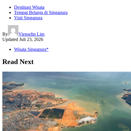
Destinasi Wisata
Tempat Belanja di Singapura
Visit Singapura
By
Vienselin Lim
Updated
Juli 23, 2026
Wisata Singapura*
Read Next