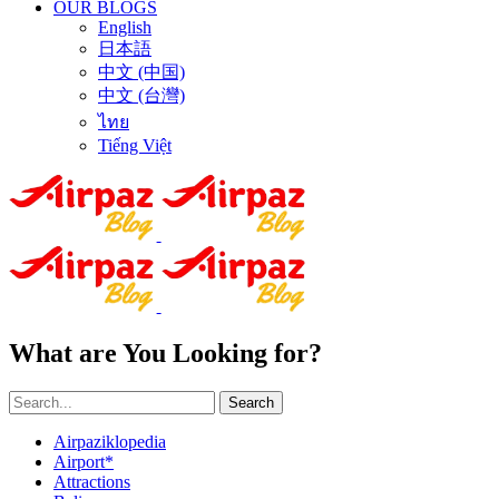
OUR BLOGS
English
日本語
中文 (中国)
中文 (台灣)
ไทย
Tiếng Việt
What are You Looking for?
Search
Airpaziklopedia
Airport*
Attractions