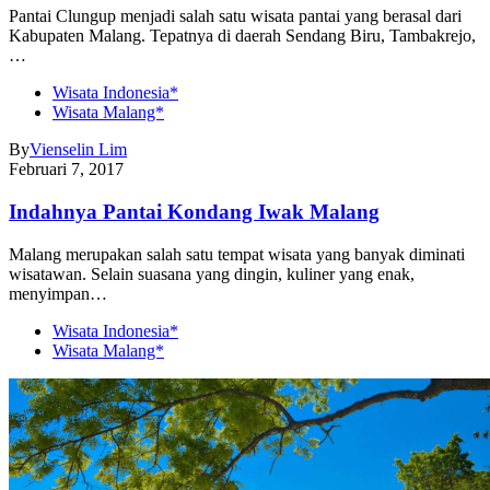
Pantai Clungup menjadi salah satu wisata pantai yang berasal dari
Kabupaten Malang. Tepatnya di daerah Sendang Biru, Tambakrejo,
…
Wisata Indonesia*
Wisata Malang*
By
Vienselin Lim
Februari 7, 2017
Indahnya Pantai Kondang Iwak Malang
Malang merupakan salah satu tempat wisata yang banyak diminati
wisatawan. Selain suasana yang dingin, kuliner yang enak,
menyimpan…
Wisata Indonesia*
Wisata Malang*