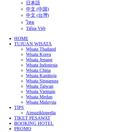
日本語
中文 (中国)
中文 (台灣)
ไทย
Tiếng Việt
HOME
TUJUAN WISATA
Wisata Thailand
Wisata Korea
Wisata Jepang
Wisata Indonesia
Wisata China
Wisata Kamboja
Wisata Singapura
Wisata Taiwan
Wisata Vietnam
Wisata Medan
Wisata Malaysia
TIPS
Airpaziklopedia
TIKET PESAWAT
BOOKING HOTEL
PROMO