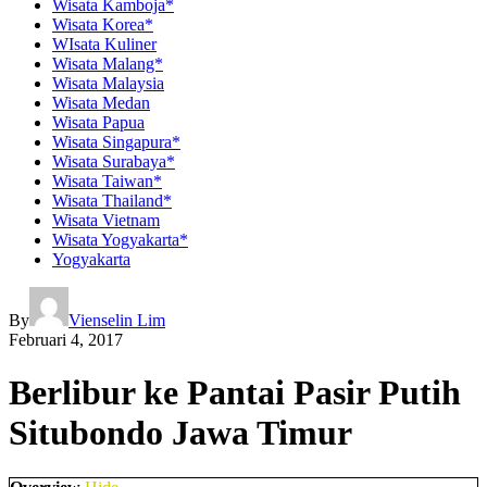
Wisata Kamboja*
Wisata Korea*
WIsata Kuliner
Wisata Malang*
Wisata Malaysia
Wisata Medan
Wisata Papua
Wisata Singapura*
Wisata Surabaya*
Wisata Taiwan*
Wisata Thailand*
Wisata Vietnam
Wisata Yogyakarta*
Yogyakarta
By
Vienselin Lim
Februari 4, 2017
Berlibur ke Pantai Pasir Putih
Situbondo Jawa Timur