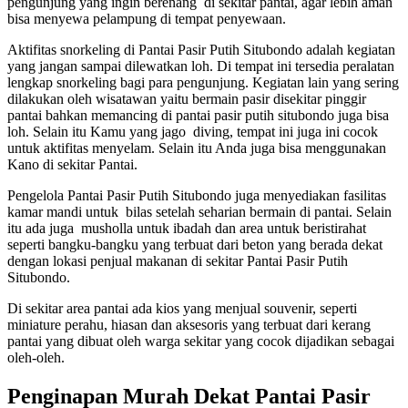
pengunjung yang ingin berenang di sekitar pantai, agar lebih aman
bisa menyewa pelampung di tempat penyewaan.
Aktifitas snorkeling di Pantai Pasir Putih Situbondo adalah kegiatan
yang jangan sampai dilewatkan loh. Di tempat ini tersedia peralatan
lengkap snorkeling bagi para pengunjung. Kegiatan lain yang sering
dilakukan oleh wisatawan yaitu bermain pasir disekitar pinggir
pantai bahkan memancing di pantai pasir putih situbondo juga bisa
loh. Selain itu Kamu yang jago diving, tempat ini juga ini cocok
untuk aktifitas menyelam. Selain itu Anda juga bisa menggunakan
Kano di sekitar Pantai.
Pengelola Pantai Pasir Putih Situbondo juga menyediakan fasilitas
kamar mandi untuk bilas setelah seharian bermain di pantai. Selain
itu ada juga musholla untuk ibadah dan area untuk beristirahat
seperti bangku-bangku yang terbuat dari beton yang berada dekat
dengan lokasi penjual makanan di sekitar Pantai Pasir Putih
Situbondo.
Di sekitar area pantai ada kios yang menjual souvenir, seperti
miniature perahu, hiasan dan aksesoris yang terbuat dari kerang
pantai yang dibuat oleh warga sekitar yang cocok dijadikan sebagai
oleh-oleh.
Penginapan Murah Dekat Pantai Pasir