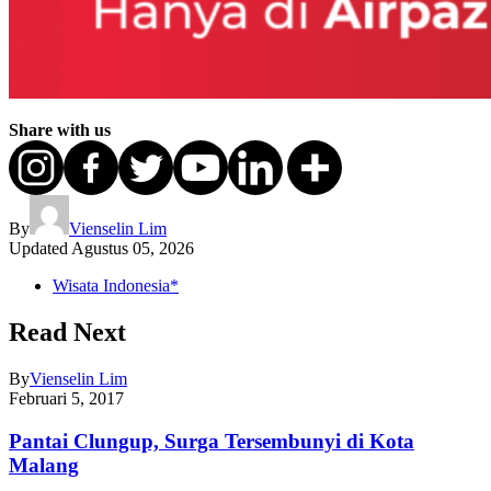
Share with us
By
Vienselin Lim
Updated
Agustus 05, 2026
Wisata Indonesia*
Read Next
By
Vienselin Lim
Februari 5, 2017
Pantai Clungup, Surga Tersembunyi di Kota
Malang