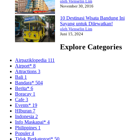
oleh Vienselin Lim
November 30, 2016
10 Destinasi Wisata Bandung Ini
Sayang untuk Dilewatkan!
oleh Vienselin Lim
Juni 15, 2024
Explore Categories
Airpaziklopedia
111
Airport*
8
Attractions
3
Bali
1
Bandara*
504
Berita*
6
Boracay
1
Cafe
3
Events*
19
HIburan
7
Indonesia
2
Info Maskapai*
4
Philippines
1
Populer
4
Tidak Berkategori*
50