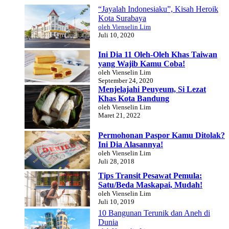
“Jayalah Indonesiaku”, Kisah Heroik
Kota Surabaya
oleh Vienselin Lim
Juli 10, 2020
Ini Dia 11 Oleh-Oleh Khas Taiwan
yang Wajib Kamu Coba!
oleh Vienselin Lim
September 24, 2020
Menjelajahi Peuyeum, Si Lezat
Khas Kota Bandung
oleh Vienselin Lim
Maret 21, 2022
Permohonan Paspor Kamu Ditolak?
Ini Dia Alasannya!
oleh Vienselin Lim
Juli 28, 2018
Tips Transit Pesawat Pemula:
Satu/Beda Maskapai, Mudah!
oleh Vienselin Lim
Juli 10, 2019
10 Bangunan Terunik dan Aneh di
Dunia