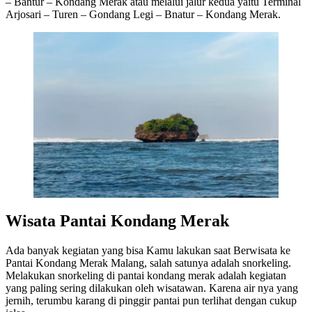
– Bantur – Kondang Merak atau melalui jalur kedua yaitu Terminal
Arjosari – Turen – Gondang Legi – Bnatur – Kondang Merak.
Wisata Pantai Kondang Merak
Ada banyak kegiatan yang bisa Kamu lakukan saat Berwisata ke
Pantai Kondang Merak Malang, salah satunya adalah snorkeling.
Melakukan snorkeling di pantai kondang merak adalah kegiatan
yang paling sering dilakukan oleh wisatawan. Karena air nya yang
jernih, terumbu karang di pinggir pantai pun terlihat dengan cukup