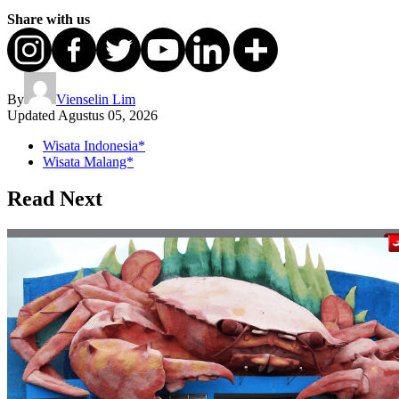
Share with us
By
Vienselin Lim
Updated
Agustus 05, 2026
Wisata Indonesia*
Wisata Malang*
Read Next