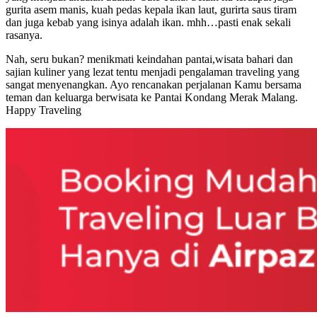
gurita asem manis, kuah pedas kepala ikan laut, gurirta saus tiram
dan juga kebab yang isinya adalah ikan. mhh…pasti enak sekali
rasanya.
Nah, seru bukan? menikmati keindahan pantai,wisata bahari dan
sajian kuliner yang lezat tentu menjadi pengalaman traveling yang
sangat menyenangkan. Ayo rencanakan perjalanan Kamu bersama
teman dan keluarga berwisata ke Pantai Kondang Merak Malang.
Happy Traveling