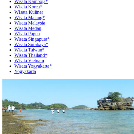
Wisata Kamboja*
Wisata Korea*
WIsata Kuliner
Wisata Malang*
Wisata Malaysia
Wisata Medan
Wisata Papua
Wisata Singapura*
Wisata Surabaya*
Wisata Taiwan*
Wisata Thailand*
Wisata Vietnam
Wisata Yogyakarta*
Yogyakarta