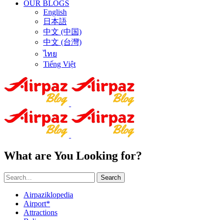
OUR BLOGS
English
日本語
中文 (中国)
中文 (台灣)
ไทย
Tiếng Việt
What are You Looking for?
Search
Airpaziklopedia
Airport*
Attractions