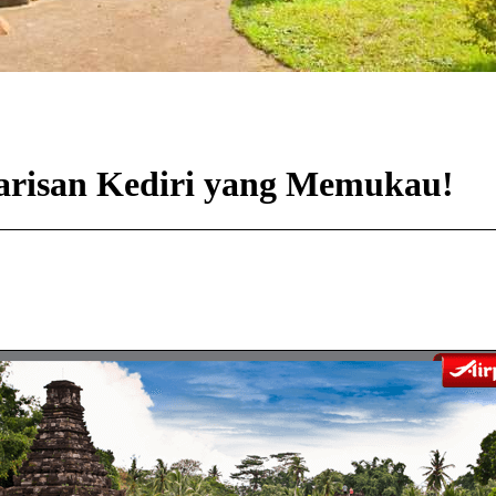
arisan Kediri yang Memukau!