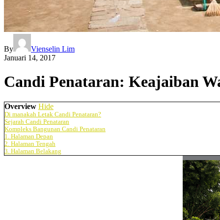
By
Vienselin Lim
Januari 14, 2017
Candi Penataran: Keajaiban W
Overview
Hide
Di manakah Letak Candi Penataran?
Sejarah Candi Penataran
Kompleks Bangunan Candi Penataran
1. Halaman Depan
2. Halaman Tengah
3. Halaman Belakang