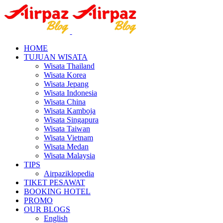
HOME
TUJUAN WISATA
Wisata Thailand
Wisata Korea
Wisata Jepang
Wisata Indonesia
Wisata China
Wisata Kamboja
Wisata Singapura
Wisata Taiwan
Wisata Vietnam
Wisata Medan
Wisata Malaysia
TIPS
Airpaziklopedia
TIKET PESAWAT
BOOKING HOTEL
PROMO
OUR BLOGS
English