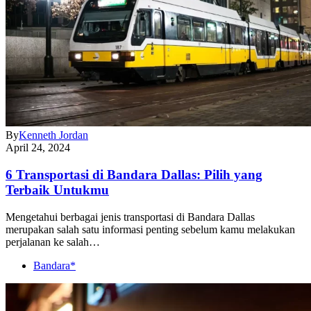
By
Kenneth Jordan
April 24, 2024
6 Transportasi di Bandara Dallas: Pilih yang
Terbaik Untukmu
Mengetahui berbagai jenis transportasi di Bandara Dallas
merupakan salah satu informasi penting sebelum kamu melakukan
perjalanan ke salah…
Bandara*