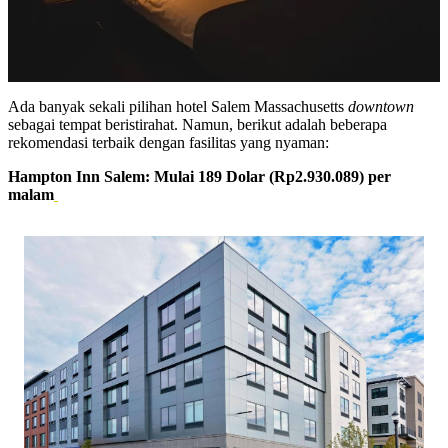
Ada banyak sekali pilihan hotel Salem Massachusetts
downtown
sebagai tempat beristirahat. Namun, berikut adalah beberapa
rekomendasi terbaik dengan fasilitas yang nyaman:
Hampton Inn Salem: Mulai 189 Dolar (Rp2.930.089) per
malam