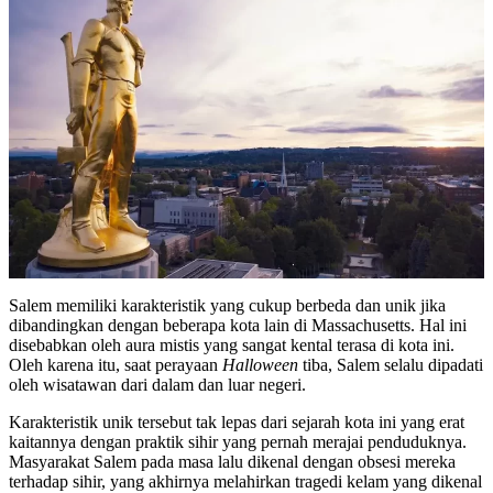
Salem memiliki karakteristik yang cukup berbeda dan unik jika
dibandingkan dengan beberapa kota lain di Massachusetts. Hal ini
disebabkan oleh aura mistis yang sangat kental terasa di kota ini.
Oleh karena itu, saat perayaan
Halloween
tiba, Salem selalu dipadati
oleh wisatawan dari dalam dan luar negeri.
Karakteristik unik tersebut tak lepas dari sejarah kota ini yang erat
kaitannya dengan praktik sihir yang pernah merajai penduduknya.
Masyarakat Salem pada masa lalu dikenal dengan obsesi mereka
terhadap sihir, yang akhirnya melahirkan tragedi kelam yang dikenal