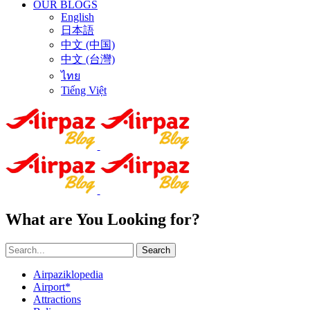
OUR BLOGS
English
日本語
中文 (中国)
中文 (台灣)
ไทย
Tiếng Việt
What are You Looking for?
Search
Airpaziklopedia
Airport*
Attractions