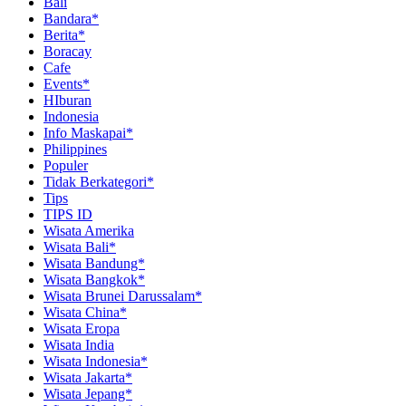
Bali
Bandara*
Berita*
Boracay
Cafe
Events*
HIburan
Indonesia
Info Maskapai*
Philippines
Populer
Tidak Berkategori*
Tips
TIPS ID
Wisata Amerika
Wisata Bali*
Wisata Bandung*
Wisata Bangkok*
Wisata Brunei Darussalam*
Wisata China*
Wisata Eropa
Wisata India
Wisata Indonesia*
Wisata Jakarta*
Wisata Jepang*