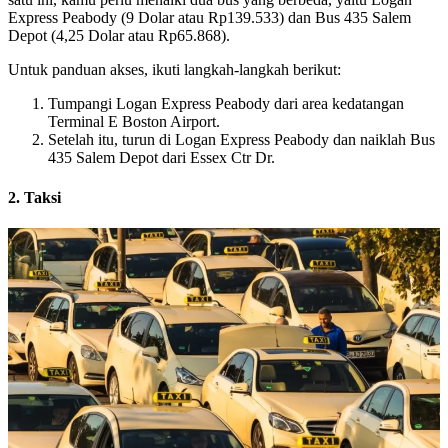
Express Peabody (9 Dolar atau Rp139.533) dan Bus 435 Salem
Depot (4,25 Dolar atau Rp65.868).
Untuk panduan akses, ikuti langkah-langkah berikut:
Tumpangi Logan Express Peabody dari area kedatangan
Terminal E Boston Airport.
Setelah itu, turun di Logan Express Peabody dan naiklah Bus
435 Salem Depot dari Essex Ctr Dr.
2. Taksi