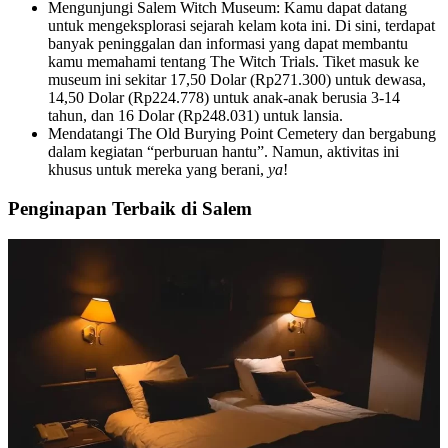
Mengunjungi Salem Witch Museum: Kamu dapat datang
untuk mengeksplorasi sejarah kelam kota ini. Di sini, terdapat
banyak peninggalan dan informasi yang dapat membantu
kamu memahami tentang The Witch Trials. Tiket masuk ke
museum ini sekitar 17,50 Dolar (Rp271.300) untuk dewasa,
14,50 Dolar (Rp224.778) untuk anak-anak berusia 3-14
tahun, dan 16 Dolar (Rp248.031) untuk lansia.
Mendatangi The Old Burying Point Cemetery dan bergabung
dalam kegiatan “perburuan hantu”. Namun, aktivitas ini
khusus untuk mereka yang berani,
ya
!
Penginapan Terbaik di Salem