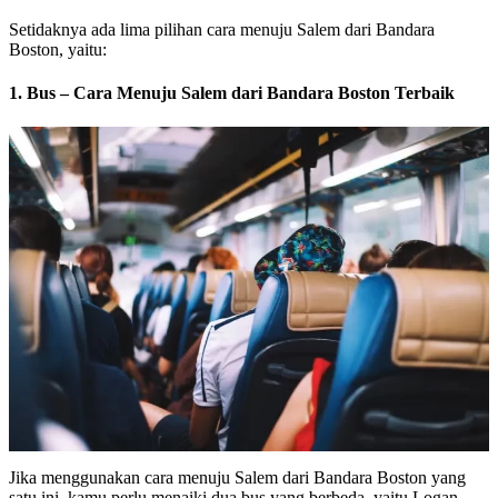
Setidaknya ada lima pilihan cara menuju Salem dari Bandara
Boston, yaitu:
1. Bus – Cara Menuju Salem dari Bandara Boston Terbaik
Jika menggunakan cara menuju Salem dari Bandara Boston yang
satu ini, kamu perlu menaiki dua bus yang berbeda, yaitu Logan