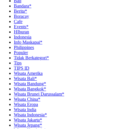
Bali
Bandara*
Berita*
Boracay
Cafe
Events*
HIburan
Indonesia
Info Maskapai*
Philippines
Populer
Tidak Berkategori*
Tips
TIPS ID
Wisata Amerika
Wisata Bali*
Wisata Bandung*
Wisata Bangkok*
Wisata Brunei Darussalam*
Wisata China*
Wisata Eropa
Wisata India
Wisata Indonesia*
Wisata Jakarta*
Wisata Jepang*