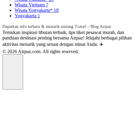
Wisata Vietnam
7
Wisata Yogyakarta*
18
Yogyakarta
1
Dapatkan info terbaru & menarik tentang Travel – Blog Airpaz
Temukan inspirasi liburan terbaik, tips tiket pesawat murah, dan
panduan destinasi penting bersama Airpaz! Jelajahi berbagai pilihan
aktivitas menarik yang sesuai dengan minat Anda. ✈️
© 2026 Airpaz.com. All rights reserved.