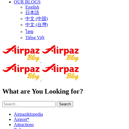
OUR BLOGS
English
日本語
中文 (中国)
中文 (台灣)
ไทย
Tiếng Việt
What are You Looking for?
Search
Airpaziklopedia
Airport*
Attractions