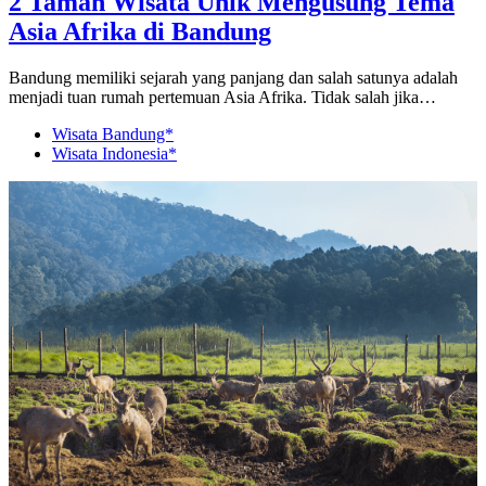
2 Taman Wisata Unik Mengusung Tema
Asia Afrika di Bandung
Bandung memiliki sejarah yang panjang dan salah satunya adalah
menjadi tuan rumah pertemuan Asia Afrika. Tidak salah jika…
Wisata Bandung*
Wisata Indonesia*