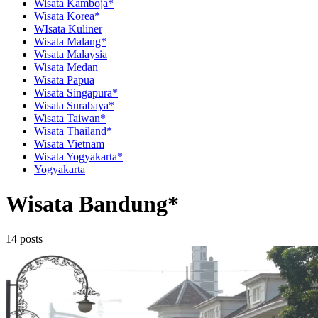
Wisata Kamboja*
Wisata Korea*
WIsata Kuliner
Wisata Malang*
Wisata Malaysia
Wisata Medan
Wisata Papua
Wisata Singapura*
Wisata Surabaya*
Wisata Taiwan*
Wisata Thailand*
Wisata Vietnam
Wisata Yogyakarta*
Yogyakarta
Wisata Bandung*
14 posts