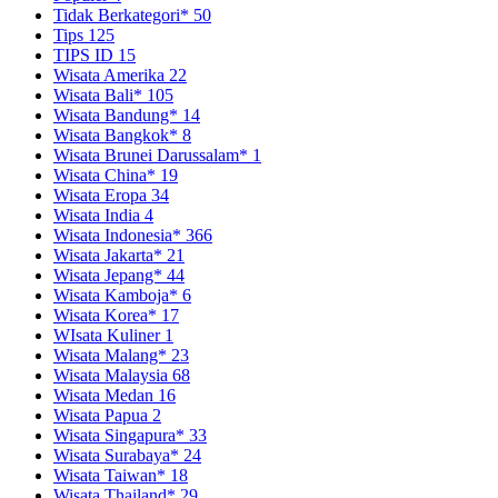
Tidak Berkategori*
50
Tips
125
TIPS ID
15
Wisata Amerika
22
Wisata Bali*
105
Wisata Bandung*
14
Wisata Bangkok*
8
Wisata Brunei Darussalam*
1
Wisata China*
19
Wisata Eropa
34
Wisata India
4
Wisata Indonesia*
366
Wisata Jakarta*
21
Wisata Jepang*
44
Wisata Kamboja*
6
Wisata Korea*
17
WIsata Kuliner
1
Wisata Malang*
23
Wisata Malaysia
68
Wisata Medan
16
Wisata Papua
2
Wisata Singapura*
33
Wisata Surabaya*
24
Wisata Taiwan*
18
Wisata Thailand*
29