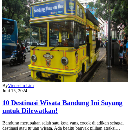
By
Vienselin Lim
Juni 15, 2024
10 Destinasi Wisata Bandung Ini Sayang
untuk Dilewatkan!
Bandung merupakan salah satu kota yang cocok dijadikan sebagai
destinasi atau tujuan wisata. Ada begitu banyak pilihan atraksi…