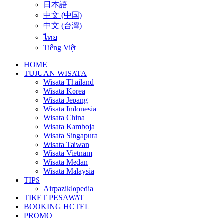
日本語
中文 (中国)
中文 (台灣)
ไทย
Tiếng Việt
HOME
TUJUAN WISATA
Wisata Thailand
Wisata Korea
Wisata Jepang
Wisata Indonesia
Wisata China
Wisata Kamboja
Wisata Singapura
Wisata Taiwan
Wisata Vietnam
Wisata Medan
Wisata Malaysia
TIPS
Airpaziklopedia
TIKET PESAWAT
BOOKING HOTEL
PROMO