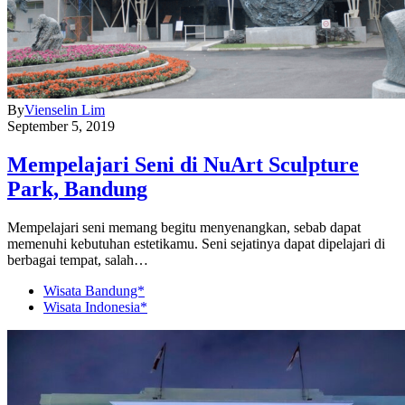
By
Vienselin Lim
September 5, 2019
Mempelajari Seni di NuArt Sculpture
Park, Bandung
Mempelajari seni memang begitu menyenangkan, sebab dapat
memenuhi kebutuhan estetikamu. Seni sejatinya dapat dipelajari di
berbagai tempat, salah…
Wisata Bandung*
Wisata Indonesia*