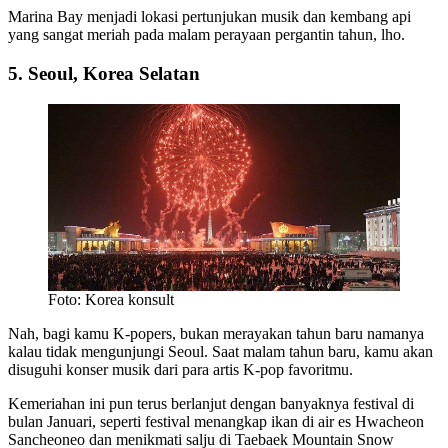
Marina Bay menjadi lokasi pertunjukan musik dan kembang api
yang sangat meriah pada malam perayaan pergantin tahun, lho.
5. Seoul, Korea Selatan
Foto: Korea konsult
Nah, bagi kamu K-popers, bukan merayakan tahun baru namanya
kalau tidak mengunjungi Seoul. Saat malam tahun baru, kamu akan
disuguhi konser musik dari para artis K-pop favoritmu.
Kemeriahan ini pun terus berlanjut dengan banyaknya festival di
bulan Januari, seperti festival menangkap ikan di air es Hwacheon
Sancheoneo dan menikmati salju di Taebaek Mountain Snow