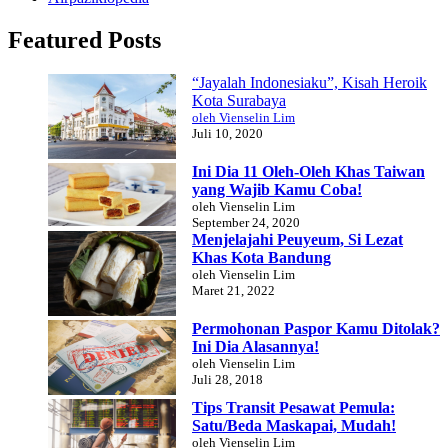
Featured Posts
“Jayalah Indonesiaku”, Kisah Heroik
Kota Surabaya
oleh Vienselin Lim
Juli 10, 2020
Ini Dia 11 Oleh-Oleh Khas Taiwan
yang Wajib Kamu Coba!
oleh Vienselin Lim
September 24, 2020
Menjelajahi Peuyeum, Si Lezat
Khas Kota Bandung
oleh Vienselin Lim
Maret 21, 2022
Permohonan Paspor Kamu Ditolak?
Ini Dia Alasannya!
oleh Vienselin Lim
Juli 28, 2018
Tips Transit Pesawat Pemula:
Satu/Beda Maskapai, Mudah!
oleh Vienselin Lim