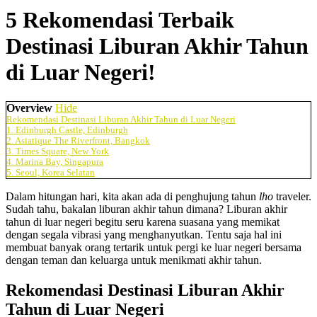
5 Rekomendasi Terbaik
Destinasi Liburan Akhir Tahun
di Luar Negeri!
Overview
Hide
Rekomendasi Destinasi Liburan Akhir Tahun di Luar Negeri
1. Edinburgh Castle, Edinburgh
2. Asiatique The Riverfront, Bangkok
3. Times Square, New York
4. Marina Bay, Singapura
5. Seoul, Korea Selatan
Dalam hitungan hari, kita akan ada di penghujung tahun
lho
traveler.
Sudah tahu, bakalan liburan akhir tahun dimana? Liburan akhir
tahun di luar negeri begitu seru karena suasana yang memikat
dengan segala vibrasi yang menghanyutkan. Tentu saja hal ini
membuat banyak orang tertarik untuk pergi ke luar negeri bersama
dengan teman dan keluarga untuk menikmati akhir tahun.
Rekomendasi Destinasi Liburan Akhir
Tahun di Luar Negeri