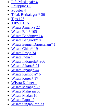
Info Maskapai*
4
Philippines
1
Populer
4
Tidak Berkategori*
50
Tips
125
TIPS ID
15
Wisata Amerika
22
Wisata Bali*
105
Wisata Bandung*
14
Wisata Bangkok*
8
Wisata Brunei Darussalam*
1
Wisata China*
19
Wisata Eropa
34
Wisata India
4
Wisata Indonesia*
366
Wisata Jakarta*
21
Wisata Jepang*
44
Wisata Kamboja*
6
Wisata Korea*
17
WIsata Kuliner
1
Wisata Malang*
23
Wisata Malaysia
68
Wisata Medan
16
Wisata Papua
2
Wisata Singapura*
33