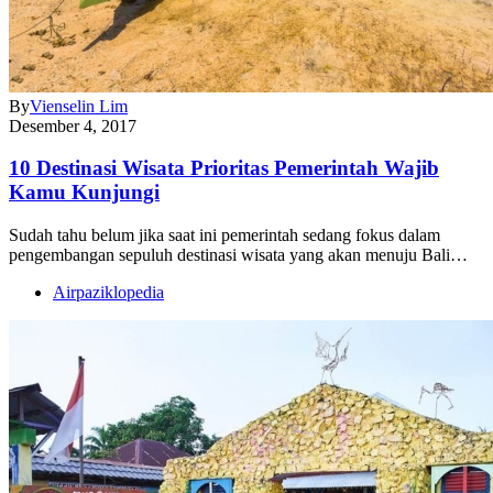
By
Vienselin Lim
Desember 4, 2017
10 Destinasi Wisata Prioritas Pemerintah Wajib
Kamu Kunjungi
Sudah tahu belum jika saat ini pemerintah sedang fokus dalam
pengembangan sepuluh destinasi wisata yang akan menuju Bali…
Airpaziklopedia