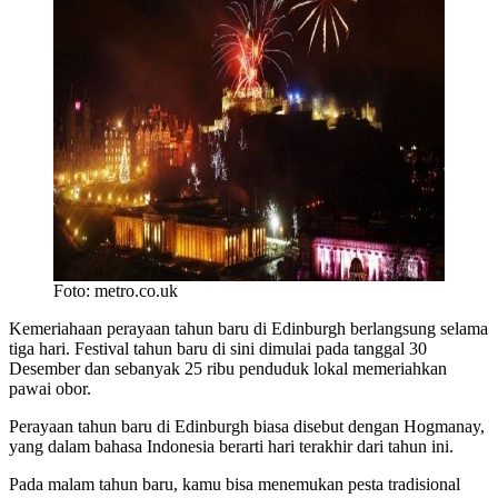
Foto: metro.co.uk
Kemeriahaan perayaan tahun baru di Edinburgh berlangsung selama
tiga hari. Festival tahun baru di sini dimulai pada tanggal 30
Desember dan sebanyak 25 ribu penduduk lokal memeriahkan
pawai obor.
Perayaan tahun baru di Edinburgh biasa disebut dengan Hogmanay,
yang dalam bahasa Indonesia berarti hari terakhir dari tahun ini.
Pada malam tahun baru, kamu bisa menemukan pesta tradisional