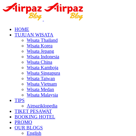
HOME
TUJUAN WISATA
Wisata Thailand
Wisata Korea
Wisata Jepang
Wisata Indonesia
Wisata China
Wisata Kamboja
Wisata Singapura
Wisata Taiwan
Wisata Vietnam
Wisata Medan
Wisata Malaysia
TIPS
Airpaziklopedia
TIKET PESAWAT
BOOKING HOTEL
PROMO
OUR BLOGS
English