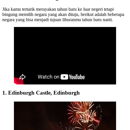
Jika kamu tertarik merayakan tahun baru ke luar negeri tetapi
bingung memilih negara yang akan dituju, berikut adalah beberapa
negara yang bisa menjadi tujuan liburanmu tahun baru nanti.
1. Edinburgh Castle, Edinburgh