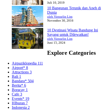
Juli 10, 2019
10 Bangunan Terunik dan Aneh di
Dunia
oleh Vienselin Lim
November 30, 2016
10 Destinasi Wisata Bandung Ini
Sayang untuk Dilewatkan!
oleh Vienselin Lim
Juni 15, 2024
Explore Categories
Airpaziklopedia
111
Airport*
8
Attractions
3
Bali
1
Bandara*
504
Berita*
6
Boracay
1
Cafe
3
Events*
19
HIburan
7
Indonesia
2