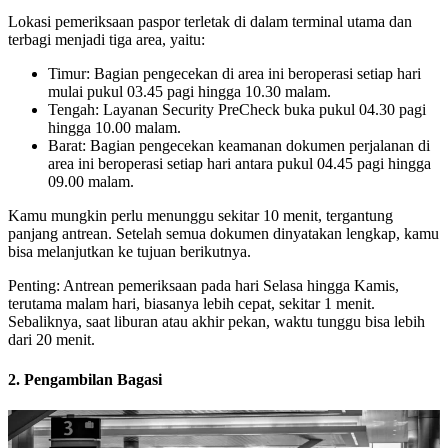
Lokasi pemeriksaan paspor terletak di dalam terminal utama dan
terbagi menjadi tiga area, yaitu:
Timur: Bagian pengecekan di area ini beroperasi setiap hari
mulai pukul 03.45 pagi hingga 10.30 malam.
Tengah: Layanan Security PreCheck buka pukul 04.30 pagi
hingga 10.00 malam.
Barat: Bagian pengecekan keamanan dokumen perjalanan di
area ini beroperasi setiap hari antara pukul 04.45 pagi hingga
09.00 malam.
Kamu mungkin perlu menunggu sekitar 10 menit, tergantung
panjang antrean. Setelah semua dokumen dinyatakan lengkap, kamu
bisa melanjutkan ke tujuan berikutnya.
Penting: Antrean pemeriksaan pada hari Selasa hingga Kamis,
terutama malam hari, biasanya lebih cepat, sekitar 1 menit.
Sebaliknya, saat liburan atau akhir pekan, waktu tunggu bisa lebih
dari 20 menit.
2. Pengambilan Bagasi