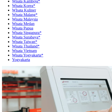
Wisata Kamboja*
Wisata Korea*
WIsata Kuliner
Wisata Malang*
Wisata Malaysia
Wisata Medan
Wisata Papua
Wisata Singapura*
Wisata Surabaya*
Wisata Taiwan*
Wisata Thailand*
Wisata Vietnam
Wisata Yogyakarta*
Yogyakarta