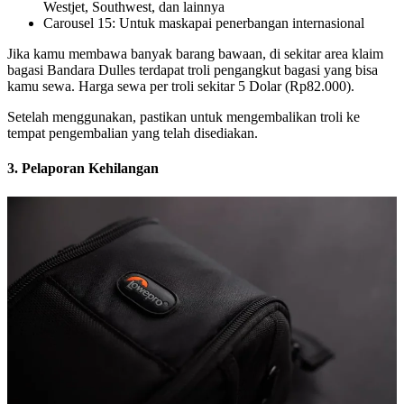
Westjet, Southwest, dan lainnya
Carousel 15: Untuk maskapai penerbangan internasional
Jika kamu membawa banyak barang bawaan, di sekitar area klaim
bagasi Bandara Dulles terdapat troli pengangkut bagasi yang bisa
kamu sewa. Harga sewa per troli sekitar 5 Dolar (Rp82.000).
Setelah menggunakan, pastikan untuk mengembalikan troli ke
tempat pengembalian yang telah disediakan.
3. Pelaporan Kehilangan