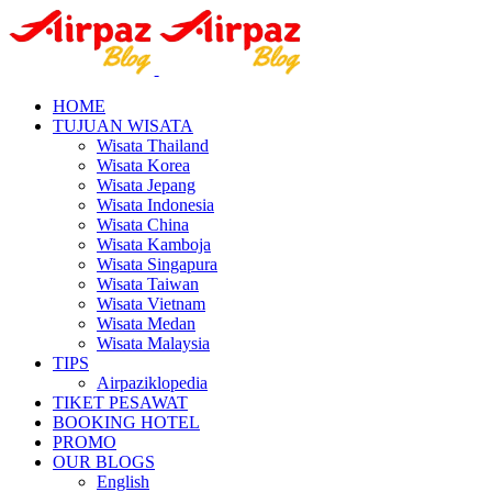
HOME
TUJUAN WISATA
Wisata Thailand
Wisata Korea
Wisata Jepang
Wisata Indonesia
Wisata China
Wisata Kamboja
Wisata Singapura
Wisata Taiwan
Wisata Vietnam
Wisata Medan
Wisata Malaysia
TIPS
Airpaziklopedia
TIKET PESAWAT
BOOKING HOTEL
PROMO
OUR BLOGS
English