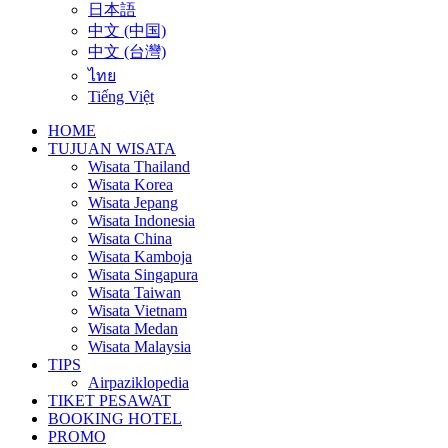
日本語
中文 (中国)
中文 (台灣)
ไทย
Tiếng Việt
HOME
TUJUAN WISATA
Wisata Thailand
Wisata Korea
Wisata Jepang
Wisata Indonesia
Wisata China
Wisata Kamboja
Wisata Singapura
Wisata Taiwan
Wisata Vietnam
Wisata Medan
Wisata Malaysia
TIPS
Airpaziklopedia
TIKET PESAWAT
BOOKING HOTEL
PROMO