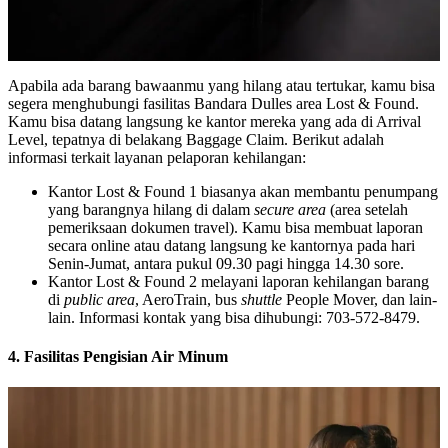
Apabila ada barang bawaanmu yang hilang atau tertukar, kamu bisa
segera menghubungi fasilitas Bandara Dulles area Lost & Found.
Kamu bisa datang langsung ke kantor mereka yang ada di Arrival
Level, tepatnya di belakang Baggage Claim. Berikut adalah
informasi terkait layanan pelaporan kehilangan:
Kantor Lost & Found 1 biasanya akan membantu penumpang
yang barangnya hilang di dalam
secure area
(area setelah
pemeriksaan dokumen travel). Kamu bisa membuat laporan
secara online atau datang langsung ke kantornya pada hari
Senin-Jumat, antara pukul 09.30 pagi hingga 14.30 sore.
Kantor Lost & Found 2 melayani laporan kehilangan barang
di
public area
, AeroTrain, bus
shuttle
People Mover, dan lain-
lain. Informasi kontak yang bisa dihubungi: 703-572-8479.
4. Fasilitas Pengisian Air Minum