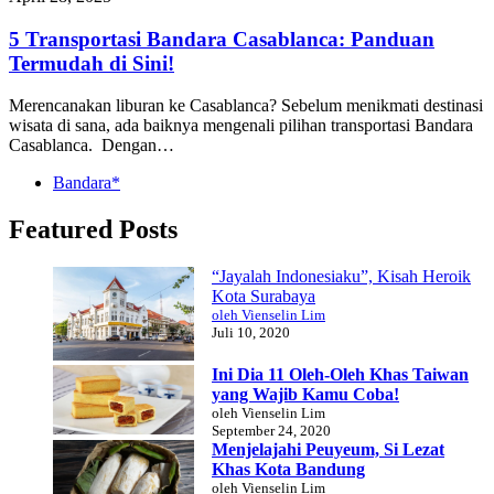
5 Transportasi Bandara Casablanca: Panduan
Termudah di Sini!
Merencanakan liburan ke Casablanca? Sebelum menikmati destinasi
wisata di sana, ada baiknya mengenali pilihan transportasi Bandara
Casablanca. Dengan…
Bandara*
Featured Posts
“Jayalah Indonesiaku”, Kisah Heroik
Kota Surabaya
oleh Vienselin Lim
Juli 10, 2020
Ini Dia 11 Oleh-Oleh Khas Taiwan
yang Wajib Kamu Coba!
oleh Vienselin Lim
September 24, 2020
Menjelajahi Peuyeum, Si Lezat
Khas Kota Bandung
oleh Vienselin Lim