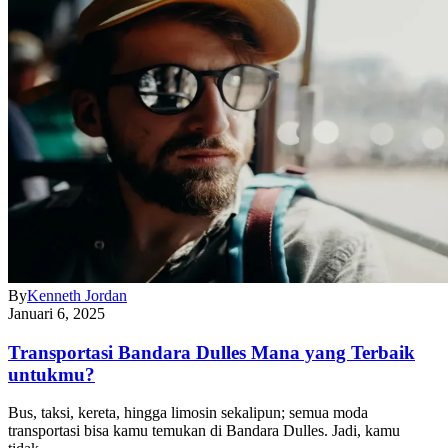
By
Kenneth Jordan
Januari 6, 2025
Transportasi Bandara Dulles Mana yang Terbaik
untukmu?
Bus, taksi, kereta, hingga limosin sekalipun; semua moda
transportasi bisa kamu temukan di Bandara Dulles. Jadi, kamu