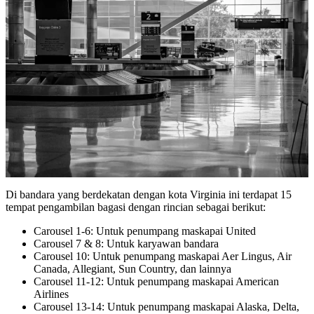
Di bandara yang berdekatan dengan kota Virginia ini terdapat 15
tempat pengambilan bagasi dengan rincian sebagai berikut:
Carousel 1-6: Untuk penumpang maskapai United
Carousel 7 & 8: Untuk karyawan bandara
Carousel 10: Untuk penumpang maskapai Aer Lingus, Air
Canada, Allegiant, Sun Country, dan lainnya
Carousel 11-12: Untuk penumpang maskapai American
Airlines
Carousel 13-14: Untuk penumpang maskapai Alaska, Delta,