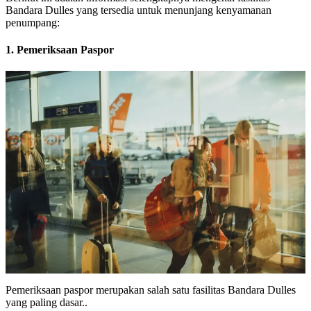
Bandara Dulles yang tersedia untuk menunjang kenyamanan
penumpang:
1. Pemeriksaan Paspor
Pemeriksaan paspor merupakan salah satu fasilitas Bandara Dulles
yang paling dasar..