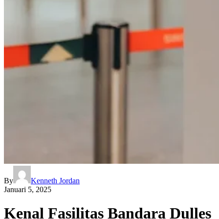
By
Kenneth Jordan
Januari 5, 2025
Kenal Fasilitas Bandara Dulles