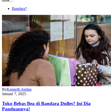
tidak…
Bandara*
By
Kenneth Jordan
Januari 7, 2025
Toko Bebas Bea di Bandara Dulles? Ini Dia
Panduannya!