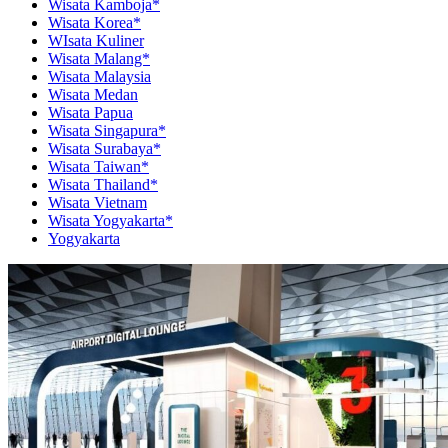
Wisata Kamboja*
Wisata Korea*
WIsata Kuliner
Wisata Malang*
Wisata Malaysia
Wisata Medan
Wisata Papua
Wisata Singapura*
Wisata Surabaya*
Wisata Taiwan*
Wisata Thailand*
Wisata Vietnam
Wisata Yogyakarta*
Yogyakarta