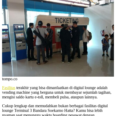
tompo.co
Fasilitas
terakhir yang bisa dimanfaatkan di digital lounge adalah
vending machine yang berguna untuk membayar sejumlah tagihan,
mengisi saldo kartu e-toll, membeli pulsa, ataupun lainnya.
Cukup lengkap dan memudahkan bukan berbagai fasilitas digital
lounge Terminal 3 Bandara Soekarno Hatta? Kamu bisa lebih
nyaman saat menunggu waktu boarding pesawat dengan