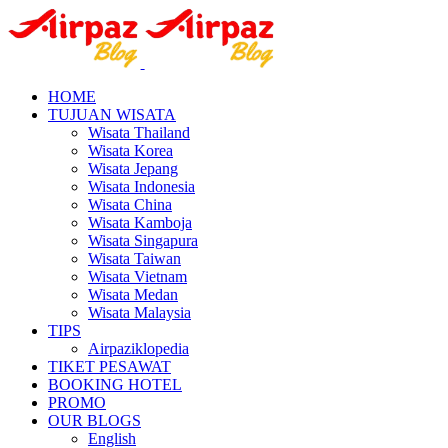
HOME
TUJUAN WISATA
Wisata Thailand
Wisata Korea
Wisata Jepang
Wisata Indonesia
Wisata China
Wisata Kamboja
Wisata Singapura
Wisata Taiwan
Wisata Vietnam
Wisata Medan
Wisata Malaysia
TIPS
Airpaziklopedia
TIKET PESAWAT
BOOKING HOTEL
PROMO
OUR BLOGS
English