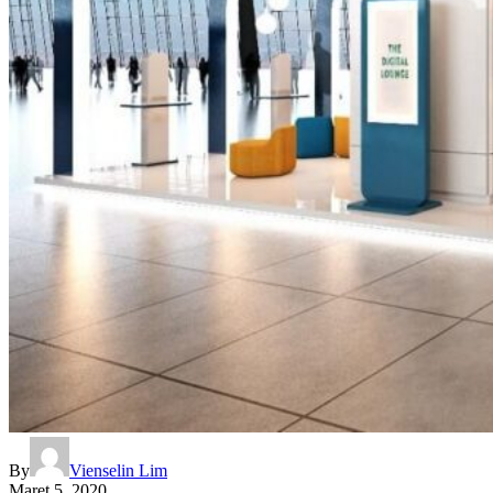
By
Vienselin Lim
Maret 5, 2020