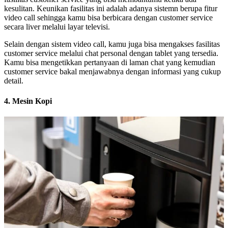
kesulitan. Keunikan fasilitas ini adalah adanya sistemn berupa fitur
video call sehingga kamu bisa berbicara dengan customer service
secara liver melalui layar televisi.
Selain dengan sistem video call, kamu juga bisa mengakses fasilitas
customer service melalui chat personal dengan tablet yang tersedia.
Kamu bisa mengetikkan pertanyaan di laman chat yang kemudian
customer service bakal menjawabnya dengan informasi yang cukup
detail.
4. Mesin Kopi