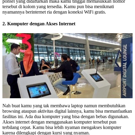
ponsel yang didaftarkan maka kamu tinggal memasukkan nomor
tersebut di kolom yang tersedia. Kamu pun bisa menikmati
nyamannya berinternet ria dengan koneksi WiFi gratis.
2. Komputer dengan Akses Internet
Nah buat kamu yang tak membawa laptop namun membutuhkan
browsing ataupun aktivitas digital lainnya, kamu bisa memanfaatkan
fasilitas ini. Ada dua komputer yang bisa dengan bebas digunakan.
Akses internet dengan menggunakan komputer tersebut pun
terbilang cepat. Kamu bisa lebih nyaman mengakses komputer
karena dilengkapi dengan kursi yang nyaman.