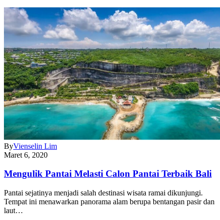
By
Vienselin Lim
Maret 6, 2020
Mengulik Pantai Melasti Calon Pantai Terbaik Bali
Pantai sejatinya menjadi salah destinasi wisata ramai dikunjungi.
Tempat ini menawarkan panorama alam berupa bentangan pasir dan
laut…