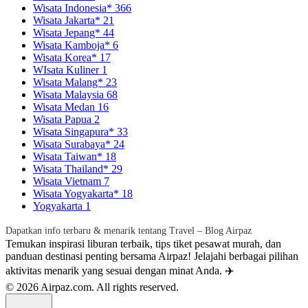
Wisata Indonesia*
366
Wisata Jakarta*
21
Wisata Jepang*
44
Wisata Kamboja*
6
Wisata Korea*
17
WIsata Kuliner
1
Wisata Malang*
23
Wisata Malaysia
68
Wisata Medan
16
Wisata Papua
2
Wisata Singapura*
33
Wisata Surabaya*
24
Wisata Taiwan*
18
Wisata Thailand*
29
Wisata Vietnam
7
Wisata Yogyakarta*
18
Yogyakarta
1
Dapatkan info terbaru & menarik tentang Travel – Blog Airpaz
Temukan inspirasi liburan terbaik, tips tiket pesawat murah, dan
panduan destinasi penting bersama Airpaz! Jelajahi berbagai pilihan
aktivitas menarik yang sesuai dengan minat Anda. ✈️
© 2026 Airpaz.com. All rights reserved.