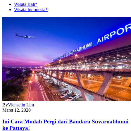
Wisata Bali*
Wisata Indonesia*
By
Vienselin Lim
Maret 12, 2020
Ini Cara Mudah Pergi dari Bandara Suvarnabhumi
ke Pattaya!