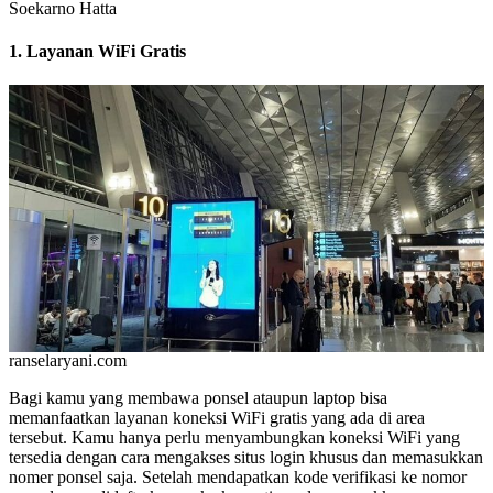
Soekarno Hatta
1. Layanan WiFi Gratis
ranselaryani.com
Bagi kamu yang membawa ponsel ataupun laptop bisa
memanfaatkan layanan koneksi WiFi gratis yang ada di area
tersebut. Kamu hanya perlu menyambungkan koneksi WiFi yang
tersedia dengan cara mengakses situs login khusus dan memasukkan
nomer ponsel saja. Setelah mendapatkan kode verifikasi ke nomor