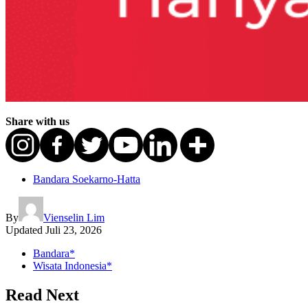
Share with us
Bandara Soekarno-Hatta
By
Vienselin Lim
Updated
Juli 23, 2026
Bandara*
Wisata Indonesia*
Read Next