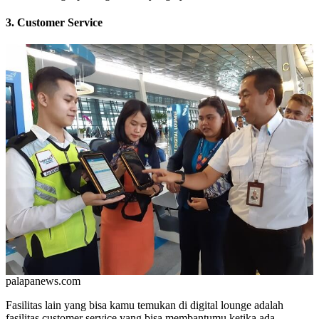
3. Customer Service
palapanews.com
Fasilitas lain yang bisa kamu temukan di digital lounge adalah
fasilitas customer service yang bisa membantumu ketika ada