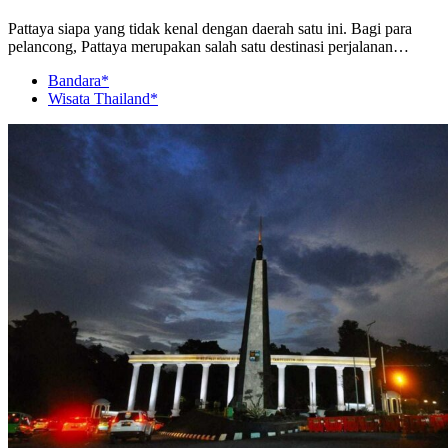
Pattaya siapa yang tidak kenal dengan daerah satu ini. Bagi para
pelancong, Pattaya merupakan salah satu destinasi perjalanan…
Bandara*
Wisata Thailand*