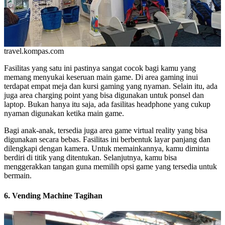
travel.kompas.com
Fasilitas yang satu ini pastinya sangat cocok bagi kamu yang
memang menyukai keseruan main game. Di area gaming inui
terdapat empat meja dan kursi gaming yang nyaman. Selain itu, ada
juga area charging point yang bisa digunakan untuk ponsel dan
laptop. Bukan hanya itu saja, ada fasilitas headphone yang cukup
nyaman digunakan ketika main game.
Bagi anak-anak, tersedia juga area game virtual reality yang bisa
digunakan secara bebas. Fasilitas ini berbentuk layar panjang dan
dilengkapi dengan kamera. Untuk memainkannya, kamu diminta
berdiri di titik yang ditentukan. Selanjutnya, kamu bisa
menggerakkan tangan guna memilih opsi game yang tersedia untuk
bermain.
6. Vending Machine Tagihan