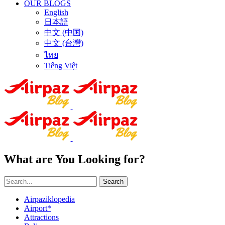
OUR BLOGS
English
日本語
中文 (中国)
中文 (台灣)
ไทย
Tiếng Việt
What are You Looking for?
Search
Airpaziklopedia
Airport*
Attractions