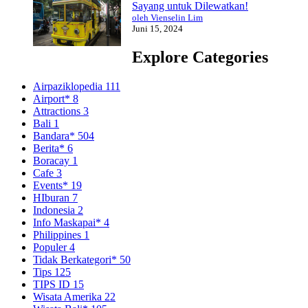
Sayang untuk Dilewatkan!
oleh Vienselin Lim
Juni 15, 2024
Explore Categories
Airpaziklopedia
111
Airport*
8
Attractions
3
Bali
1
Bandara*
504
Berita*
6
Boracay
1
Cafe
3
Events*
19
HIburan
7
Indonesia
2
Info Maskapai*
4
Philippines
1
Populer
4
Tidak Berkategori*
50
Tips
125
TIPS ID
15
Wisata Amerika
22