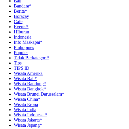
Bali
Bandara*
Berita*
Boracay
Cafe
Events*
HIburan
Indonesia
Info Maskapai*
Philippines
Populer
Tidak Berkategori*
Tips
TIPS ID
Wisata Amerika
Wisata Bali*
Wisata Bandung*
Wisata Bangkok*
Wisata Brunei Darussalam*
Wisata China*
Wisata Eropa
Wisata India
Wisata Indonesia*
Wisata Jakarta*
Wisata Jepang*