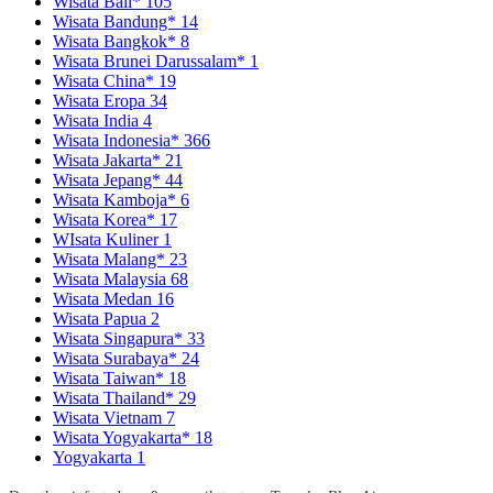
Wisata Bali*
105
Wisata Bandung*
14
Wisata Bangkok*
8
Wisata Brunei Darussalam*
1
Wisata China*
19
Wisata Eropa
34
Wisata India
4
Wisata Indonesia*
366
Wisata Jakarta*
21
Wisata Jepang*
44
Wisata Kamboja*
6
Wisata Korea*
17
WIsata Kuliner
1
Wisata Malang*
23
Wisata Malaysia
68
Wisata Medan
16
Wisata Papua
2
Wisata Singapura*
33
Wisata Surabaya*
24
Wisata Taiwan*
18
Wisata Thailand*
29
Wisata Vietnam
7
Wisata Yogyakarta*
18
Yogyakarta
1