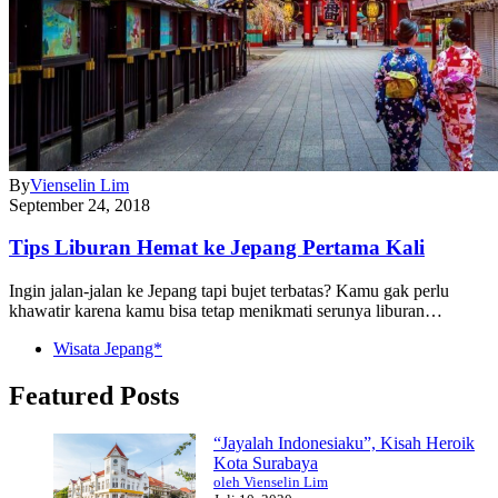
By
Vienselin Lim
September 24, 2018
Tips Liburan Hemat ke Jepang Pertama Kali
Ingin jalan-jalan ke Jepang tapi bujet terbatas? Kamu gak perlu
khawatir karena kamu bisa tetap menikmati serunya liburan…
Wisata Jepang*
Featured Posts
“Jayalah Indonesiaku”, Kisah Heroik
Kota Surabaya
oleh Vienselin Lim