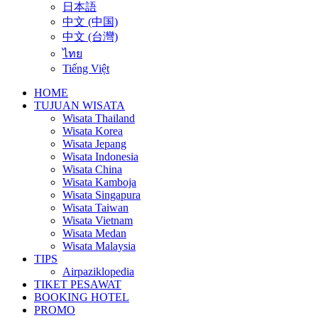
日本語
中文 (中国)
中文 (台灣)
ไทย
Tiếng Việt
HOME
TUJUAN WISATA
Wisata Thailand
Wisata Korea
Wisata Jepang
Wisata Indonesia
Wisata China
Wisata Kamboja
Wisata Singapura
Wisata Taiwan
Wisata Vietnam
Wisata Medan
Wisata Malaysia
TIPS
Airpaziklopedia
TIKET PESAWAT
BOOKING HOTEL
PROMO