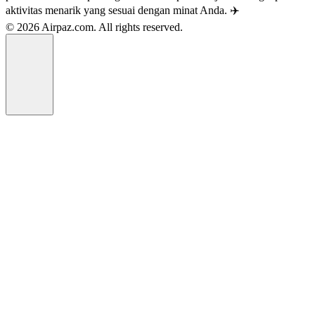
aktivitas menarik yang sesuai dengan minat Anda. ✈️
© 2026 Airpaz.com. All rights reserved.