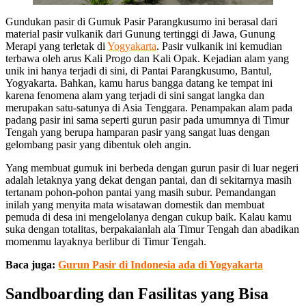
Gundukan pasir di Gumuk Pasir Parangkusumo ini berasal dari
material pasir vulkanik dari Gunung tertinggi di Jawa, Gunung
Merapi yang terletak di
Yogyakarta
. Pasir vulkanik ini kemudian
terbawa oleh arus Kali Progo dan Kali Opak. Kejadian alam yang
unik ini hanya terjadi di sini, di Pantai Parangkusumo, Bantul,
Yogyakarta. Bahkan, kamu harus bangga datang ke tempat ini
karena fenomena alam yang terjadi di sini sangat langka dan
merupakan satu-satunya di Asia Tenggara. Penampakan alam pada
padang pasir ini sama seperti gurun pasir pada umumnya di Timur
Tengah yang berupa hamparan pasir yang sangat luas dengan
gelombang pasir yang dibentuk oleh angin.
Yang membuat gumuk ini berbeda dengan gurun pasir di luar negeri
adalah letaknya yang dekat dengan pantai, dan di sekitarnya masih
tertanam pohon-pohon pantai yang masih subur. Pemandangan
inilah yang menyita mata wisatawan domestik dan membuat
pemuda di desa ini mengelolanya dengan cukup baik. Kalau kamu
suka dengan totalitas, berpakaianlah ala Timur Tengah dan abadikan
momenmu layaknya berlibur di Timur Tengah.
Baca juga:
Gurun Pasir di Indonesia ada di Yogyakarta
Sandboarding dan Fasilitas yang Bisa