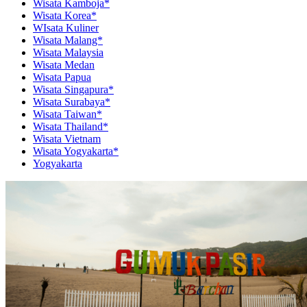
Wisata Kamboja*
Wisata Korea*
WIsata Kuliner
Wisata Malang*
Wisata Malaysia
Wisata Medan
Wisata Papua
Wisata Singapura*
Wisata Surabaya*
Wisata Taiwan*
Wisata Thailand*
Wisata Vietnam
Wisata Yogyakarta*
Yogyakarta