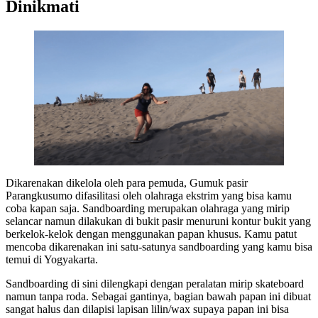
Dinikmati
Dikarenakan dikelola oleh para pemuda, Gumuk pasir
Parangkusumo difasilitasi oleh olahraga ekstrim yang bisa kamu
coba kapan saja. Sandboarding merupakan olahraga yang mirip
selancar namun dilakukan di bukit pasir menuruni kontur bukit yang
berkelok-kelok dengan menggunakan papan khusus. Kamu patut
mencoba dikarenakan ini satu-satunya sandboarding yang kamu bisa
temui di Yogyakarta.
Sandboarding di sini dilengkapi dengan peralatan mirip skateboard
namun tanpa roda. Sebagai gantinya, bagian bawah papan ini dibuat
sangat halus dan dilapisi lapisan lilin/wax supaya papan ini bisa