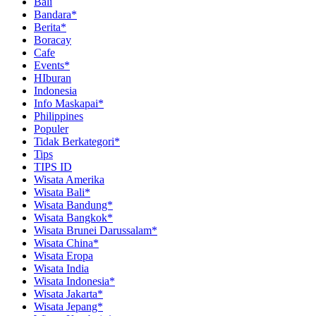
Bali
Bandara*
Berita*
Boracay
Cafe
Events*
HIburan
Indonesia
Info Maskapai*
Philippines
Populer
Tidak Berkategori*
Tips
TIPS ID
Wisata Amerika
Wisata Bali*
Wisata Bandung*
Wisata Bangkok*
Wisata Brunei Darussalam*
Wisata China*
Wisata Eropa
Wisata India
Wisata Indonesia*
Wisata Jakarta*
Wisata Jepang*