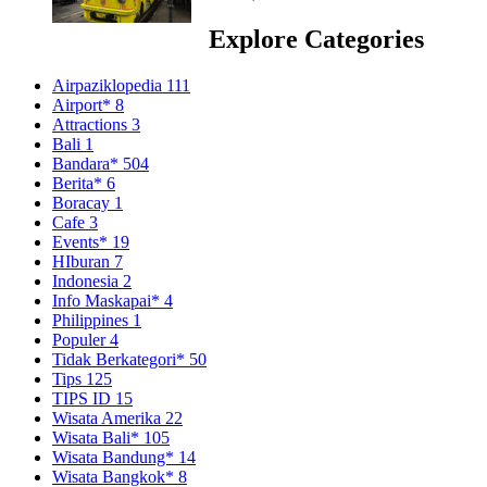
Explore Categories
Airpaziklopedia
111
Airport*
8
Attractions
3
Bali
1
Bandara*
504
Berita*
6
Boracay
1
Cafe
3
Events*
19
HIburan
7
Indonesia
2
Info Maskapai*
4
Philippines
1
Populer
4
Tidak Berkategori*
50
Tips
125
TIPS ID
15
Wisata Amerika
22
Wisata Bali*
105
Wisata Bandung*
14
Wisata Bangkok*
8