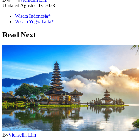
Updated
Agustus 03, 2023
Wisata Indonesia*
Wisata Yogyakarta*
Read Next
By
Vienselin Lim