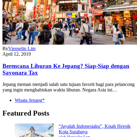
By
Vienselin Lim
April 12, 2019
Berencana Liburan Ke Jepang? Siap-Siap dengan
Sayonara Tax
Jepang meman menjadi salah satu tujuan favorit bagi para pelancong
yang ingin menghabiskan waktu liburan. Negara Asia ini…
Wisata Jepang*
Featured Posts
“Jayalah Indonesiaku”, Kisah Heroik
Kota Surabaya
oleh Vienselin Lim