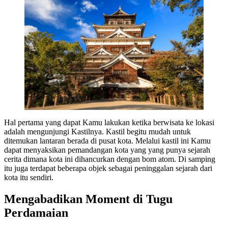
Hal pertama yang dapat Kamu lakukan ketika berwisata ke lokasi
adalah mengunjungi Kastilnya. Kastil begitu mudah untuk
ditemukan lantaran berada di pusat kota. Melalui kastil ini Kamu
dapat menyaksikan pemandangan kota yang yang punya sejarah
cerita dimana kota ini dihancurkan dengan bom atom. Di samping
itu juga terdapat beberapa objek sebagai peninggalan sejarah dari
kota itu sendiri.
Mengabadikan Moment di Tugu
Perdamaian