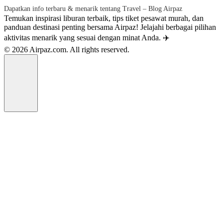
Dapatkan info terbaru & menarik tentang Travel – Blog Airpaz
Temukan inspirasi liburan terbaik, tips tiket pesawat murah, dan
panduan destinasi penting bersama Airpaz! Jelajahi berbagai pilihan
aktivitas menarik yang sesuai dengan minat Anda. ✈️
© 2026 Airpaz.com. All rights reserved.