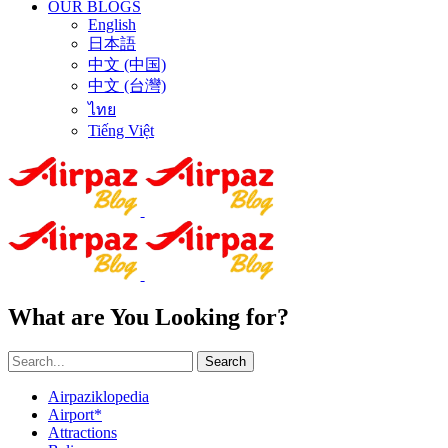
OUR BLOGS
English
日本語
中文 (中国)
中文 (台灣)
ไทย
Tiếng Việt
What are You Looking for?
Search
Airpaziklopedia
Airport*
Attractions