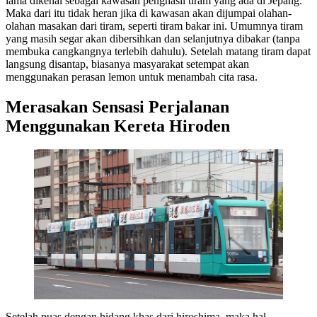
lama dikenal sebagai kawasan penghasil tiram yang ada di Jepang.
Maka dari itu tidak heran jika di kawasan akan dijumpai olahan-
olahan masakan dari tiram, seperti tiram bakar ini. Umumnya tiram
yang masih segar akan dibersihkan dan selanjutnya dibakar (tanpa
membuka cangkangnya terlebih dahulu). Setelah matang tiram dapat
langsung disantap, biasanya masyarakat setempat akan
menggunakan perasan lemon untuk menambah cita rasa.
Merasakan Sensasi Perjalanan
Menggunakan Kereta Hiroden
Setelah puas dengan hidang khas dari hiroshima, maka hal