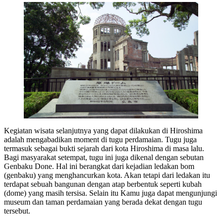
Kegiatan wisata selanjutnya yang dapat dilakukan di Hiroshima
adalah mengabadikan moment di tugu perdamaian. Tugu juga
termasuk sebagai bukti sejarah dari kota Hiroshima di masa lalu.
Bagi masyarakat setempat, tugu ini juga dikenal dengan sebutan
Genbaku Done. Hal ini berangkat dari kejadian ledakan bom
(genbaku) yang menghancurkan kota. Akan tetapi dari ledakan itu
terdapat sebuah bangunan dengan atap berbentuk seperti kubah
(dome) yang masih tersisa. Selain itu Kamu juga dapat mengunjungi
museum dan taman perdamaian yang berada dekat dengan tugu
tersebut.