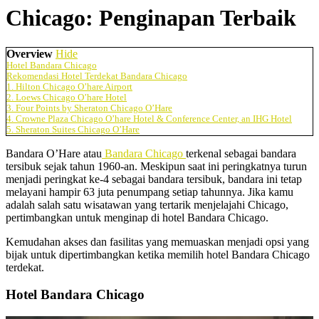
Chicago: Penginapan Terbaik
Overview
Hide
Hotel Bandara Chicago
Rekomendasi Hotel Terdekat Bandara Chicago
1. Hilton Chicago O’hare Airport
2. Loews Chicago O’hare Hotel
3. Four Points by Sheraton Chicago O’Hare
4. Crowne Plaza Chicago O’hare Hotel & Conference Center, an IHG Hotel
5. Sheraton Suites Chicago O’Hare
Bandara O’Hare atau
Bandara Chicago
terkenal sebagai bandara
tersibuk sejak tahun 1960-an. Meskipun saat ini peringkatnya turun
menjadi peringkat ke-4 sebagai bandara tersibuk, bandara ini tetap
melayani hampir 63 juta penumpang setiap tahunnya. Jika kamu
adalah salah satu wisatawan yang tertarik menjelajahi Chicago,
pertimbangkan untuk menginap di hotel Bandara Chicago.
Kemudahan akses dan fasilitas yang memuaskan menjadi opsi yang
bijak untuk dipertimbangkan ketika memilih hotel Bandara Chicago
terdekat.
Hotel Bandara Chicago