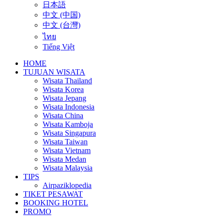
日本語
中文 (中国)
中文 (台灣)
ไทย
Tiếng Việt
HOME
TUJUAN WISATA
Wisata Thailand
Wisata Korea
Wisata Jepang
Wisata Indonesia
Wisata China
Wisata Kamboja
Wisata Singapura
Wisata Taiwan
Wisata Vietnam
Wisata Medan
Wisata Malaysia
TIPS
Airpaziklopedia
TIKET PESAWAT
BOOKING HOTEL
PROMO