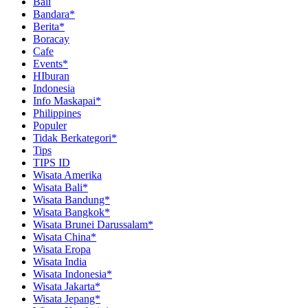
Bali
Bandara*
Berita*
Boracay
Cafe
Events*
HIburan
Indonesia
Info Maskapai*
Philippines
Populer
Tidak Berkategori*
Tips
TIPS ID
Wisata Amerika
Wisata Bali*
Wisata Bandung*
Wisata Bangkok*
Wisata Brunei Darussalam*
Wisata China*
Wisata Eropa
Wisata India
Wisata Indonesia*
Wisata Jakarta*
Wisata Jepang*