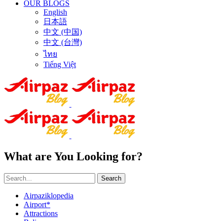
OUR BLOGS
English
日本語
中文 (中国)
中文 (台灣)
ไทย
Tiếng Việt
What are You Looking for?
Search
Airpaziklopedia
Airport*
Attractions