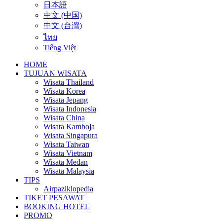
日本語
中文 (中国)
中文 (台灣)
ไทย
Tiếng Việt
HOME
TUJUAN WISATA
Wisata Thailand
Wisata Korea
Wisata Jepang
Wisata Indonesia
Wisata China
Wisata Kamboja
Wisata Singapura
Wisata Taiwan
Wisata Vietnam
Wisata Medan
Wisata Malaysia
TIPS
Airpaziklopedia
TIKET PESAWAT
BOOKING HOTEL
PROMO