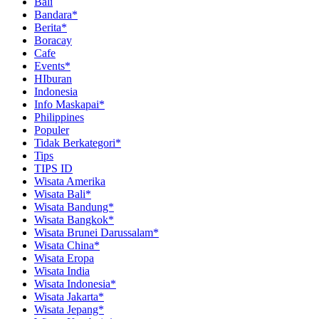
Bali
Bandara*
Berita*
Boracay
Cafe
Events*
HIburan
Indonesia
Info Maskapai*
Philippines
Populer
Tidak Berkategori*
Tips
TIPS ID
Wisata Amerika
Wisata Bali*
Wisata Bandung*
Wisata Bangkok*
Wisata Brunei Darussalam*
Wisata China*
Wisata Eropa
Wisata India
Wisata Indonesia*
Wisata Jakarta*
Wisata Jepang*