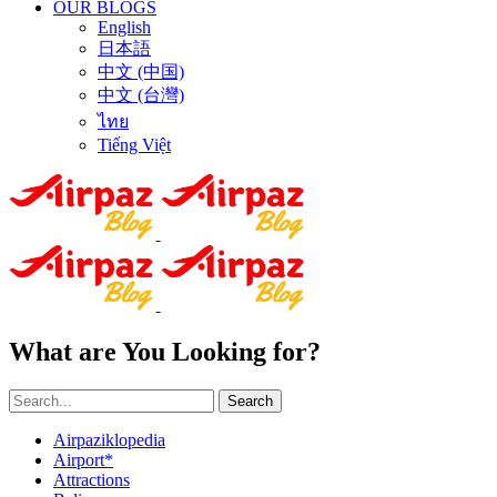
OUR BLOGS
English
日本語
中文 (中国)
中文 (台灣)
ไทย
Tiếng Việt
What are You Looking for?
Search
Airpaziklopedia
Airport*
Attractions