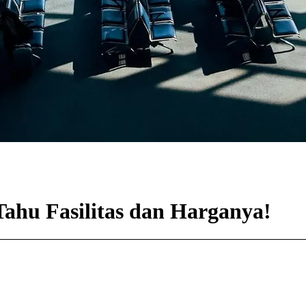
Tahu Fasilitas dan Harganya!