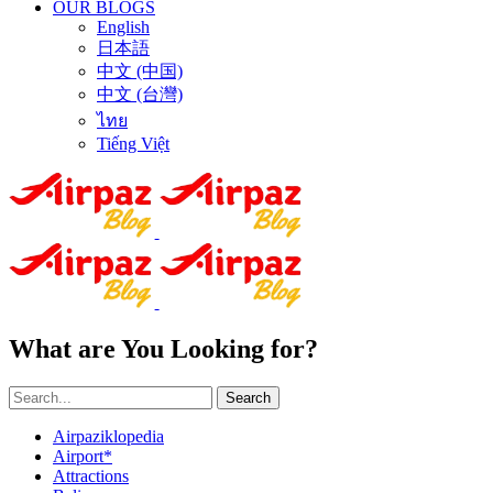
OUR BLOGS
English
日本語
中文 (中国)
中文 (台灣)
ไทย
Tiếng Việt
What are You Looking for?
Search
Airpaziklopedia
Airport*
Attractions