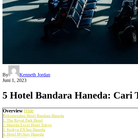
By
Kenneth Jordan
Juni 1, 2023
5 Hotel Bandara Haneda: Cari 
Overview
Hide
Rekomendasi Hotel Bandara Haneda
1. The Royal Park Hotel
2. Haneda Excel Hotel Tokyo
3. Keikyu EX Inn Haneda
4. Hotel MyStay Haneda