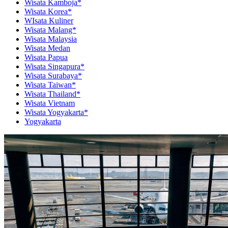
Wisata Kamboja*
Wisata Korea*
WIsata Kuliner
Wisata Malang*
Wisata Malaysia
Wisata Medan
Wisata Papua
Wisata Singapura*
Wisata Surabaya*
Wisata Taiwan*
Wisata Thailand*
Wisata Vietnam
Wisata Yogyakarta*
Yogyakarta