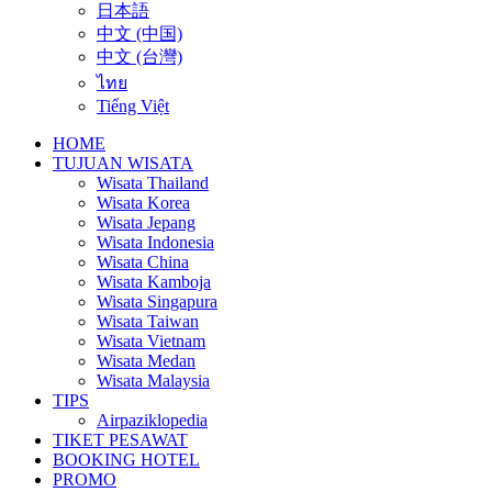
日本語
中文 (中国)
中文 (台灣)
ไทย
Tiếng Việt
HOME
TUJUAN WISATA
Wisata Thailand
Wisata Korea
Wisata Jepang
Wisata Indonesia
Wisata China
Wisata Kamboja
Wisata Singapura
Wisata Taiwan
Wisata Vietnam
Wisata Medan
Wisata Malaysia
TIPS
Airpaziklopedia
TIKET PESAWAT
BOOKING HOTEL
PROMO