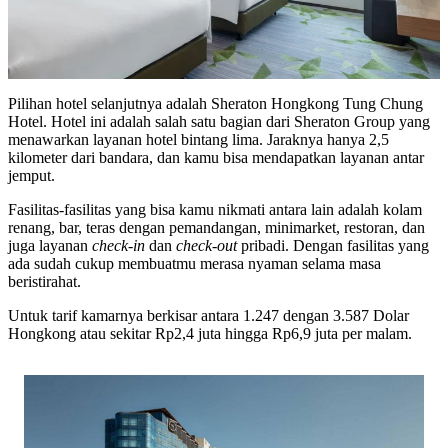
Pilihan hotel selanjutnya adalah Sheraton Hongkong Tung Chung
Hotel. Hotel ini adalah salah satu bagian dari Sheraton Group yang
menawarkan layanan hotel bintang lima. Jaraknya hanya 2,5
kilometer dari bandara, dan kamu bisa mendapatkan layanan antar
jemput.
Fasilitas-fasilitas yang bisa kamu nikmati antara lain adalah kolam
renang, bar, teras dengan pemandangan, minimarket, restoran, dan
juga layanan
check-in
dan
check-out
pribadi. Dengan fasilitas yang
ada sudah cukup membuatmu merasa nyaman selama masa
beristirahat.
Untuk tarif kamarnya berkisar antara 1.247 dengan 3.587 Dolar
Hongkong atau sekitar Rp2,4 juta hingga Rp6,9 juta per malam.