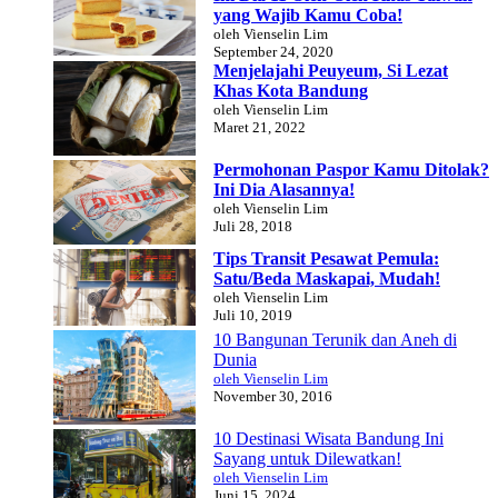
yang Wajib Kamu Coba!
oleh Vienselin Lim
September 24, 2020
Menjelajahi Peuyeum, Si Lezat
Khas Kota Bandung
oleh Vienselin Lim
Maret 21, 2022
Permohonan Paspor Kamu Ditolak?
Ini Dia Alasannya!
oleh Vienselin Lim
Juli 28, 2018
Tips Transit Pesawat Pemula:
Satu/Beda Maskapai, Mudah!
oleh Vienselin Lim
Juli 10, 2019
10 Bangunan Terunik dan Aneh di
Dunia
oleh Vienselin Lim
November 30, 2016
10 Destinasi Wisata Bandung Ini
Sayang untuk Dilewatkan!
oleh Vienselin Lim
Juni 15, 2024