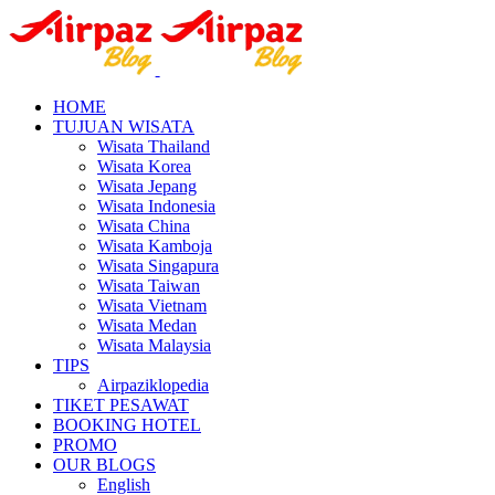
HOME
TUJUAN WISATA
Wisata Thailand
Wisata Korea
Wisata Jepang
Wisata Indonesia
Wisata China
Wisata Kamboja
Wisata Singapura
Wisata Taiwan
Wisata Vietnam
Wisata Medan
Wisata Malaysia
TIPS
Airpaziklopedia
TIKET PESAWAT
BOOKING HOTEL
PROMO
OUR BLOGS
English