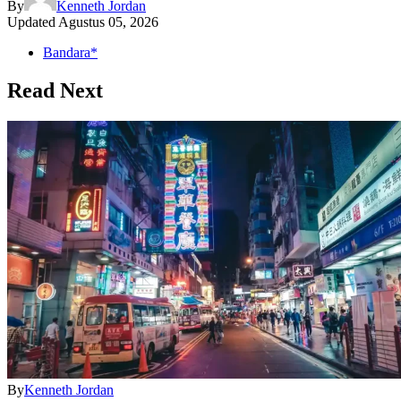
By
Kenneth Jordan
Updated
Agustus 05, 2026
Bandara*
Read Next
By
Kenneth Jordan