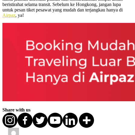
beristirahat selama transit. Sebelum ke Hongkong, jangan lupa
untuk pesan tiket pesawat yang mudah dan terjangkau hanya di
Airpaz
, ya!
Share with us