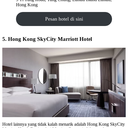
Hong Kong
Pesan hotel di sini
5. Hong Kong SkyCity Marriott Hotel
Hotel lainnya yang tidak kalah menarik adalah Hong Kong SkyCity