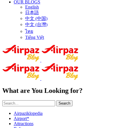
OUR BLOGS
English
日本語
中文 (中国)
中文 (台灣)
ไทย
Tiếng Việt
What are You Looking for?
Search
Airpaziklopedia
Airport*
Attractions