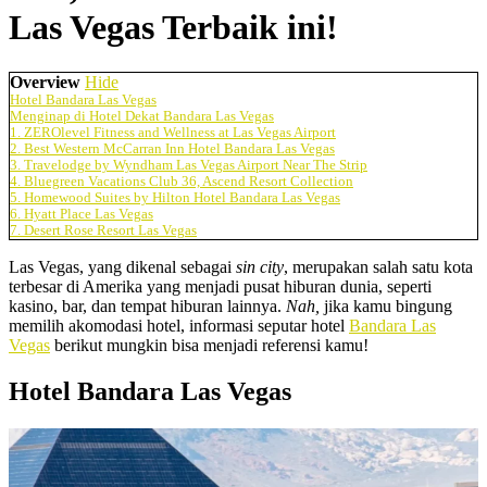
Las Vegas Terbaik ini!
Overview
Hide
Hotel Bandara Las Vegas
Menginap di Hotel Dekat Bandara Las Vegas
1. ZEROlevel Fitness and Wellness at Las Vegas Airport
2. Best Western McCarran Inn Hotel Bandara Las Vegas
3. Travelodge by Wyndham Las Vegas Airport Near The Strip
4. Bluegreen Vacations Club 36, Ascend Resort Collection
5. Homewood Suites by Hilton Hotel Bandara Las Vegas
6. Hyatt Place Las Vegas
7. Desert Rose Resort Las Vegas
Las Vegas, yang dikenal sebagai
sin city
, merupakan salah satu kota
terbesar di Amerika yang menjadi pusat hiburan dunia, seperti
kasino, bar, dan tempat hiburan lainnya.
Nah,
jika kamu bingung
memilih akomodasi hotel, informasi seputar hotel
Bandara Las
Vegas
berikut mungkin bisa menjadi referensi kamu!
Hotel Bandara Las Vegas