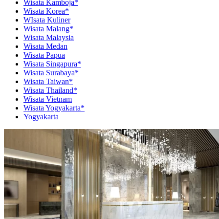
Wisata Kamboja*
Wisata Korea*
WIsata Kuliner
Wisata Malang*
Wisata Malaysia
Wisata Medan
Wisata Papua
Wisata Singapura*
Wisata Surabaya*
Wisata Taiwan*
Wisata Thailand*
Wisata Vietnam
Wisata Yogyakarta*
Yogyakarta