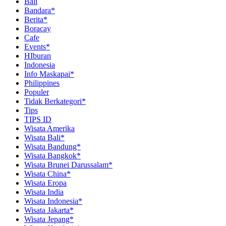
Bali
Bandara*
Berita*
Boracay
Cafe
Events*
HIburan
Indonesia
Info Maskapai*
Philippines
Populer
Tidak Berkategori*
Tips
TIPS ID
Wisata Amerika
Wisata Bali*
Wisata Bandung*
Wisata Bangkok*
Wisata Brunei Darussalam*
Wisata China*
Wisata Eropa
Wisata India
Wisata Indonesia*
Wisata Jakarta*
Wisata Jepang*