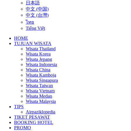
日本語
中文 (中国)
中文 (台灣)
ไทย
Tiếng Việt
HOME
TUJUAN WISATA
Wisata Thailand
Wisata Korea
Wisata Jepang
Wisata Indonesia
Wisata China
Wisata Kamboja
Wisata Singapura
Wisata Taiwan
Wisata Vietnam
Wisata Medan
Wisata Malaysia
TIPS
Airpaziklopedia
TIKET PESAWAT
BOOKING HOTEL
PROMO