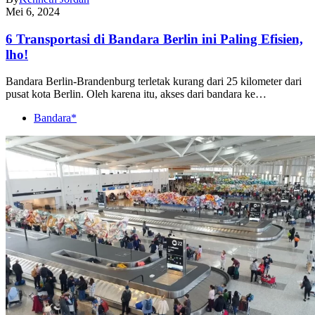
Mei 6, 2024
6 Transportasi di Bandara Berlin ini Paling Efisien,
lho!
Bandara Berlin-Brandenburg terletak kurang dari 25 kilometer dari
pusat kota Berlin. Oleh karena itu, akses dari bandara ke…
Bandara*