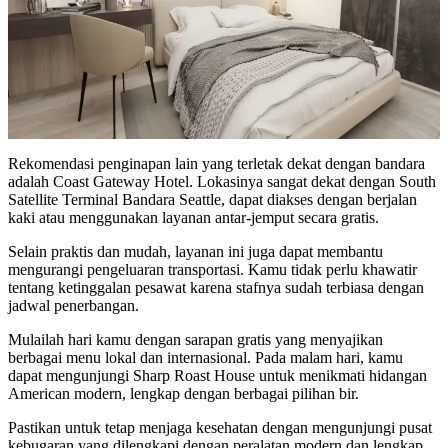
Rekomendasi penginapan lain yang terletak dekat dengan bandara
adalah Coast Gateway Hotel. Lokasinya sangat dekat dengan South
Satellite Terminal Bandara Seattle, dapat diakses dengan berjalan
kaki atau menggunakan layanan antar-jemput secara gratis.
Selain praktis dan mudah, layanan ini juga dapat membantu
mengurangi pengeluaran transportasi. Kamu tidak perlu khawatir
tentang ketinggalan pesawat karena stafnya sudah terbiasa dengan
jadwal penerbangan.
Mulailah hari kamu dengan sarapan gratis yang menyajikan
berbagai menu lokal dan internasional. Pada malam hari, kamu
dapat mengunjungi Sharp Roast House untuk menikmati hidangan
American modern, lengkap dengan berbagai pilihan bir.
Pastikan untuk tetap menjaga kesehatan dengan mengunjungi pusat
kebugaran yang dilengkapi dengan peralatan modern dan lengkap.