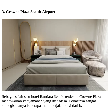
3. Crowne Plaza Seattle Airport
Sebagai salah satu hotel Bandara Seattle terdekat, Crowne Plaza
menawarkan kenyamanan yang luar biasa. Lokasinya sangat
strategis, hanya beberapa menit berjalan kaki dari bandara.