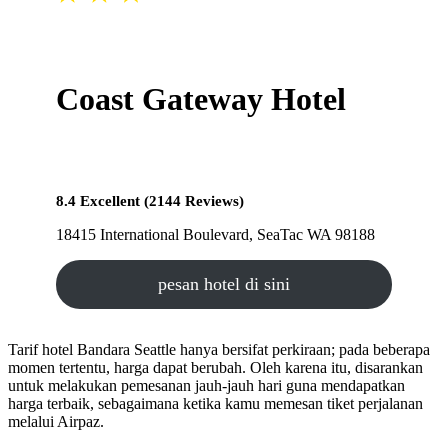
Coast Gateway Hotel
8.4 Excellent (2144 Reviews)
18415 International Boulevard, SeaTac WA 98188
pesan hotel di sini
Tarif hotel Bandara Seattle hanya bersifat perkiraan; pada beberapa
momen tertentu, harga dapat berubah. Oleh karena itu, disarankan
untuk melakukan pemesanan jauh-jauh hari guna mendapatkan
harga terbaik, sebagaimana ketika kamu memesan tiket perjalanan
melalui Airpaz.