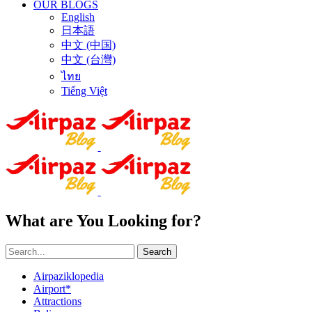
OUR BLOGS
English
日本語
中文 (中国)
中文 (台灣)
ไทย
Tiếng Việt
What are You Looking for?
Search
Airpaziklopedia
Airport*
Attractions