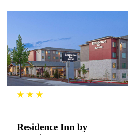
Residence Inn by