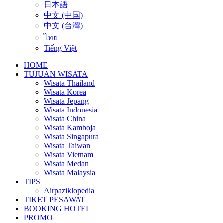
日本語
中文 (中国)
中文 (台灣)
ไทย
Tiếng Việt
HOME
TUJUAN WISATA
Wisata Thailand
Wisata Korea
Wisata Jepang
Wisata Indonesia
Wisata China
Wisata Kamboja
Wisata Singapura
Wisata Taiwan
Wisata Vietnam
Wisata Medan
Wisata Malaysia
TIPS
Airpaziklopedia
TIKET PESAWAT
BOOKING HOTEL
PROMO