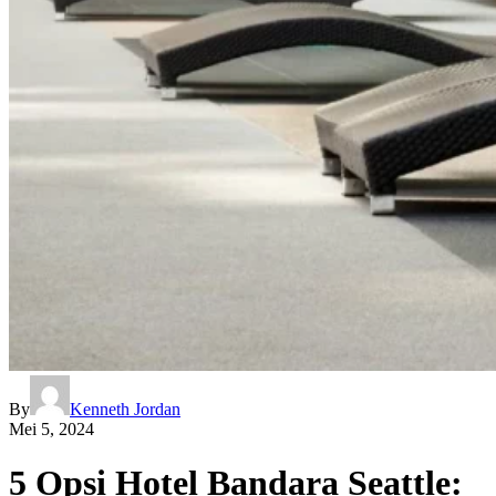
By
Kenneth Jordan
Mei 5, 2024
5 Opsi Hotel Bandara Seattle: