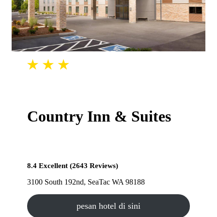
Country Inn & Suites
8.4 Excellent (2643 Reviews)
3100 South 192nd, SeaTac WA 98188
pesan hotel di sini