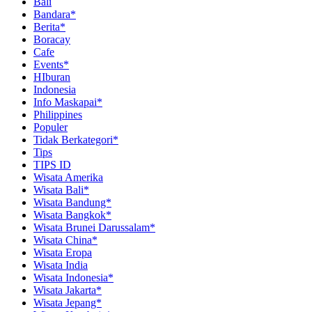
Bali
Bandara*
Berita*
Boracay
Cafe
Events*
HIburan
Indonesia
Info Maskapai*
Philippines
Populer
Tidak Berkategori*
Tips
TIPS ID
Wisata Amerika
Wisata Bali*
Wisata Bandung*
Wisata Bangkok*
Wisata Brunei Darussalam*
Wisata China*
Wisata Eropa
Wisata India
Wisata Indonesia*
Wisata Jakarta*
Wisata Jepang*