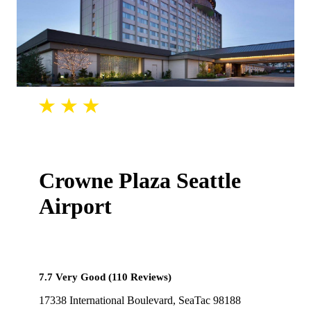
Crowne Plaza Seattle
Airport
7.7 Very Good (110 Reviews)
17338 International Boulevard, SeaTac 98188