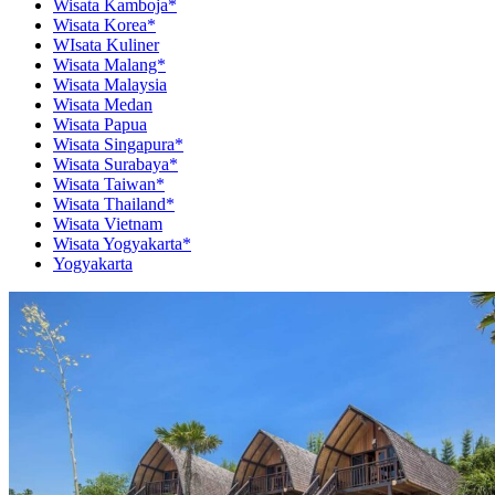
Wisata Kamboja*
Wisata Korea*
WIsata Kuliner
Wisata Malang*
Wisata Malaysia
Wisata Medan
Wisata Papua
Wisata Singapura*
Wisata Surabaya*
Wisata Taiwan*
Wisata Thailand*
Wisata Vietnam
Wisata Yogyakarta*
Yogyakarta