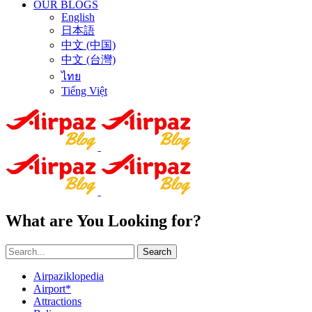
OUR BLOGS
English
日本語
中文 (中国)
中文 (台灣)
ไทย
Tiếng Việt
What are You Looking for?
Search
Airpaziklopedia
Airport*
Attractions