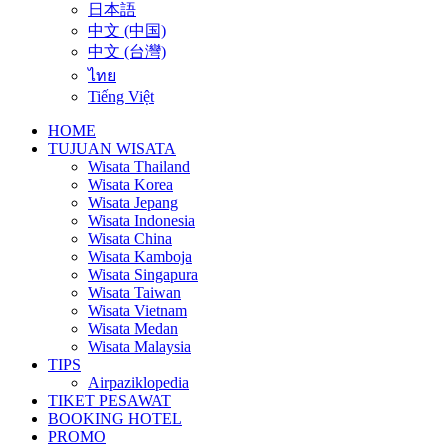
日本語
中文 (中国)
中文 (台灣)
ไทย
Tiếng Việt
HOME
TUJUAN WISATA
Wisata Thailand
Wisata Korea
Wisata Jepang
Wisata Indonesia
Wisata China
Wisata Kamboja
Wisata Singapura
Wisata Taiwan
Wisata Vietnam
Wisata Medan
Wisata Malaysia
TIPS
Airpaziklopedia
TIKET PESAWAT
BOOKING HOTEL
PROMO