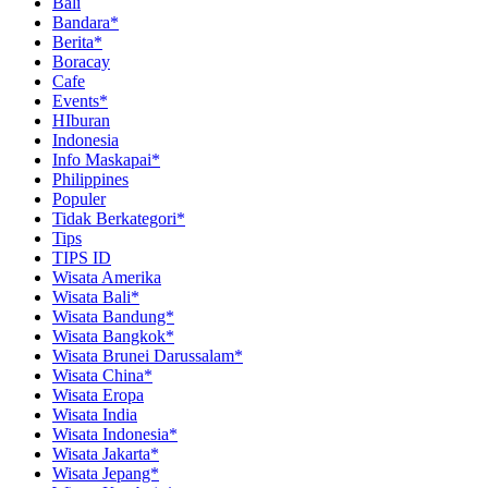
Bali
Bandara*
Berita*
Boracay
Cafe
Events*
HIburan
Indonesia
Info Maskapai*
Philippines
Populer
Tidak Berkategori*
Tips
TIPS ID
Wisata Amerika
Wisata Bali*
Wisata Bandung*
Wisata Bangkok*
Wisata Brunei Darussalam*
Wisata China*
Wisata Eropa
Wisata India
Wisata Indonesia*
Wisata Jakarta*
Wisata Jepang*