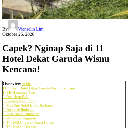
By
Vienselin Lim
Oktober 26, 2020
Capek? Nginap Saja di 11
Hotel Dekat Garuda Wisnu
Kencana!
Overview
Hide
11 Pilihan Hotel Dekat Garuda Wisnu Kencana
1. BB Homestay Two
2. Puri Hasu Bali
3. Pondok Nadi Putra
4. MaxOne Hotel Bukit Jimbaran
5. Dream @Jimbaran
6. Jolie Hostel Jimbaran
7. WG Hotel Ungasan
8. The Hill Ungasan Guest House
9. The Kirana Ungasan