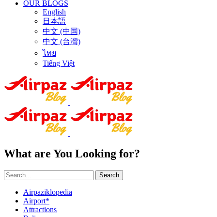
OUR BLOGS
English
日本語
中文 (中国)
中文 (台灣)
ไทย
Tiếng Việt
What are You Looking for?
Search
Airpaziklopedia
Airport*
Attractions