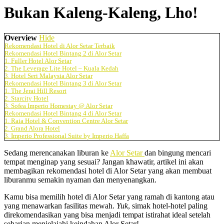
Bukan Kaleng-Kaleng, Lho!
Overview
Hide
Rekomendasi Hotel di Alor Setar Terbaik
Rekomendasi Hotel Bintang 2 di Alor Setar
1. Fuller Hotel Alor Setar
2. The Leverage Lite Hotel – Kuala Kedah
3. Hotel Seri Malaysia Alor Setar
Rekomendasi Hotel Bintang 3 di Alor Setar
1. The Jerai Hill Resort
2. Starcity Hotel
3. Sofea Imperio Homestay @ Alor Setar
Rekomendasi Hotel Bintang 4 di Alor Setar
1. Raia Hotel & Convention Centre Alor Setar
2. Grand Alora Hotel
3. Imperio Professional Suite by Imperio Haffa
Sedang merencanakan liburan ke
Alor Setar
dan bingung mencari
tempat menginap yang sesuai? Jangan khawatir, artikel ini akan
membagikan rekomendasi hotel di Alor Setar yang akan membuat
liburanmu semakin nyaman dan menyenangkan.
Kamu bisa memilih hotel di Alor Setar yang ramah di kantong atau
yang menawarkan fasilitas mewah.
Yuk
, simak hotel-hotel paling
direkomendasikan yang bisa menjadi tempat istirahat ideal setelah
seharian menjelajahi keindahan Alor Setar!