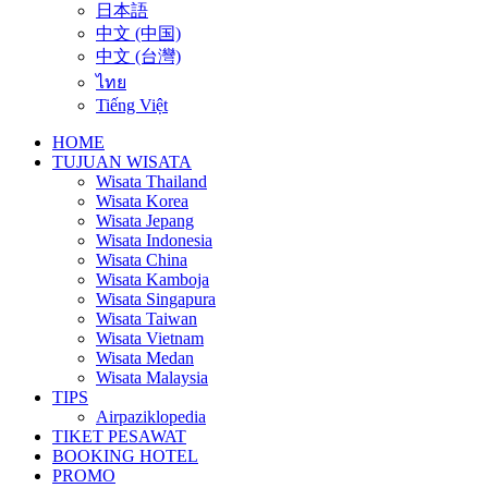
日本語
中文 (中国)
中文 (台灣)
ไทย
Tiếng Việt
HOME
TUJUAN WISATA
Wisata Thailand
Wisata Korea
Wisata Jepang
Wisata Indonesia
Wisata China
Wisata Kamboja
Wisata Singapura
Wisata Taiwan
Wisata Vietnam
Wisata Medan
Wisata Malaysia
TIPS
Airpaziklopedia
TIKET PESAWAT
BOOKING HOTEL
PROMO