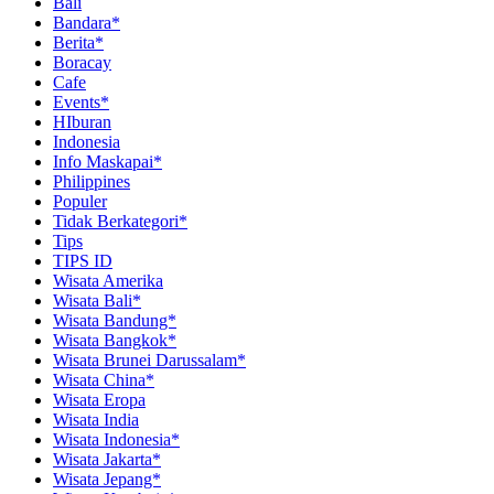
Bali
Bandara*
Berita*
Boracay
Cafe
Events*
HIburan
Indonesia
Info Maskapai*
Philippines
Populer
Tidak Berkategori*
Tips
TIPS ID
Wisata Amerika
Wisata Bali*
Wisata Bandung*
Wisata Bangkok*
Wisata Brunei Darussalam*
Wisata China*
Wisata Eropa
Wisata India
Wisata Indonesia*
Wisata Jakarta*
Wisata Jepang*