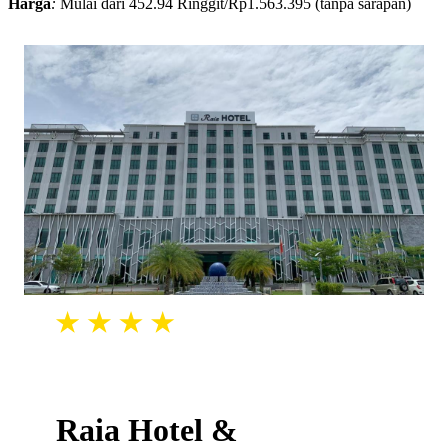
Harga
:
Mulai dari 452.94 Ringgit/Rp1.563.395 (tanpa sarapan)
Raia Hotel &