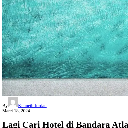
By
Kenneth Jordan
Maret 18, 2024
Lagi Cari Hotel di Bandara Atl