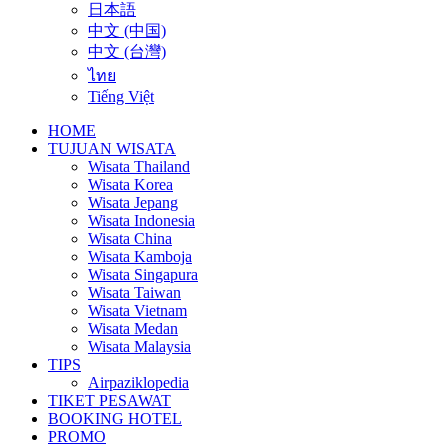
日本語
中文 (中国)
中文 (台灣)
ไทย
Tiếng Việt
HOME
TUJUAN WISATA
Wisata Thailand
Wisata Korea
Wisata Jepang
Wisata Indonesia
Wisata China
Wisata Kamboja
Wisata Singapura
Wisata Taiwan
Wisata Vietnam
Wisata Medan
Wisata Malaysia
TIPS
Airpaziklopedia
TIKET PESAWAT
BOOKING HOTEL
PROMO