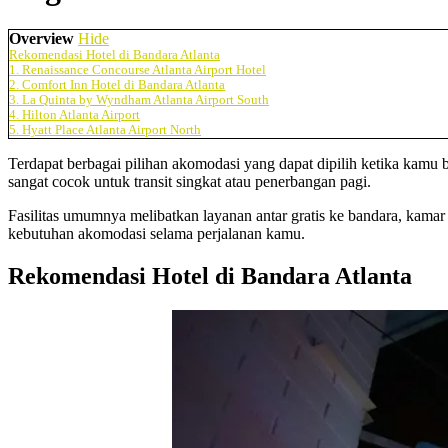
Overview
Hide
Rekomendasi Hotel di Bandara Atlanta
1. Renaissance Concourse Atlanta Airport Hotel
2. Comfort Inn Hotel di Bandara Atlanta
3. La Quinta by Wyndham Atlanta Airport South
4. Hilton Atlanta Airport
5. Hyatt Place Atlanta Airport North
Terdapat berbagai pilihan akomodasi yang dapat dipilih ketika kamu 
sangat cocok untuk transit singkat atau penerbangan pagi.
Fasilitas umumnya melibatkan layanan antar gratis ke bandara, kamar
kebutuhan akomodasi selama perjalanan kamu.
Rekomendasi Hotel di Bandara Atlanta