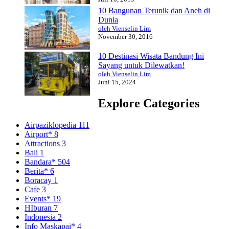
10 Bangunan Terunik dan Aneh di
Dunia
oleh Vienselin Lim
November 30, 2016
10 Destinasi Wisata Bandung Ini
Sayang untuk Dilewatkan!
oleh Vienselin Lim
Juni 15, 2024
Explore Categories
Airpaziklopedia
111
Airport*
8
Attractions
3
Bali
1
Bandara*
504
Berita*
6
Boracay
1
Cafe
3
Events*
19
HIburan
7
Indonesia
2
Info Maskapai*
4