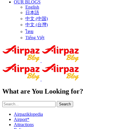
OUR BLOGS
English
日本語
中文 (中国)
中文 (台灣)
ไทย
Tiếng Việt
What are You Looking for?
Search
Airpaziklopedia
Airport*
Attractions