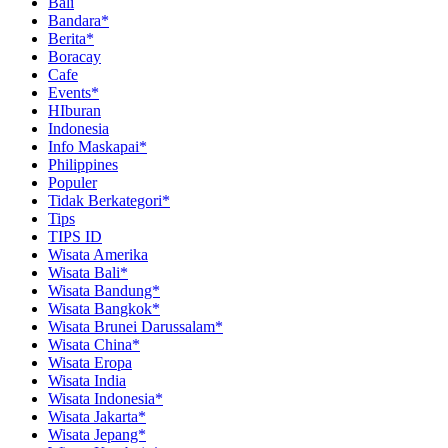
Bali
Bandara*
Berita*
Boracay
Cafe
Events*
HIburan
Indonesia
Info Maskapai*
Philippines
Populer
Tidak Berkategori*
Tips
TIPS ID
Wisata Amerika
Wisata Bali*
Wisata Bandung*
Wisata Bangkok*
Wisata Brunei Darussalam*
Wisata China*
Wisata Eropa
Wisata India
Wisata Indonesia*
Wisata Jakarta*
Wisata Jepang*