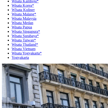
Wisata Kamboja*
Wisata Korea*
WIsata Kuliner
Wisata Malang*
Wisata Malaysia
Wisata Medan
Wisata Papua
Wisata Singapura*
Wisata Surabaya*
Wisata Taiwan*
Wisata Thailand*
Wisata Vietnam
Wisata Yogyakarta*
Yogyakarta