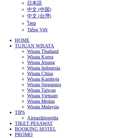
日本語
中文 (中国)
中文 (台灣)
ไทย
Tiếng Việt
HOME
TUJUAN WISATA
Wisata Thailand
Wisata Korea
Wisata Jepang
Wisata Indonesia
Wisata China
Wisata Kamboja
Wisata Singapura
Wisata Taiwan
Wisata Vietnam
Wisata Medan
Wisata Malaysia
TIPS
Airpaziklopedia
TIKET PESAWAT
BOOKING HOTEL
PROMO