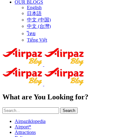
OUR BLOGS
English
日本語
中文 (中国)
中文 (台灣)
ไทย
Tiếng Việt
What are You Looking for?
Search
Airpaziklopedia
Airport*
Attractions