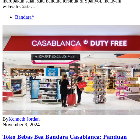
merupakan salah satu bandara tersibuk di Spanyol, melayani
wilayah Costa…
Bandara*
By
Kenneth Jordan
November 9, 2024
Toko Bebas Bea Bandara Casablanca: Panduan