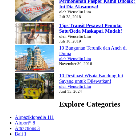
Permohonan Paspor Kamu Ditolak?
Ini Dia Alasannya!
oleh Vienselin Lim
Juli 28, 2018
Tips Transit Pesawat Pemula:
Satu/Beda Maskapai, Mudah!
oleh Vienselin Lim
Juli 10, 2019
10 Bangunan Terunik dan Aneh di
Dunia
oleh Vienselin Lim
November 30, 2016
10 Destinasi Wisata Bandung Ini
Sayang untuk Dilewatkan!
oleh Vienselin Lim
Juni 15, 2024
Explore Categories
Airpaziklopedia
111
Airport*
8
Attractions
3
Bali
1