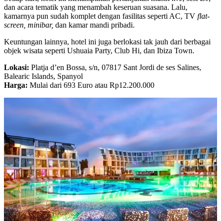
dan acara tematik yang menambah keseruan suasana. Lalu,
kamarnya pun sudah komplet dengan fasilitas seperti AC, TV
flat-
screen, minibar,
dan kamar mandi pribadi.
Keuntungan lainnya, hotel ini juga berlokasi tak jauh dari berbagai
objek wisata seperti Ushuaia Party, Club Hi, dan Ibiza Town.
Lokasi:
Platja d’en Bossa, s/n, 07817 Sant Jordi de ses Salines,
Balearic Islands, Spanyol
Harga:
Mulai dari 693 Euro atau Rp12.200.000