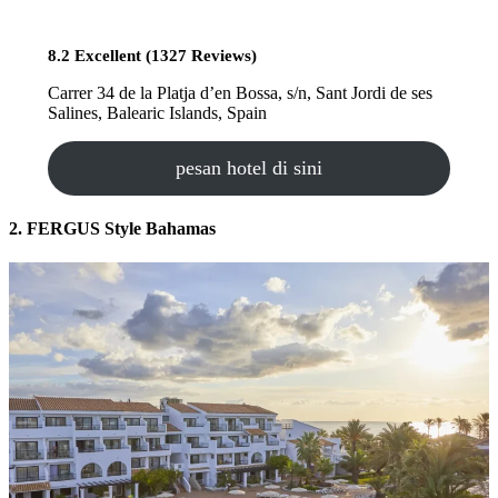
8.2 Excellent (1327 Reviews)
Carrer 34 de la Platja d’en Bossa, s/n, Sant Jordi de ses
Salines, Balearic Islands, Spain
pesan hotel di sini
2. FERGUS Style Bahamas