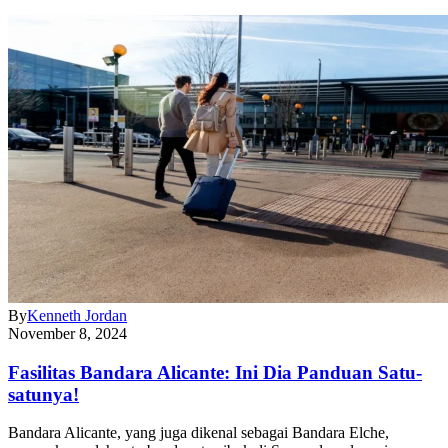
By
Kenneth Jordan
November 8, 2024
Fasilitas Bandara Alicante: Ini Dia Panduan Satu-
satunya!
Bandara Alicante, yang juga dikenal sebagai Bandara Elche,