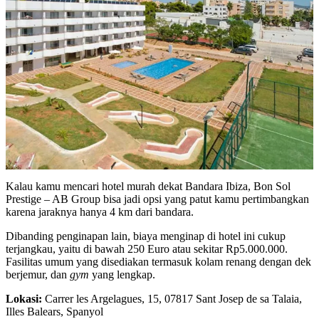
Kalau kamu mencari hotel murah dekat Bandara Ibiza, Bon Sol
Prestige – AB Group bisa jadi opsi yang patut kamu pertimbangkan
karena jaraknya hanya 4 km dari bandara.
Dibanding penginapan lain, biaya menginap di hotel ini cukup
terjangkau, yaitu di bawah 250 Euro atau sekitar Rp5.000.000.
Fasilitas umum yang disediakan termasuk kolam renang dengan dek
berjemur, dan
gym
yang lengkap.
Lokasi:
Carrer les Argelagues, 15, 07817 Sant Josep de sa Talaia,
Illes Balears, Spanyol