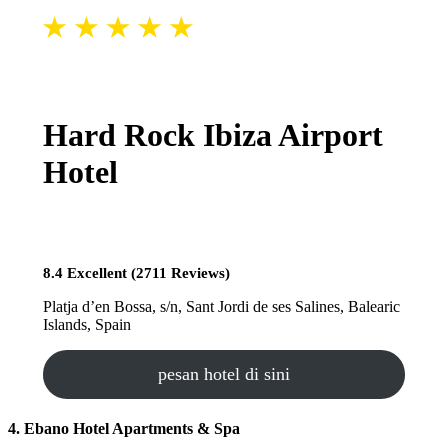
Hard Rock Ibiza Airport
Hotel
8.4 Excellent (2711 Reviews)
Platja d’en Bossa, s/n, Sant Jordi de ses Salines, Balearic
Islands, Spain
pesan hotel di sini
4. Ebano Hotel Apartments & Spa