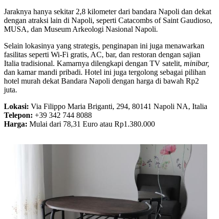
Jaraknya hanya sekitar 2,8 kilometer dari bandara Napoli dan dekat
dengan atraksi lain di Napoli, seperti Catacombs of Saint Gaudioso,
MUSA, dan Museum Arkeologi Nasional Napoli.
Selain lokasinya yang strategis, penginapan ini juga menawarkan
fasilitas seperti Wi-Fi gratis, AC, bar, dan restoran dengan sajian
Italia tradisional. Kamarnya dilengkapi dengan TV satelit,
minibar,
dan kamar mandi pribadi. Hotel ini juga tergolong sebagai pilihan
hotel murah dekat Bandara Napoli dengan harga di bawah Rp2
juta.
Lokasi:
Via Filippo Maria Briganti, 294, 80141 Napoli NA, Italia
Telepon:
+39 342 744 8088
Harga:
Mulai dari 78,31 Euro atau Rp1.380.000