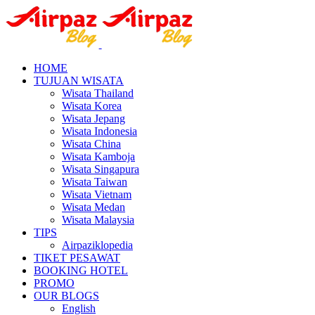
HOME
TUJUAN WISATA
Wisata Thailand
Wisata Korea
Wisata Jepang
Wisata Indonesia
Wisata China
Wisata Kamboja
Wisata Singapura
Wisata Taiwan
Wisata Vietnam
Wisata Medan
Wisata Malaysia
TIPS
Airpaziklopedia
TIKET PESAWAT
BOOKING HOTEL
PROMO
OUR BLOGS
English