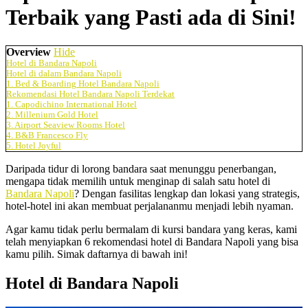
Terbaik yang Pasti ada di Sini!
Overview
Hide
Hotel di Bandara Napoli
Hotel di dalam Bandara Napoli
1. Bed & Boarding Hotel Bandara Napoli
Rekomendasi Hotel Bandara Napoli Terdekat
1. Capodichino International Hotel
2. Millenium Gold Hotel
3. Airport Seaview Rooms Hotel
4. B&B Francesco Fly
5. Hotel Joyful
Daripada tidur di lorong bandara saat menunggu penerbangan,
mengapa tidak memilih untuk menginap di salah satu hotel di
Bandara Napoli
? Dengan fasilitas lengkap dan lokasi yang strategis,
hotel-hotel ini akan membuat perjalananmu menjadi lebih nyaman.
Agar kamu tidak perlu bermalam di kursi bandara yang keras, kami
telah menyiapkan 6 rekomendasi hotel di Bandara Napoli yang bisa
kamu pilih. Simak daftarnya di bawah ini!
Hotel di Bandara Napoli