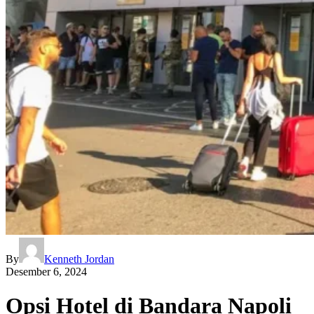
By
Kenneth Jordan
Desember 6, 2024
Opsi Hotel di Bandara Napoli