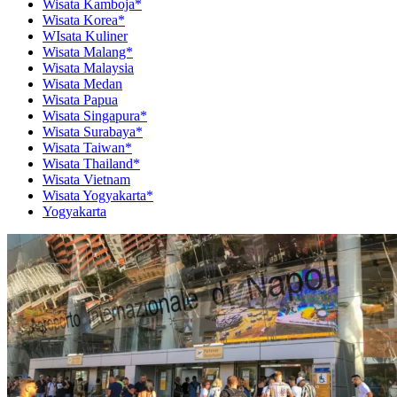
Wisata Kamboja*
Wisata Korea*
WIsata Kuliner
Wisata Malang*
Wisata Malaysia
Wisata Medan
Wisata Papua
Wisata Singapura*
Wisata Surabaya*
Wisata Taiwan*
Wisata Thailand*
Wisata Vietnam
Wisata Yogyakarta*
Yogyakarta