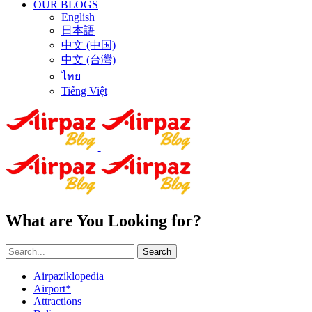
OUR BLOGS
English
日本語
中文 (中国)
中文 (台灣)
ไทย
Tiếng Việt
What are You Looking for?
Search
Airpaziklopedia
Airport*
Attractions