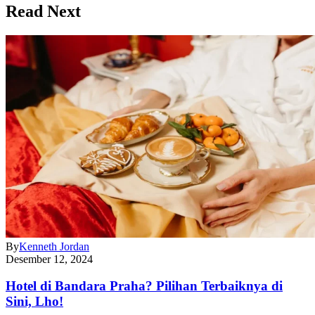
Read Next
By
Kenneth Jordan
Desember 12, 2024
Hotel di Bandara Praha? Pilihan Terbaiknya di
Sini, Lho!