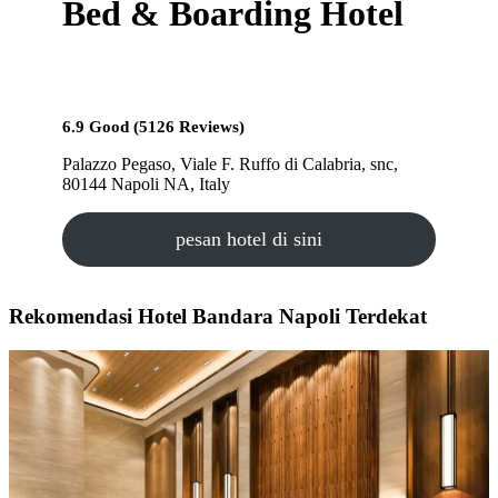
Bed & Boarding Hotel
6.9 Good (5126 Reviews)
Palazzo Pegaso, Viale F. Ruffo di Calabria, snc,
80144 Napoli NA, Italy
pesan hotel di sini
Rekomendasi Hotel Bandara Napoli Terdekat