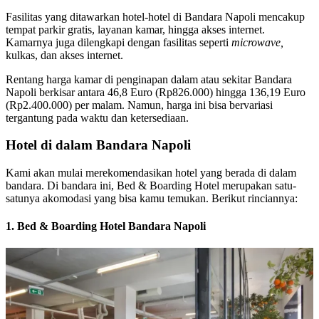
Fasilitas yang ditawarkan hotel-hotel di Bandara Napoli mencakup
tempat parkir gratis, layanan kamar, hingga akses internet.
Kamarnya juga dilengkapi dengan fasilitas seperti
microwave,
kulkas, dan akses internet.
Rentang harga kamar di penginapan dalam atau sekitar Bandara
Napoli berkisar antara 46,8 Euro (Rp826.000) hingga 136,19 Euro
(Rp2.400.000) per malam. Namun, harga ini bisa bervariasi
tergantung pada waktu dan ketersediaan.
Hotel di dalam Bandara Napoli
Kami akan mulai merekomendasikan hotel yang berada di dalam
bandara. Di bandara ini, Bed & Boarding Hotel merupakan satu-
satunya akomodasi yang bisa kamu temukan. Berikut rinciannya:
1. Bed & Boarding Hotel Bandara Napoli