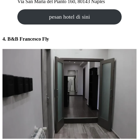
Via San Maria del Pianto 160, 80143 Naples
pesan hotel di sini
4. B&B Francesco Fly