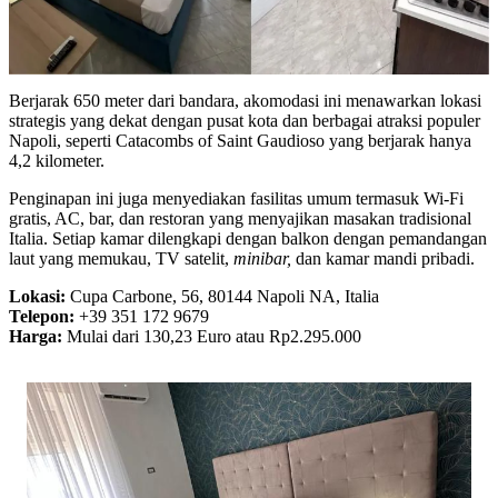
Berjarak 650 meter dari bandara, akomodasi ini menawarkan lokasi
strategis yang dekat dengan pusat kota dan berbagai atraksi populer
Napoli, seperti Catacombs of Saint Gaudioso yang berjarak hanya
4,2 kilometer.
Penginapan ini juga menyediakan fasilitas umum termasuk Wi-Fi
gratis, AC, bar, dan restoran yang menyajikan masakan tradisional
Italia. Setiap kamar dilengkapi dengan balkon dengan pemandangan
laut yang memukau, TV satelit,
minibar,
dan kamar mandi pribadi.
Lokasi:
Cupa Carbone, 56, 80144 Napoli NA, Italia
Telepon:
+39 351 172 9679
Harga:
Mulai dari 130,23 Euro atau Rp2.295.000