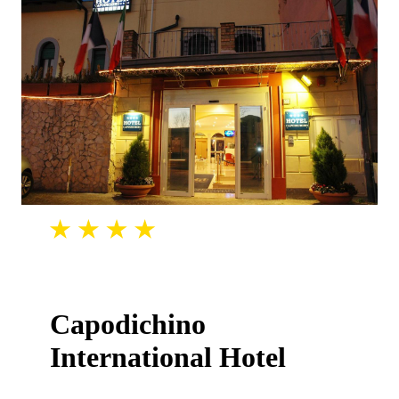
Capodichino
International Hotel