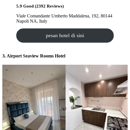
5.9 Good (2392 Reviews)
Viale Comandante Umberto Maddalena, 192, 80144
Napoli NA, Italy
pesan hotel di sini
3. Airport Seaview Rooms Hotel