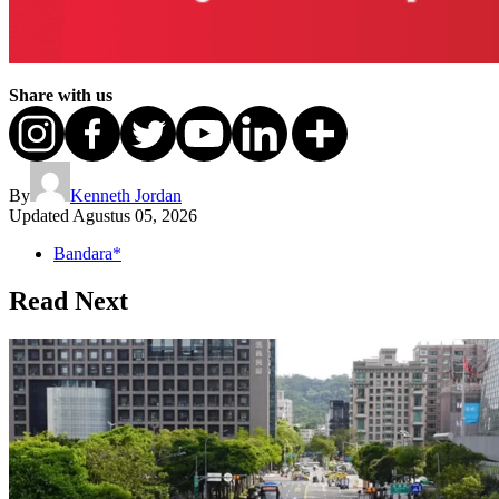
Share with us
By
Kenneth Jordan
Updated
Agustus 05, 2026
Bandara*
Read Next