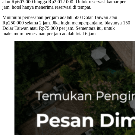
atau Rp603.000 hingga Rp2.012.000. Untuk reservasi kamar per
jam, hotel hanya menerima reservasi di tempat.
Minimum pemesanan per jam adalah 500 Dolar Taiwan atau
Rp250.000 selama 2 jam. Jika ingin memperpanjang, biayanya 150
Dolar Taiwan atau Rp75.000 per jam. Sementara itu, untuk
maksimum pemesanan per jam adalah total 6 jam.