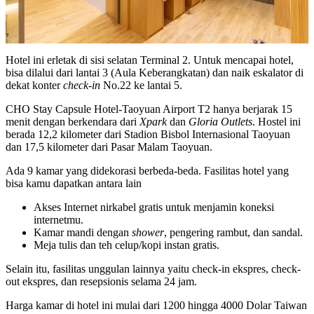
Hotel ini erletak di sisi selatan Terminal 2. Untuk mencapai hotel,
bisa dilalui dari lantai 3 (Aula Keberangkatan) dan naik eskalator di
dekat konter
check-in
No.22 ke lantai 5.
CHO Stay Capsule Hotel-Taoyuan Airport T2 hanya berjarak 15
menit dengan berkendara dari
Xpark
dan
Gloria Outlets
. Hostel ini
berada 12,2 kilometer dari
Stadion Bisbol Internasional Taoyuan
dan 17,5 kilometer dari Pasar Malam Taoyuan.
Ada 9 kamar yang didekorasi berbeda-beda. Fasilitas hotel yang
bisa kamu dapatkan antara lain
Akses Internet nirkabel gratis untuk menjamin koneksi
internetmu.
Kamar mandi dengan
shower
, pengering rambut, dan sandal.
Meja tulis dan teh celup/kopi instan gratis.
Selain itu, fasilitas unggulan lainnya yaitu check-in ekspres, check-
out ekspres, dan resepsionis selama 24 jam.
Harga kamar di hotel ini mulai dari 1200 hingga 4000 Dolar Taiwan