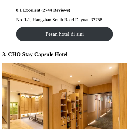
8.1 Excellent (2744 Reviews)
No. 1-1, Hangzhan South Road Dayuan 33758
Pesan hotel di sini
3. CHO Stay Capsule Hotel