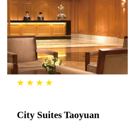
City Suites Taoyuan