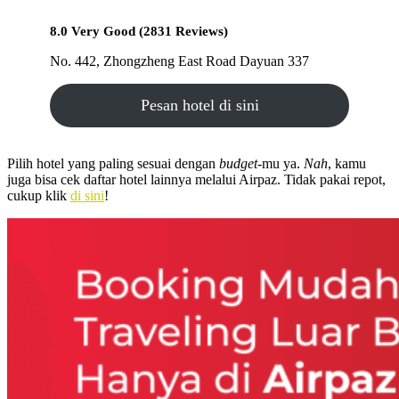
8.0 Very Good (2831 Reviews)
No. 442, Zhongzheng East Road Dayuan 337
Pesan hotel di sini
Pilih hotel yang paling sesuai dengan
budget-
mu ya.
Nah
, kamu
juga bisa cek daftar hotel lainnya melalui Airpaz. Tidak pakai repot,
cukup klik
di sini
!