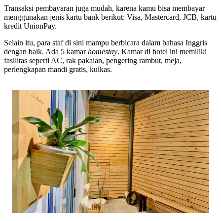
Transaksi pembayaran juga mudah, karena kamu bisa membayar
menggunakan jenis kartu bank berikut: Visa, Mastercard, JCB, kartu
kredit UnionPay.
Selain itu, para staf di sini mampu berbicara dalam bahasa Inggris
dengan baik. Ada 5 kamar
homestay
. Kamar di hotel ini memiliki
fasilitas seperti AC, rak pakaian, pengering rambut, meja,
perlengkapan mandi gratis, kulkas.