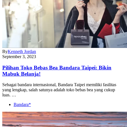
By
Kenneth Jordan
September 3, 2023
Pilihan Toko Bebas Bea Bandara Taipei: Bikin
Mabuk Belanja!
Sebagai bandara internasional, Bandara Taipei memiliki fasilitas
yang lengkap, salah satunya adalah toko bebas bea yang cukup
luas. …
Bandara*