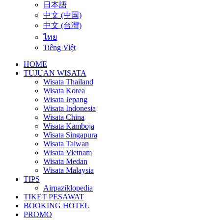
日本語
中文 (中国)
中文 (台灣)
ไทย
Tiếng Việt
HOME
TUJUAN WISATA
Wisata Thailand
Wisata Korea
Wisata Jepang
Wisata Indonesia
Wisata China
Wisata Kamboja
Wisata Singapura
Wisata Taiwan
Wisata Vietnam
Wisata Medan
Wisata Malaysia
TIPS
Airpaziklopedia
TIKET PESAWAT
BOOKING HOTEL
PROMO