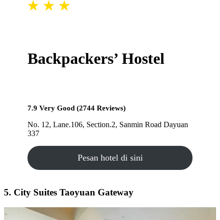
Backpackers’ Hostel
7.9 Very Good (2744 Reviews)
No. 12, Lane.106, Section.2, Sanmin Road Dayuan
337
Pesan hotel di sini
5. City Suites Taoyuan Gateway