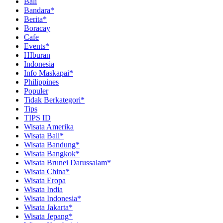
Bali
Bandara*
Berita*
Boracay
Cafe
Events*
HIburan
Indonesia
Info Maskapai*
Philippines
Populer
Tidak Berkategori*
Tips
TIPS ID
Wisata Amerika
Wisata Bali*
Wisata Bandung*
Wisata Bangkok*
Wisata Brunei Darussalam*
Wisata China*
Wisata Eropa
Wisata India
Wisata Indonesia*
Wisata Jakarta*
Wisata Jepang*