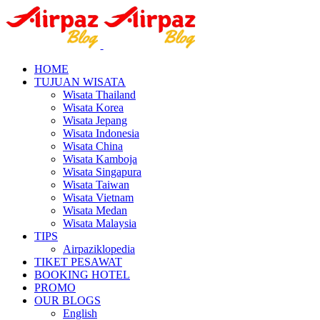
HOME
TUJUAN WISATA
Wisata Thailand
Wisata Korea
Wisata Jepang
Wisata Indonesia
Wisata China
Wisata Kamboja
Wisata Singapura
Wisata Taiwan
Wisata Vietnam
Wisata Medan
Wisata Malaysia
TIPS
Airpaziklopedia
TIKET PESAWAT
BOOKING HOTEL
PROMO
OUR BLOGS
English