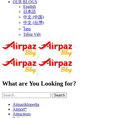
OUR BLOGS
English
日本語
中文 (中国)
中文 (台灣)
ไทย
Tiếng Việt
What are You Looking for?
Search
Airpaziklopedia
Airport*
Attractions