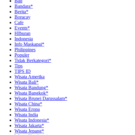
Bali
Bandara*
Berita*
Boracay
Cafe
Events*
HIburan
Indonesia
Info Maskapai*
Philippines
Populer
Tidak Berkategori*
Tips
TIPS ID
Wisata Amerika
Wisata Bali*
Wisata Bandung*
Wisata Bangkok*
Wisata Brunei Darussalam*
Wisata China*
Wisata Eropa
Wisata India
Wisata Indonesia*
Wisata Jakarta*
Wisata Jepang*