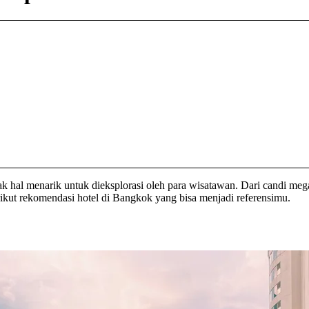
ak hal menarik untuk dieksplorasi oleh para wisatawan. Dari candi me
kut rekomendasi hotel di Bangkok yang bisa menjadi referensimu.