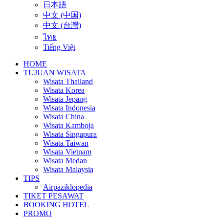
日本語
中文 (中国)
中文 (台灣)
ไทย
Tiếng Việt
HOME
TUJUAN WISATA
Wisata Thailand
Wisata Korea
Wisata Jepang
Wisata Indonesia
Wisata China
Wisata Kamboja
Wisata Singapura
Wisata Taiwan
Wisata Vietnam
Wisata Medan
Wisata Malaysia
TIPS
Airpaziklopedia
TIKET PESAWAT
BOOKING HOTEL
PROMO